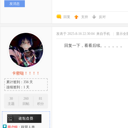
发消息
好
回复
支持
反对
发表于 2025-8-16 22:30:04
来自手机
|
显示全
回复一下，看看后续。。。。。。
者
卡密哒！！！！
累计签到：356 天
连续签到：1 天
30
260
81
主题
回帖
积分
用户组：
联盟人类