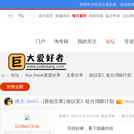
您经常访问 巨大爱好者，试试添
设为首页
收藏本站
每日签到
内容审核
版主申请
论坛帮
门户
淘专辑
我的关注
论坛
导读
论坛
Size Fetish资源分享
文章分享
徐以安2: 处分消除计划
巨
»
›
›
›
楼主:
lin455
-
[原创文章]
徐以安2: 处分消除计划
[复制
发表于 2025-8-16 10:15:08
来自手机
|
显示全
k520me1314u
写得好棒，看下隐藏内容