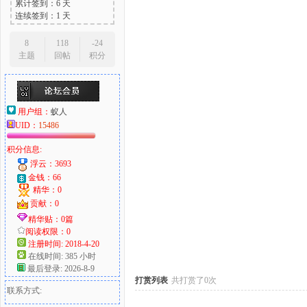
累计签到：6 天
连续签到：1 天
8
118
-24
主题
回帖
积分
大
用户组：
蚁人
UID：
15486
积分信息:
浮云：3693
金钱：66
精华：0
爱
贡献：0
精华贴：0篇
阅读权限：0
注册时间: 2018-4-20
在线时间: 385 小时
最后登录: 2026-8-9
打赏列表
共打赏了0次
联系方式: