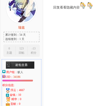
回复看看隐藏内容
瑞兹
累计签到：54 天
连续签到：1 天
0
123
-13
主题
回帖
积分
用户组：
蚁人
UID：
34186
积分信息:
浮云：4667
金钱：10
精华：0
贡献：0