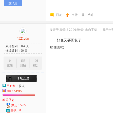
发消息
回复
支持
反对
发表于 2025-8-29 00:39:00
来自手机
|
显示全
4321gdp
好像又要回复了
累计签到：164 天
那便回吧
连续签到：20 天
0
155
-26
主题
回帖
积分
用户组：
蚁人
UID：
51915
积分信息:
浮云：5927
金钱：0