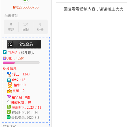
hyz2766058735
回复看看后续内容，谢谢楼主大大
尚未签到
0
134
8
主题
回帖
积分
用户组：
战斗矮人
UID：
48504
积分信息:
浮云：1248
金钱：13
精华：0
贡献：0
精华贴：0篇
阅读权限：10
注册时间: 2023-7-11
在线时间: 94 小时
最后登录: 2026-8-8
联系方式: