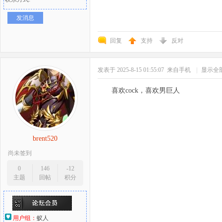
发消息
回复
支持
反对
发表于 2025-8-15 01:55:07
来自手机
|
显示全
喜欢cock，喜欢男巨人
brent520
尚未签到
0
146
-12
主题
回帖
积分
用户组：
蚁人