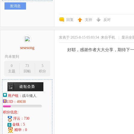
发消息
回复
支持
反对
发表于 2025-8-15 05:03:54
来自手机
|
显示全
sesesong
好耶，感谢作者大大分享，期待下
尚未签到
0
73
5
主题
回帖
积分
用户组：
战斗矮人
UID：
49038
积分信息:
浮云：730
金钱：5
精华：0