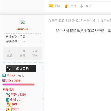
回复
支持
反对
发表于 2025-8-15 00:40:17
来自手机
|
显示全
wusuowei
我个人觉得消防员没有军人带感，
累计签到：7 天
连续签到：1 天
1
160
-34
主题
回帖
积分
用户组：
蚁人
UID：
20864
积分信息:
浮云：3310
金钱：1
精华：0
贡献：0