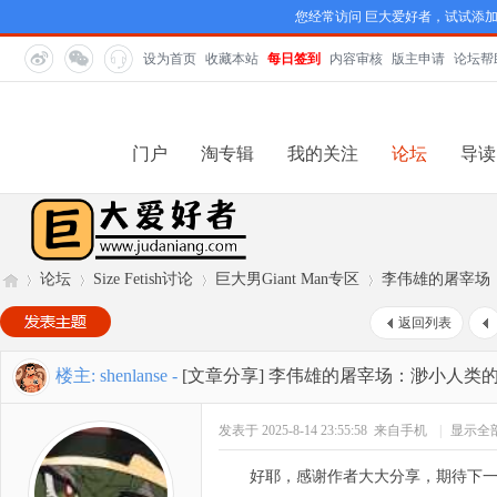
您经常访问 巨大爱好者，试试添
设为首页
收藏本站
每日签到
内容审核
版主申请
论坛帮
门户
淘专辑
我的关注
论坛
导读
论坛
Size Fetish讨论
巨大男Giant Man专区
李伟雄的屠宰场
返回列表
巨
»
›
›
›
楼主:
shenlanse
-
[文章分享]
李伟雄的屠宰场：渺小人类
发表于 2025-8-14 23:55:58
来自手机
|
显示全
好耶，感谢作者大大分享，期待下