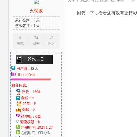
发表于 2026-7-4 17:19:39
来自手机
|
显
火锅城
回复一下，看看还有没有更精彩
累计签到：2 天
连续签到：1 天
0
74
-3
主题
回帖
积分
用户组：
蚁人
UID：
51536
积分信息:
浮云：1869
金钱：4
精华：0
贡献：0
精华贴：0篇
阅读权限：0
注册时间: 2024-1-27
在线时间: 133 小时