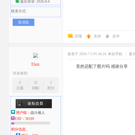
最后登录: 2026-8-6
联系方式:
发消息
回复
支持
反对
发表于 2026-7-5 01:44:24
来自手机
|
显
Ekm
竟然还配了图片吗 感谢分享
尚未签到
0
32
2
主题
回帖
积分
用户组：
战斗矮人
UID：
58189
积分信息: