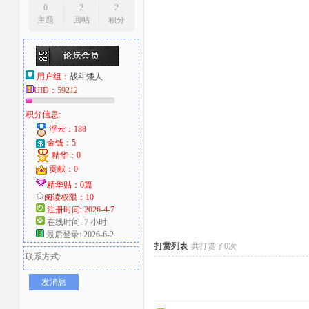
0
2
2
主题
回帖
积分
大
用户组：
战斗矮人
UID：
59212
积分信息:
浮云：188
金钱：5
精华：0
爱
贡献：0
精华贴：0篇
阅读权限：10
注册时间: 2026-4-7
在线时间: 7 小时
最后登录: 2026-6-2
打赏列表
共打赏了0次
联系方式:
发消息
好