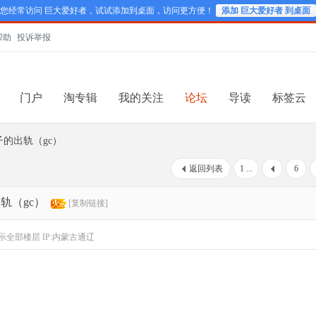
您经常访问 巨大爱好者，试试添加到桌面，访问更方便！
添加 巨大爱好者 到桌面
帮助
投诉举报
门户
淘专辑
我的关注
论坛
导读
标签云
子的出轨（gc）
返回列表
1 ...
6
轨（gc）
[复制链接]
示全部楼层
IP:内蒙古通辽