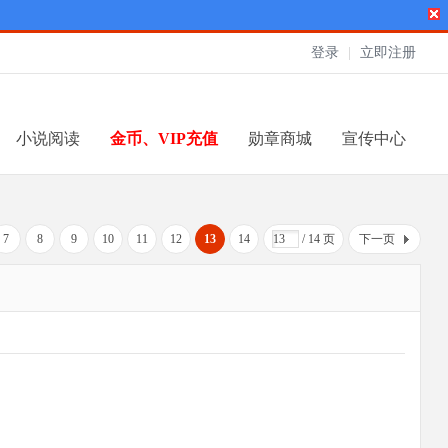
登录
|
立即注册
小说阅读
金币、VIP充值
勋章商城
宣传中心
7
8
9
10
11
12
13
14
/ 14 页
下一页