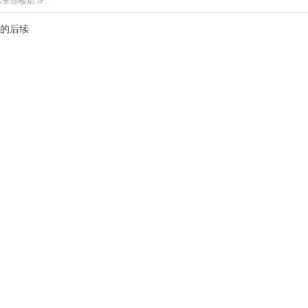
示全部楼层
IP:
的后续