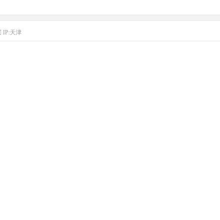
层
IP:天津