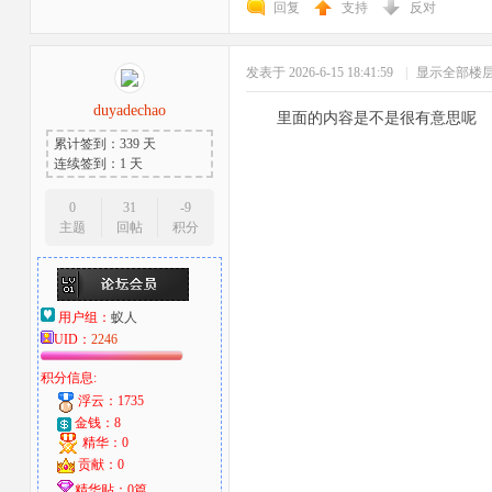
回复
支持
反对
发表于 2026-6-15 18:41:59
|
显示全部楼
duyadechao
里面的内容是不是很有意思呢
累计签到：339 天
连续签到：1 天
者
0
31
-9
主题
回帖
积分
用户组：
蚁人
UID：
2246
积分信息:
浮云：1735
金钱：8
精华：0
贡献：0
精华贴：0篇