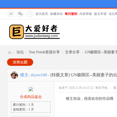
设为首页
收藏本站
每日签到
内容审核
版主申请
论坛
论坛
Size Fetish资源分享
文章分享
GN极限区--美丽妻
巨
»
›
›
›
楼主:
zkyoo168
-
[转载文章]
GN极限区--美丽妻子的出
发表于 2026-5-30 14:23:22
来自手机
|
显
合成肉品鉴会
楼主加油，很喜欢你的作品哦
累计签到：1 天
连续签到：1 天