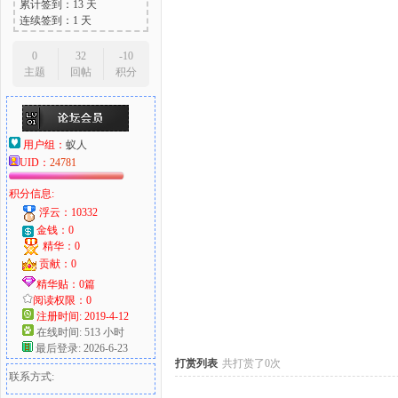
累计签到：13 天
连续签到：1 天
0
32
-10
主题
回帖
积分
大
用户组：
蚁人
UID：
24781
积分信息:
浮云：10332
金钱：0
精华：0
爱
贡献：0
精华贴：0篇
阅读权限：0
注册时间: 2019-4-12
在线时间: 513 小时
最后登录: 2026-6-23
打赏列表
共打赏了0次
联系方式: