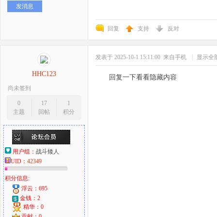
发消息
好
回复
支持
反对
发表于 2025-10-1 15:11:00
来自手机
|
显示全
HHC123
回复一下看看隐藏内容
尚未签到
0
17
1
主题
回帖
积分
者
用户组：
战斗矮人
UID：
42349
积分信息:
浮云：695
金钱：2
精华：0
贡献：0