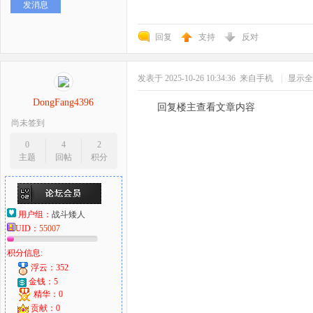
发消息
回复
支持
反对
发表于 2025-10-26 10:34:36
来自手机
|
显示全
DongFang4396
回复楼主查看文章内容
尚未签到
0
4
2
主题
回帖
积分
用户组：
战斗矮人
UID：
55007
积分信息:
浮云：352
金钱：5
精华：0
贡献：0