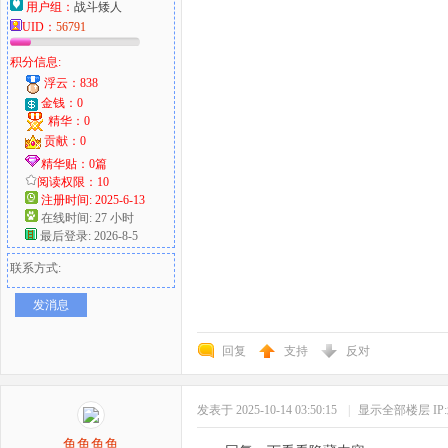
用户组：
战斗矮人
UID：
56791
积分信息:
浮云：838
金钱：0
精华：0
贡献：0
精华贴：0篇
阅读权限：10
注册时间: 2025-6-13
在线时间: 27 小时
最后登录: 2026-8-5
联系方式:
发消息
回复
支持
反对
发表于 2025-10-14 03:50:15
|
显示全部楼层
I
鱼鱼鱼鱼