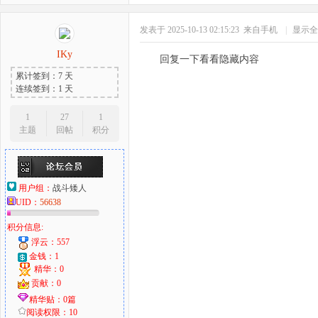
发表于 2025-10-13 02:15:23
来自手机
|
显示全
IKy
回复一下看看隐藏内容
累计签到：7 天
连续签到：1 天
1
27
1
主题
回帖
积分
用户组：
战斗矮人
UID：
56638
积分信息:
浮云：557
金钱：1
精华：0
贡献：0
精华贴：0篇
阅读权限：10