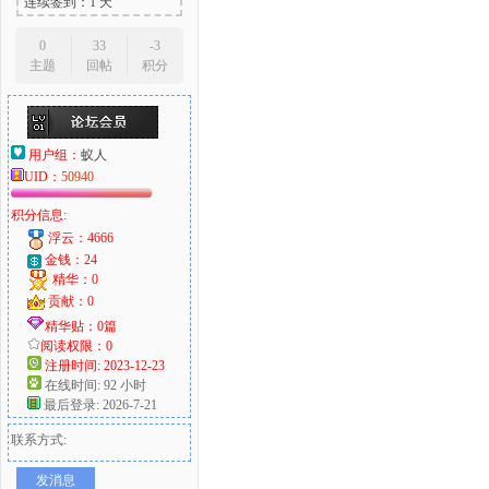
连续签到：1 天
0
33
-3
主题
回帖
积分
用户组：
蚁人
UID：
50940
积分信息:
浮云：4666
金钱：24
精华：0
贡献：0
精华贴：0篇
阅读权限：0
注册时间: 2023-12-23
在线时间: 92 小时
最后登录: 2026-7-21
联系方式:
发消息