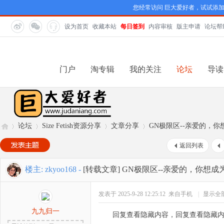
您经常访问 巨大爱好者，试试添
设为首页
收藏本站
每日签到
内容审核
版主申请
论坛帮
门户
淘专辑
我的关注
论坛
导读
论坛
Size Fetish资源分享
文章分享
GN极限区--亲爱的，
返回列表
巨
»
›
›
›
楼主:
zkyoo168
-
[转载文章]
GN极限区--亲爱的，你想成
发表于 2025-9-28 12:25:12
来自手机
|
显示全
九九归一
回复查看隐藏内容，回复查看隐藏