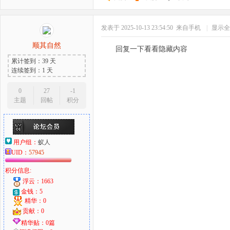
发表于 2025-10-13 23:54:50
来自手机
|
显示全
顺其自然
回复一下看看隐藏内容
累计签到：39 天
连续签到：1 天
0
27
-1
主题
回帖
积分
用户组：
蚁人
UID：
57945
积分信息:
浮云：1663
金钱：5
精华：0
贡献：0
精华贴：0篇