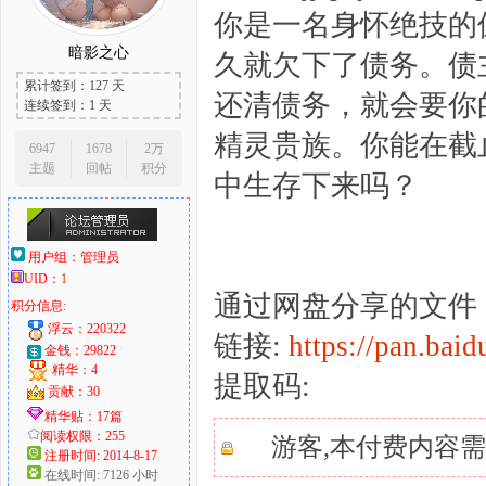
你是一名身怀绝技的侏儒
暗影之心
久就欠下了债务。债
累计签到：127 天
大
还清债务，就会要你
连续签到：1 天
精灵贵族。你能在截
6947
1678
2万
主题
回帖
积分
中生存下来吗？
用户组：
管理员
UID：
1
通过网盘分享的文件：Sols
积分信息:
爱
浮云：220322
链接:
https://pan.b
金钱：29822
精华：4
提取码:
贡献：30
精华贴：17篇
阅读权限：255
游客,本付费内容
注册时间: 2014-8-17
在线时间: 7126 小时