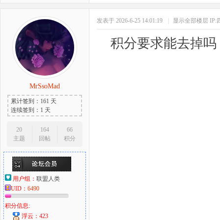
发表于 2026-6-25 14:01:19
|
显示全部楼层
IP
积分要求能去掉吗
MrSsoMad
累计签到：161 天
连续签到：1 天
20
164
66
主题
回帖
积分
用户组：
联盟人类
UID：
6490
积分信息:
浮云：423