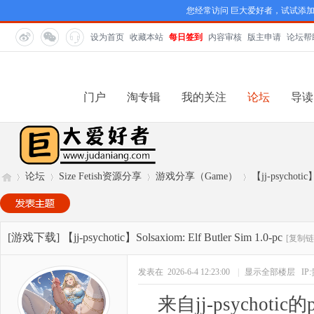
您经常访问 巨大爱好者，试试添
设为首页
收藏本站
每日签到
内容审核
版主申请
论坛帮
门户
淘专辑
我的关注
论坛
导读
论坛
Size Fetish资源分享
游戏分享（Game）
【jj-psychotic】
巨
»
›
›
›
[游戏下载]
【jj-psychotic】Solsaxiom: Elf Butler Sim 1.0-pc
[复制链
发表在 2026-6-4 12:23:00
|
显示全部楼层
IP
来自jj-psychotic