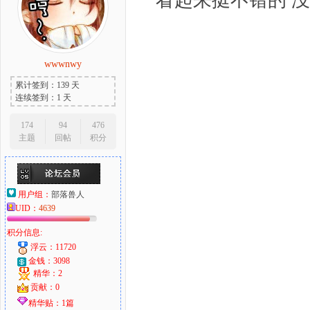
看起来挺不错的 
wwwnwy
累计签到：139 天
连续签到：1 天
174
94
476
主题
回帖
积分
用户组：
部落兽人
UID：
4639
积分信息:
浮云：11720
金钱：3098
精华：2
贡献：0
精华贴：1篇