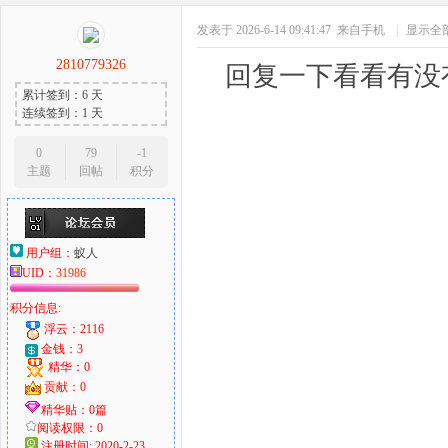
发表于 2026-6-14 09:41:47
来自手机
|
显示全
2810779326
回复一下看看有没
累计签到：6 天
连续签到：1 天
0
79
-1
主题
回帖
积分
用户组：
蚁人
UID：
31986
积分信息:
浮云：2116
金钱：3
精华：0
贡献：0
精华贴：0篇
阅读权限：0
注册时间: 2020-2-23