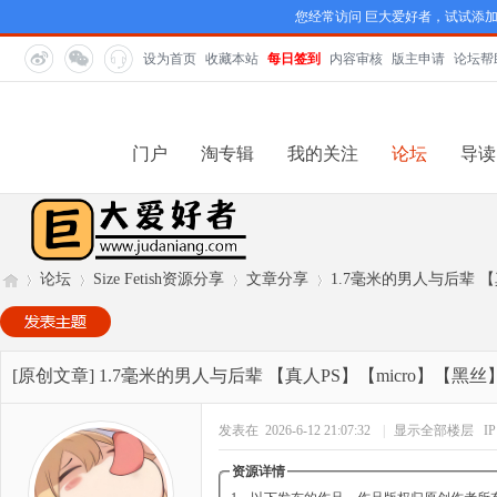
您经常访问 巨大爱好者，试试添
设为首页
收藏本站
每日签到
内容审核
版主申请
论坛帮
门户
淘专辑
我的关注
论坛
导读
论坛
Size Fetish资源分享
文章分享
1.7毫米的男人与后辈 【真
巨
»
›
›
›
[原创文章]
1.7毫米的男人与后辈 【真人PS】【micro】【黑丝
发表在 2026-6-12 21:07:32
|
显示全部楼层
I
资源详情