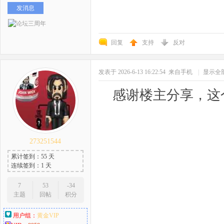
发消息
回复
支持
反对
发表于 2026-6-13 16:22:54
来自手机
|
显示全
感谢楼主分享，这
273251544
累计签到：55 天
连续签到：1 天
7
53
-34
主题
回帖
积分
用户组：
黄金VIP