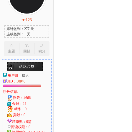
rrt123
累计签到：277 天
连续签到：1 天
0
33
-3
主题
回帖
积分
用户组：
蚁人
UID：
50940
积分信息:
浮云：4666
金钱：24
精华：0
贡献：0
精华贴：0篇
阅读权限：0