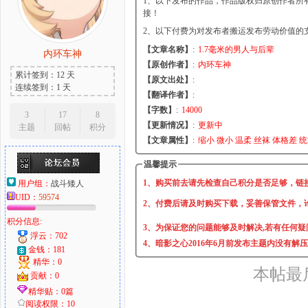
1、以下发布的作品，作品版权归原创作者所
接！
2、以下付费为对发布者搬运发布劳动价值的
【文章名称】
:
1.7毫米的男人与后辈
内环车神
大
【原创作者】
:
内环车神
累计签到：12 天
【原文出处】
:
连续签到：1 天
【翻译作者】
:
【字数】
:
14000
3
17
8
【更新情况】
:
更新中
主题
回帖
积分
【文章属性】
:
缩小 微小 温柔 丝袜 体格差 
温馨提示
1、购买前去请先检查自己积分是否足够，链
用户组：
战斗矮人
UID：
59574
爱
2、付费后请及时购买下载，妥善保管文件，
积分信息:
3、为保证您的问题能够及时解决,若有任何疑
浮云：702
4、暗影之心2016年6月前发布主题内没有解
金钱：181
精华：0
本帖最后由
贡献：0
精华贴：0篇
阅读权限：10