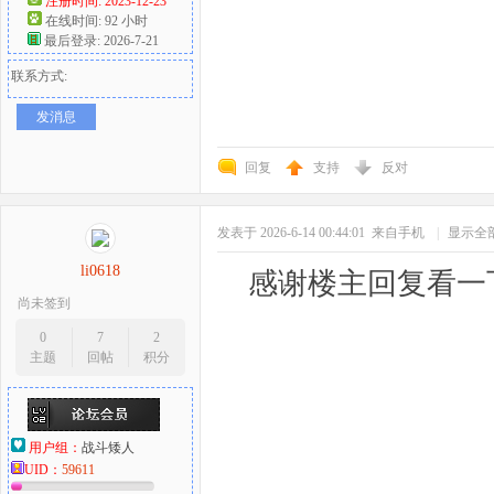
注册时间: 2023-12-23
在线时间: 92 小时
最后登录: 2026-7-21
联系方式:
发消息
回复
支持
反对
发表于 2026-6-14 00:44:01
来自手机
|
显示全
li0618
感谢楼主回复看一
尚未签到
0
7
2
主题
回帖
积分
用户组：
战斗矮人
UID：
59611