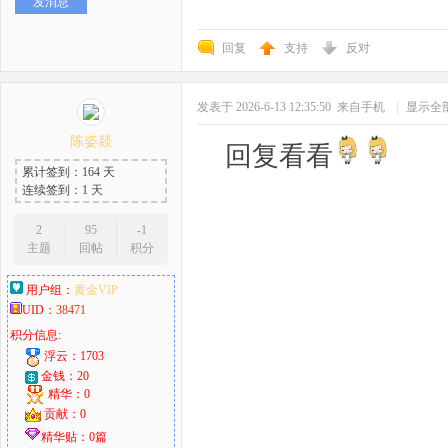
发消息
回复
支持
反对
发表于 2026-6-13 12:35:50
来自手机
|
显示全
陈姿燚
回复看看
累计签到：164 天
连续签到：1 天
2
95
-1
主题
回帖
积分
用户组：
黄金VIP
UID：
38471
积分信息:
浮云：1703
金钱：20
精华：0
贡献：0
精华贴：0篇