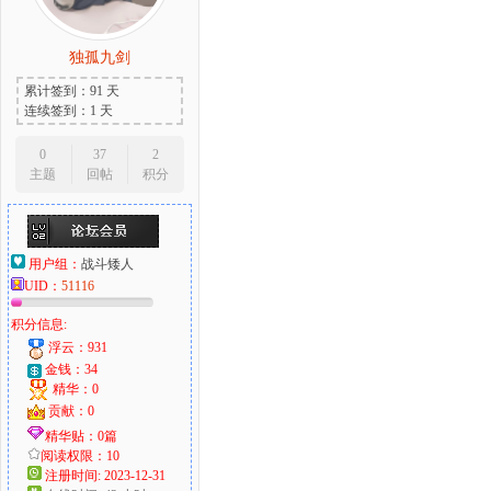
独孤九剑
累计签到：91 天
连续签到：1 天
0
37
2
主题
回帖
积分
用户组：
战斗矮人
UID：
51116
积分信息:
浮云：931
金钱：34
精华：0
贡献：0
精华贴：0篇
阅读权限：10
注册时间: 2023-12-31