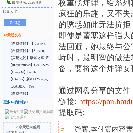
枚重磅炸弹，给系列
最后登录: 2026-8-9
疯狂的乐趣，又不失
联系方式:
好
的诱惑如此无法抗拒
发消息
即使是蕾塞这样强大
Ta最近发表:
【自费禁转】【Giantess
法回避，她最终与公
Shrinking Feet】A
【自费禁转】【Soryuu】
峙时，最明智的做法
在巨大娘的家中受雇
【灾厄之轮】暗耀之辉 第
七章（上中）
【dnapalmhead】flex 22-25
备，要将这个炸弹女
者
【Flagg3d】Gentle
Giantess
【PitaPita】新&#12539;人
形化の首輪
【XABBX】Yae
通过网盘分享的文件：Chain
Confidential training
【自费禁转】
链接:
https://pan.
【Nellielle2】 INCHES
更多Ta的好帖>>
FROM O
提取码:
TA今天还未签到
游客,本付费内容