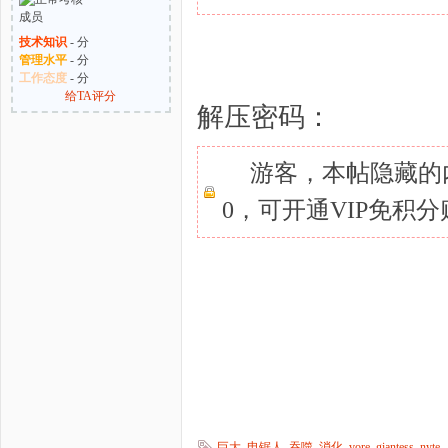
技术知识
- 分
管理水平
- 分
工作态度
- 分
给TA评分
解压密码：
游客，本帖隐藏的
0，可开通VIP免积
巨大
,
电锯人
,
吞噬
,
消化
,
vore
,
giantess
,
nyte