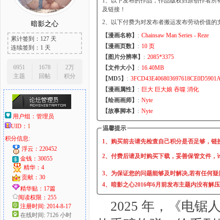
1、以下发布的作品，作品版权归原创作者所
及链接！
2、以下付费为对发布者搬运发布劳动价值的
暗影之心
【漫画名称】
:
Chainsaw Man Series - Reze
累计签到：127 天
大
【漫画页数】
:
10 页
连续签到：1 天
【图片分辨率】
:
2085*3375
6951
1678
2万
【文件大小】
:
16.40MB
主题
回帖
积分
【MD5】
:
3FCD43E406803697618CE0D5901
【漫画属性】
:
巨大 巨大娘 吞噬 消化
【绘画画师】
:
Nyte
【故事脚本】
:
Nyte
用户组：
管理员
UID：
1
温馨提示
积分信息:
爱
1、购买前去请先检查自己积分是否足够，链
浮云：220452
2、付费后请及时购买下载，妥善保管文件，
金钱：30055
精华：4
3、为保证您的问题能够及时解决,若有任何疑
贡献：30
4、暗影之心2016年6月前发布主题内没有解
精华贴：17篇
阅读权限：255
2025 年，《电
注册时间: 2014-8-17
在线时间: 7126 小时