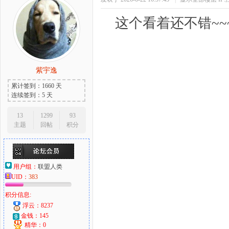
这个看着还不错~~~
紫宇逸
累计签到：1660 天
连续签到：5 天
13
1299
93
主题
回帖
积分
用户组：
联盟人类
UID：
383
积分信息:
浮云：8237
金钱：145
精华：0