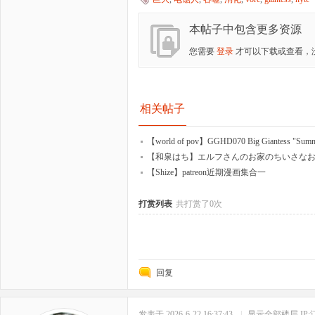
本帖子中包含更多资源
您需要
登录
才可以下载或查看，
相关帖子
【world of pov】GGHD070 Big Giantess "Sum
【和泉はち】エルフさんのお家のちいさな
【Shize】patreon近期漫画集合一
打赏列表
共打赏了0次
回复
发表于 2026-6-22 16:37:43
|
显示全部楼层
IP