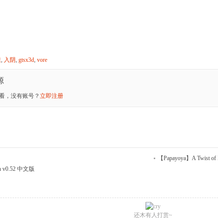
噬
,
入阴
,
gtsx3d
,
vore
源
看，没有账号？
立即注册
【Papayoya】A Twist of F
on v0.52 中文版
还木有人打赏~