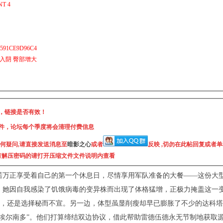
T 4
591CE9D96C4
 入阴 臀部增大
，链接是否有效！
件，论坛每个季度将会清理付费信息
任何疑问,请直接发送消息至
暗影之心
或者
反映 ,切勿在此帖回复或者
没有解压密码的请
打开压缩文件文件说明内
查看
诺万正享受着自己的第一个休息日，尽情享用军队准备的大餐——这份大
，她因自我感染了饥饿病毒的变异株而出现了体格猛增，正极力掩盖这一
，还是选择秘而不宣。另一边，体型虽显削瘦却早已膨胀了不少的达科塔
·埃尔南多”。他们打算缔结双边协议，借此帮助雷德伍德永无节制地获取