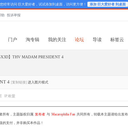
您经常访问 巨大爱好者，试试添加到桌面，访问更方便！
添加 巨大爱好者 到桌面
帮助
投诉举报
门户
淘专辑
我的关注
论坛
导读
标签云
D】THV MADAM PRESIDENT 4
T 4
[复制链接]
进入图片模式
层
IP:欧盟
者所有，主题版权归属
发布者
与
Macarophilia Fan
共同所有，转载本主题请给出发布
值的支付，并非购买本作品！