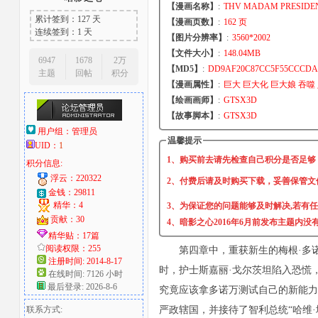
【漫画名称】
:
THV MADAM PRESIDEN
累计签到：127 天
【漫画页数】
:
162 页
大
连续签到：1 天
【图片分辨率】
:
3560*2002
【文件大小】
:
148.04MB
6947
1678
2万
【MD5】
:
DD9AF20C87CC5F55CCCDA
主题
回帖
积分
【漫画属性】
:
巨大 巨大化 巨大娘 吞噬
【绘画画师】
:
GTSX3D
【故事脚本】
:
GTSX3D
用户组：
管理员
温馨提示
UID：
1
1、购买前去请先检查自己积分是否足够
积分信息:
爱
浮云：220322
2、付费后请及时购买下载，妥善保管文
金钱：29811
精华：4
3、为保证您的问题能够及时解决,若有
贡献：30
4、暗影之心2016年6月前发布主题内
精华贴：17篇
阅读权限：255
第四章中，重获新生的梅根·多
注册时间: 2014-8-17
时，护士斯嘉丽·戈尔茨坦陷入恐慌
在线时间: 7126 小时
最后登录: 2026-8-6
究竟应该拿多诺万测试自己的新能力
联系方式:
好
严政辖国，并接待了智利总统“哈维