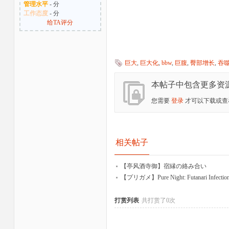
管理水平
- 分
工作态度
- 分
给TA评分
巨大
,
巨大化
,
bbw
,
巨腹
,
臀部增长
,
吞
本帖子中包含更多资
您需要
登录
才可以下载或查
相关帖子
【亭风酒寺御】宿縁の絡み合い
【プリガメ】Pure Night: Futanari Infecti
打赏列表
共打赏了0次