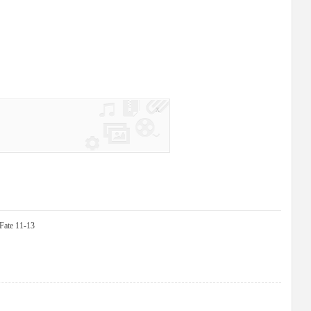
x
ate 11-13