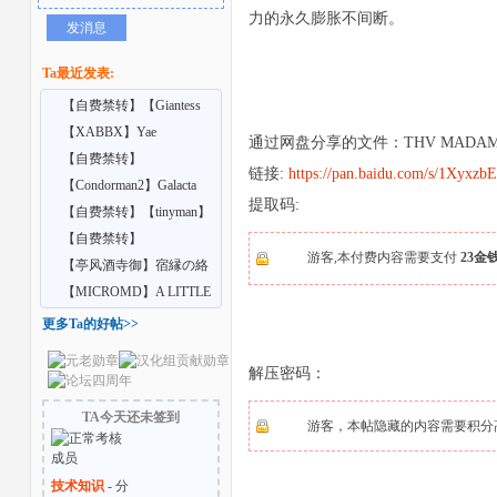
力的永久膨胀不间断。
发消息
Ta最近发表:
【自费禁转】【Giantess
Shrinking Feet】A
【XABBX】Yae
通过网盘分享的文件：THV MADAM PR
Confidential training
【自费禁转】
链接:
https://pan.baidu.com/s/1Xyx
【Vrgiantess】Your school
【Condorman2】Galacta
提取码:
者
cr
【自费禁转】【tinyman】
Ep9 extra – Lurk
【自费禁转】
游客,本付费内容需要支付
23金
【AdultingX】Giantess Feet
【亭风酒寺御】宿縁の絡
C
み合い
【MICROMD】A LITTLE
MAGIC 8-9
更多Ta的好帖>>
解压密码：
TA今天还未签到
游客，本帖隐藏的内容需要积分高于
技术知识
- 分