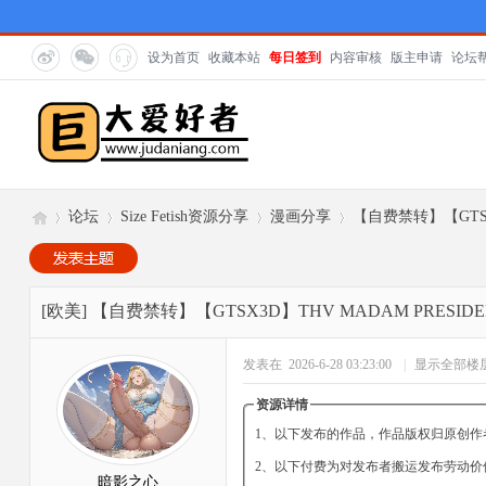
设为首页
收藏本站
每日签到
内容审核
版主申请
论坛
论坛
Size Fetish资源分享
漫画分享
【自费禁转】【GTSX3
巨
»
›
›
›
[欧美]
【自费禁转】【GTSX3D】THV MADAM PRESIDEN
发表在 2026-6-28 03:23:00
|
显示全部楼
资源详情
1、以下发布的作品，作品版权归原创作
2、以下付费为对发布者搬运发布劳动价
暗影之心