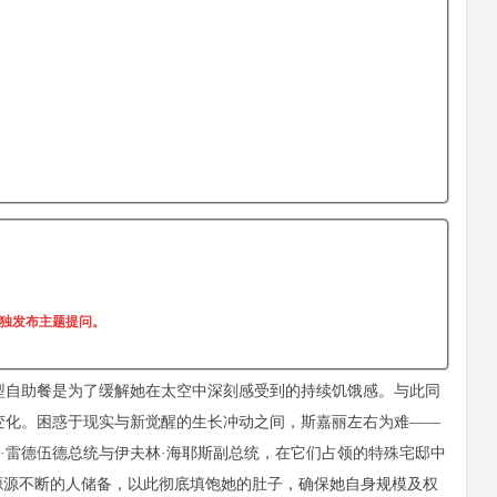
单独发布主题提问。
型自助餐是为了缓解她在太空中深刻感受到的持续饥饿感。与此同
变化。困惑于现实与新觉醒的生长冲动之间，斯嘉丽左右为难——
·雷德伍德总统与伊夫林·海耶斯副总统，在它们占领的特殊宅邸中
源源不断的人储备，以此彻底填饱她的肚子，确保她自身规模及权