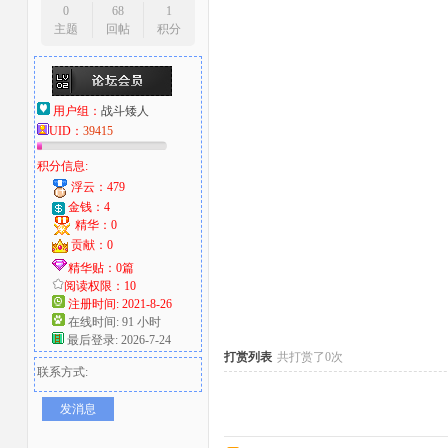
0
68
1
主题
回帖
积分
大
用户组：
战斗矮人
UID：
39415
积分信息:
浮云：479
金钱：4
精华：0
爱
贡献：0
精华贴：0篇
阅读权限：10
注册时间: 2021-8-26
在线时间: 91 小时
最后登录: 2026-7-24
打赏列表
共打赏了0次
联系方式:
发消息
好