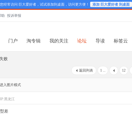
您经常访问 巨大爱好者，试试添加到桌面，访问更方便！
添加 巨大爱好者 到桌面
帮助
投诉举报
门户
淘专辑
我的关注
论坛
导读
标签云
的失败
返回列表
1 ...
12
进入图片模式
IP:黑龙江
型差