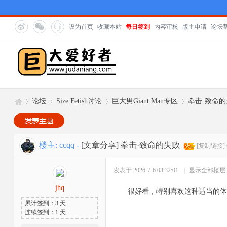
设为首页
收藏本站
每日签到
内容审核
版主申请
论坛
论坛
Size Fetish讨论
巨大男Giant Man专区
拳击·致命
巨
»
›
›
›
楼主:
ccqq
-
[文章分享]
拳击·致命的失败
[复制链接]
发表于 2026-7-6 03:32:01
|
显示全部楼层
jhq
很好看，特别喜欢这种适当的体
累计签到：3 天
连续签到：1 天