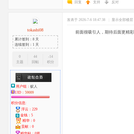
回复
支持
反对
发表于 2026-7-6 18:47:38
|
显示全部楼层
tokashi08
前面很吸引人，期待后面更精彩
累计签到：8 天
连续签到：1 天
者
0
44
-14
主题
回帖
积分
用户组：
蚁人
UID：
59009
积分信息:
浮云：229
金钱：5
精华：0
贡献：0
精华贴：0篇