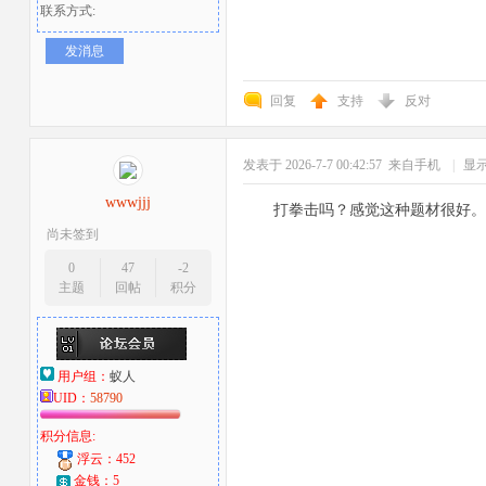
联系方式:
发消息
回复
支持
反对
发表于 2026-7-7 00:42:57
来自手机
|
显
wwwjjj
打拳击吗？感觉这种题材很好。
尚未签到
0
47
-2
主题
回帖
积分
用户组：
蚁人
UID：
58790
积分信息:
浮云：452
金钱：5