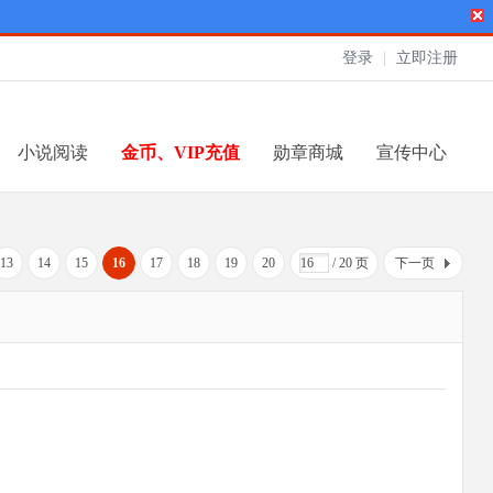
登录
|
立即注册
小说阅读
金币、VIP充值
勋章商城
宣传中心
13
14
15
16
17
18
19
20
/ 20 页
下一页