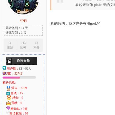
看起来很像 pixiv 里的
ccqq
大
真的假的，我这也是有用grok的
累计签到：14 天
连续签到：1 天
3
113
13
主题
回帖
积分
用户组：
战斗矮人
UID：
52742
爱
积分信息:
浮云：2709
金钱：15
精华：0
贡献：0
精华贴：0篇
阅读权限：10