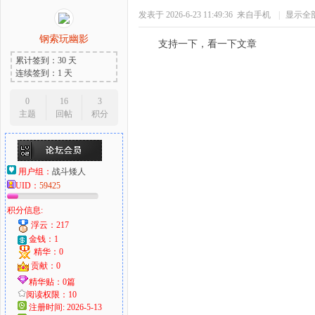
发表于 2026-6-23 11:49:36
来自手机
|
显示全
钢索玩幽影
支持一下，看一下文章
累计签到：30 天
连续签到：1 天
0
16
3
主题
回帖
积分
用户组：
战斗矮人
UID：
59425
积分信息:
浮云：217
金钱：1
精华：0
贡献：0
精华贴：0篇
阅读权限：10
注册时间: 2026-5-13