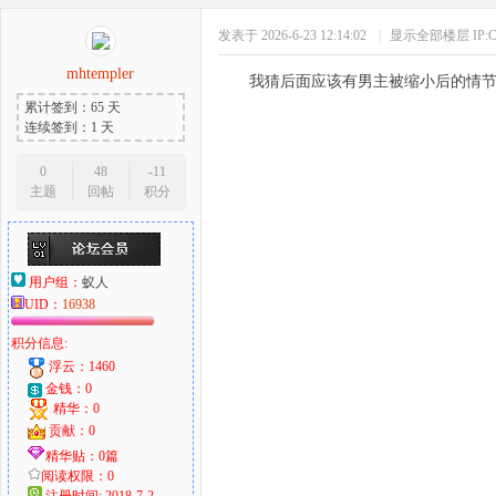
发表于 2026-6-23 12:14:02
|
显示全部楼层
IP
mhtempler
我猜后面应该有男主被缩小后的情
累计签到：65 天
连续签到：1 天
0
48
-11
主题
回帖
积分
用户组：
蚁人
UID：
16938
积分信息:
浮云：1460
金钱：0
精华：0
贡献：0
精华贴：0篇
阅读权限：0
注册时间: 2018-7-2