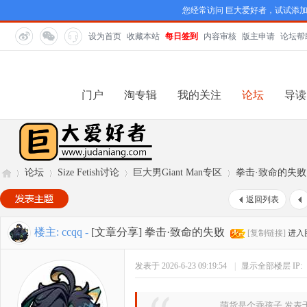
您经常访问 巨大爱好者，试试添
设为首页
收藏本站
每日签到
内容审核
版主申请
论坛帮
门户
淘专辑
我的关注
论坛
导读
论坛
Size Fetish讨论
巨大男Giant Man专区
拳击·致命的失败
返回列表
巨
»
›
›
›
楼主:
ccqq
-
[文章分享]
拳击·致命的失败
[复制链接]
进入
发表于 2026-6-23 09:19:54
|
显示全部楼层
IP:
萌货是个乖孩子 发表于 202