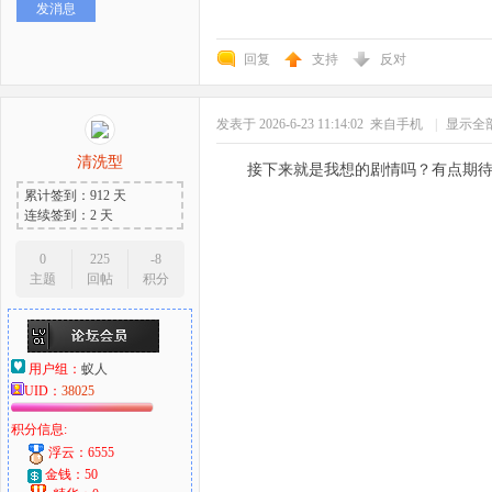
发消息
回复
支持
反对
发表于 2026-6-23 11:14:02
来自手机
|
显示全
清洗型
接下来就是我想的剧情吗？有点期
累计签到：912 天
连续签到：2 天
0
225
-8
主题
回帖
积分
用户组：
蚁人
UID：
38025
积分信息:
浮云：6555
金钱：50