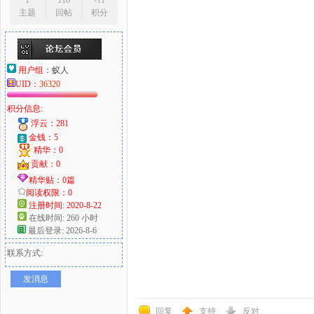
1
116
-11
主题
回帖
积分
用户组：
蚁人
UID：
36320
积分信息:
浮云：281
金钱：5
精华：0
贡献：0
精华贴：0篇
阅读权限：0
注册时间: 2020-8-22
在线时间: 260 小时
最后登录: 2026-8-6
联系方式:
发消息
回复
支持
反对