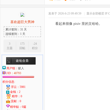
发表于 2026-6-23 09:49:59
|
显示全部楼层
IP
喜欢超巨大男神
看起来很像 pixiv 里的文哈哈。
累计签到：31 天
连续签到：1 天
3
175
-24
主题
回帖
积分
用户组：
蚁人
UID：
40793
积分信息:
浮云：5981
金钱：2
精华：0
贡献：0
精华贴：0篇