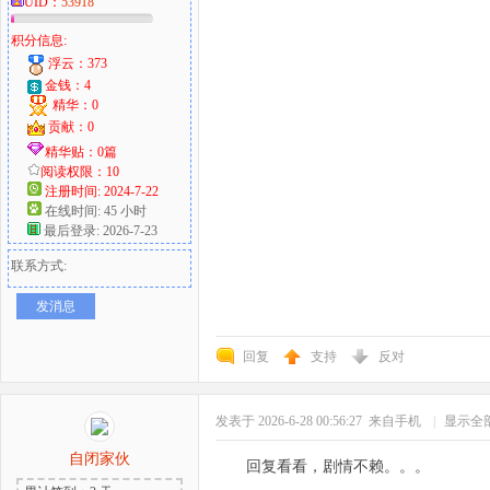
UID：
53918
积分信息:
浮云：373
金钱：4
精华：0
贡献：0
精华贴：0篇
阅读权限：10
注册时间: 2024-7-22
在线时间: 45 小时
最后登录: 2026-7-23
联系方式:
发消息
回复
支持
反对
发表于 2026-6-28 00:56:27
来自手机
|
显示全
自闭家伙
回复看看，剧情不赖。。。