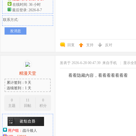
在线时间: 36 小时
最后登录: 2026-8-7
联系方式:
发消息
回复
支持
反对
发表于 2026-6-28 00:47:39
来自手机
|
显示全
精漫天堂
看看隐藏内容，看看看看看看看
累计签到：9 天
连续签到：1 天
0
11
0
主题
回帖
积分
用户组：
战斗矮人