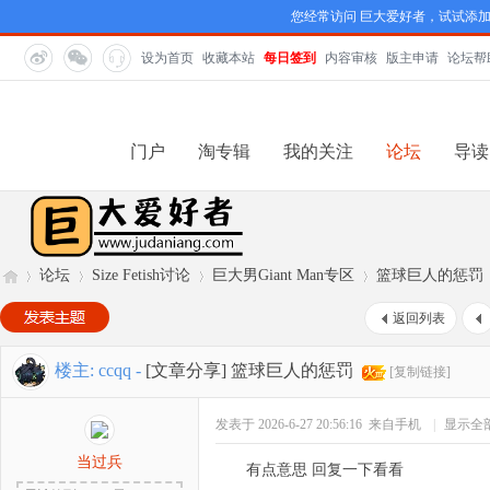
您经常访问 巨大爱好者，试试添
设为首页
收藏本站
每日签到
内容审核
版主申请
论坛帮
门户
淘专辑
我的关注
论坛
导读
论坛
Size Fetish讨论
巨大男Giant Man专区
篮球巨人的惩罚
返回列表
巨
»
›
›
›
楼主:
ccqq
-
[文章分享]
篮球巨人的惩罚
[复制链接]
发表于 2026-6-27 20:56:16
来自手机
|
显示全
当过兵
有点意思 回复一下看看