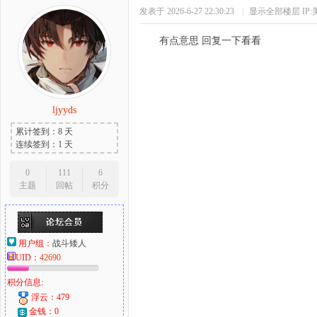
发表于 2026-6-27 22:30:23
|
显示全部楼层
IP
有点意思 回复一下看看
ljyyds
累计签到：8 天
连续签到：1 天
0
111
6
主题
回帖
积分
用户组：
战斗矮人
UID：
42690
积分信息:
浮云：479
金钱：0