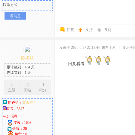
联系方式:
发消息
回复
支持
反对
发表于 2026-6-27 22:18:44
来自手机
|
显示全
陈姿燚
回复看看
累计签到：164 天
连续签到：1 天
2
95
-1
主题
回帖
积分
用户组：
黄金VIP
UID：
38471
积分信息:
浮云：1693
金钱：20
精华：0