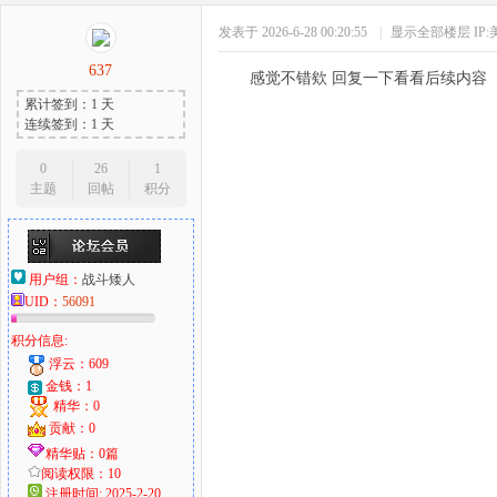
发表于 2026-6-28 00:20:55
|
显示全部楼层
IP
637
感觉不错欸 回复一下看看后续内容
累计签到：1 天
连续签到：1 天
0
26
1
主题
回帖
积分
用户组：
战斗矮人
UID：
56091
积分信息:
浮云：609
金钱：1
精华：0
贡献：0
精华贴：0篇
阅读权限：10
注册时间: 2025-2-20