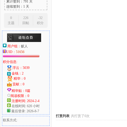
累计签到：791 天
连续签到：1 天
0
226
-32
主题
回帖
积分
大
用户组：
蚁人
UID：
51656
积分信息:
浮云：5039
金钱：2
精华：0
爱
贡献：0
精华贴：0篇
阅读权限：0
注册时间: 2024-2-4
在线时间: 620 小时
最后登录: 2026-8-7
打赏列表
共打赏了0次
联系方式: