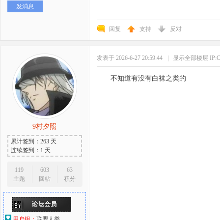
发消息
好
回复
支持
反对
发表于 2026-6-27 20:59:44
|
显示全部楼层
IP
不知道有没有白袜之类的
者
9村夕照
累计签到：263 天
连续签到：1 天
119
603
63
主题
回帖
积分
用户组：
联盟人类