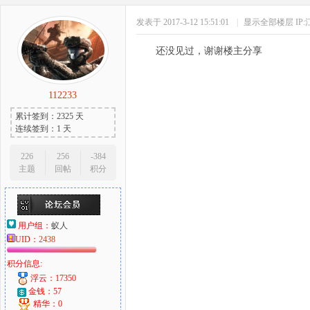
发表于 2017-3-12 15:51:01
|
显示全部楼层
IP
还没见过，谢谢楼主分享
112233
累计签到：2325 天
连续签到：1 天
226
256
-384
主题
回帖
积分
用户组：
蚁人
UID：
2438
积分信息:
浮云：17350
金钱：57
精华：0