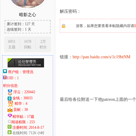
解压密码：
暗影之心
累计签到：127 天
游客，如果您要查看本帖隐藏内容请
大
连续签到：1 天
6951
1678
2万
主题
回帖
积分
链接：
http://pan.baidu.com/s/1c19btNM
用户组：
管理员
UID：
1
积分信息:
爱
浮云：220442
金钱：30033
最后给各位附送一下他patreon上面的一
精华：4
贡献：30
精华贴：17篇
阅读权限：255
注册时间: 2014-8-17
在线时间: 7126 小时