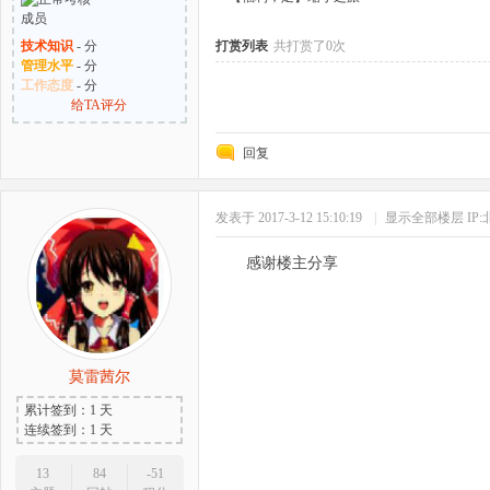
技术知识
- 分
打赏列表
共打赏了0次
管理水平
- 分
工作态度
- 分
给TA评分
回复
发表于 2017-3-12 15:10:19
|
显示全部楼层
IP
感谢楼主分享
莫雷茜尔
累计签到：1 天
连续签到：1 天
13
84
-51