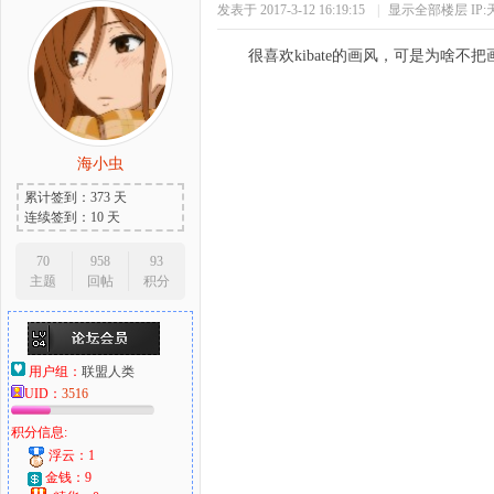
发表于 2017-3-12 16:19:15
|
显示全部楼层
IP
很喜欢kibate的画风，可是为啥不
海小虫
累计签到：373 天
连续签到：10 天
70
958
93
主题
回帖
积分
用户组：
联盟人类
UID：
3516
积分信息:
浮云：1
金钱：9