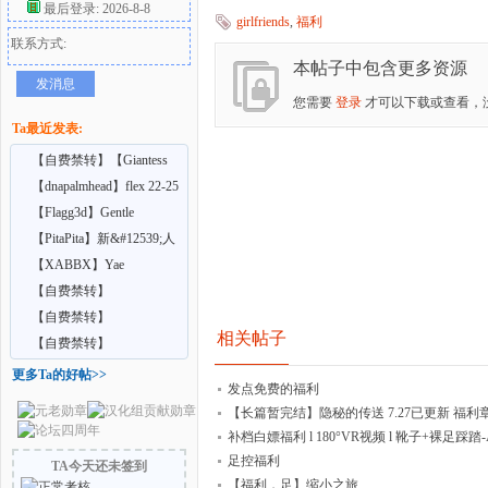
最后登录: 2026-8-8
girlfriends
,
福利
联系方式:
好
本帖子中包含更多资源
发消息
您需要
登录
才可以下载或查看，
Ta最近发表:
【自费禁转】【Giantess
Shrinking Feet】A
【dnapalmhead】flex 22-25
【Flagg3d】Gentle
Giantess
【PitaPita】新&#12539;人
者
形化の首輪
【XABBX】Yae
Confidential training
【自费禁转】
【Nellielle2】 INCHES
【自费禁转】
相关帖子
FROM O
【Samrend】Bigger Better
【自费禁转】
Com
【Vrgiantess】Your school
更多Ta的好帖>>
发点免费的福利
cr
【长篇暂完结】隐秘的传送 7.27已更新 福利
补档白嫖福利 l 180°VR视频 l 靴子+裸足踩踏-Aino
A
足控福利
TA今天还未签到
【福利，足】缩小之旅