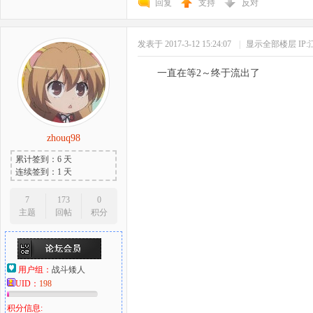
回复
支持
反对
发表于 2017-3-12 15:24:07
|
显示全部楼层
IP
一直在等2～终于流出了
zhouq98
累计签到：6 天
连续签到：1 天
7
173
0
主题
回帖
积分
用户组：
战斗矮人
UID：
198
积分信息: