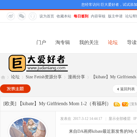
您经常访问 巨大爱好者，试试添
设为首页
收藏本站
每日签到
内容审核
版主申请
论坛帮
门户
淘专辑
我的关注
论坛
导读
论坛
Size Fetish资源分享
漫画分享
【kibate】My Girlfrie
返回列表
巨
»
›
›
›
[欧美]
【kibate】My Girlfriends Mom 1-2（有福利）
[复
发表在 2017-3-12 14:44:17
|
显示全部楼层
I
来自DA画师kibate最近新发售的My