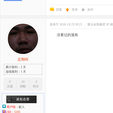
回复
支持
反对
发表于 2018-1-8 23:58:23
|
显示全部楼层
IP:
没看过的漫画
定期间
累计签到：2 天
连续签到：1 天
0
24
-3
主题
回帖
积分
用户组：
蚁人
UID：
5195