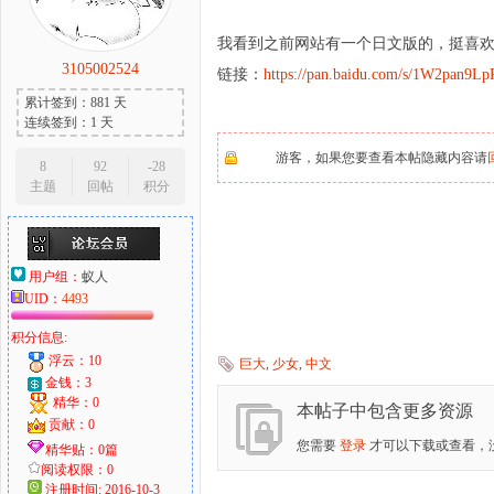
我看到之前网站有一个日文版的，挺喜
3105002524
链接：
https://pan.baidu.com/s/1W2pan9
大
累计签到：881 天
连续签到：1 天
游客，如果您要查看本帖隐藏内容请
8
92
-28
主题
回帖
积分
用户组：
蚁人
UID：
4493
爱
积分信息:
浮云：10
巨大
,
少女
,
中文
金钱：3
精华：0
本帖子中包含更多资源
贡献：0
您需要
登录
才可以下载或查看，
精华贴：0篇
阅读权限：0
注册时间: 2016-10-3