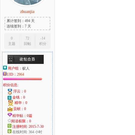
zhuanjia
累计签到：494 天
连续签到：7 天
0
72
-14
主题
回帖
积分
用户组：
蚁人
UID：
2964
积分信息:
浮云：0
金钱：0
精华：0
贡献：0
精华贴：0篇
阅读权限：0
注册时间: 2015-7-30
在线时间: 364 小时