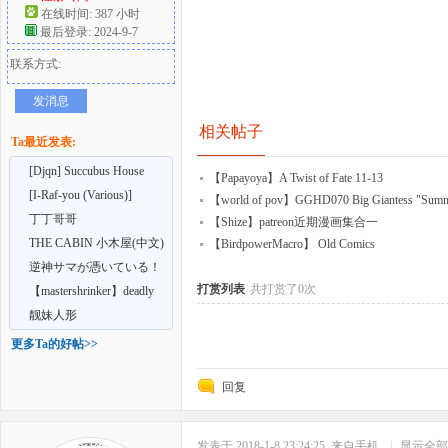
在线时间: 387 小时
最后登录: 2024-9-7
好
联系方式:
发消息
相关帖子
Ta最近发表:
[Djqn] Succubus House
【Papayoya】A Twist of Fate 11-13
[I-Raf-you (Various)]
【world of pov】GGHD070 Big Giantess "Sum
Microne Magazine V
丁丁哥哥
【Shize】patreon近期漫画集合一
者
THE CABIN 小木屋(中文)
【BirdpowerMacro】 Old Comics
逆神サマが憑いている！
打赏列表
共打赏了0次
【mastershrinker】deadly
screening
靓妹人形
更多Ta的好帖>>
回复
发表于 2018-1-8 23:24:25
来自手机
|
显示全部