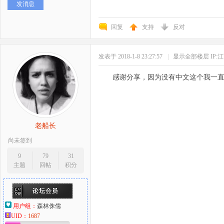
发消息
回复
支持
反对
发表于 2018-1-8 23:27:57
|
显示全部楼层
IP:
感谢分享，因为没有中文这个我一
老船长
尚未签到
9
79
31
主题
回帖
积分
用户组：
森林侏儒
UID：
1687