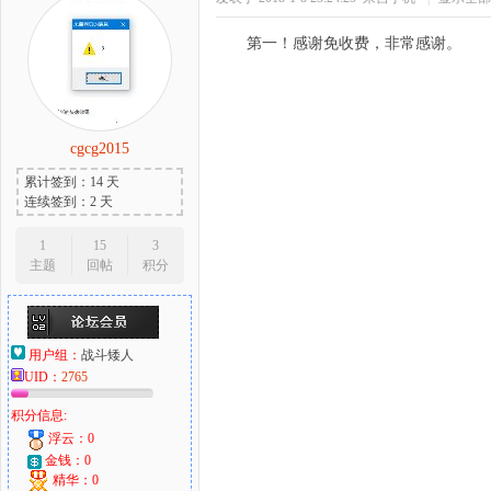
第一！感谢免收费，非常感谢。
cgcg2015
累计签到：14 天
连续签到：2 天
1
15
3
主题
回帖
积分
用户组：
战斗矮人
UID：
2765
积分信息:
浮云：0
金钱：0
精华：0