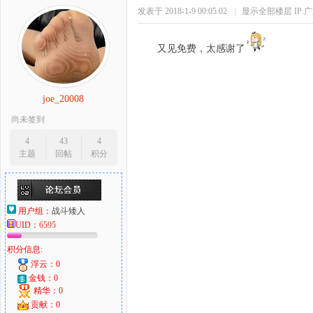
发表于 2018-1-9 00:05:02
|
显示全部楼层
IP:
又见免费，太感谢了
joe_20008
尚未签到
4
43
4
主题
回帖
积分
用户组：
战斗矮人
UID：
6595
积分信息:
浮云：0
金钱：0
精华：0
贡献：0