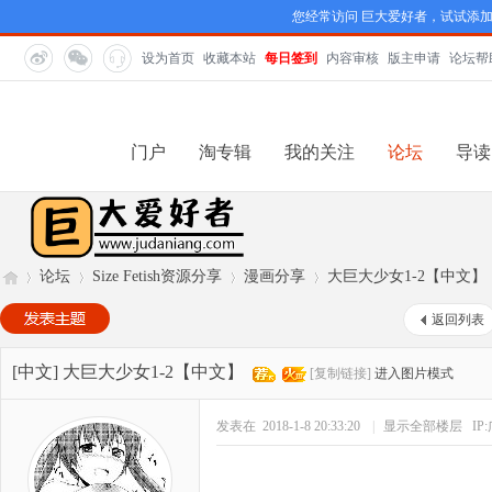
您经常访问 巨大爱好者，试试添
设为首页
收藏本站
每日签到
内容审核
版主申请
论坛帮
门户
淘专辑
我的关注
论坛
导读
论坛
Size Fetish资源分享
漫画分享
大巨大少女1-2【中文】
返回列表
巨
»
›
›
›
[中文]
大巨大少女1-2【中文】
[复制链接]
进入图片模式
发表在 2018-1-8 20:33:20
|
显示全部楼层
IP