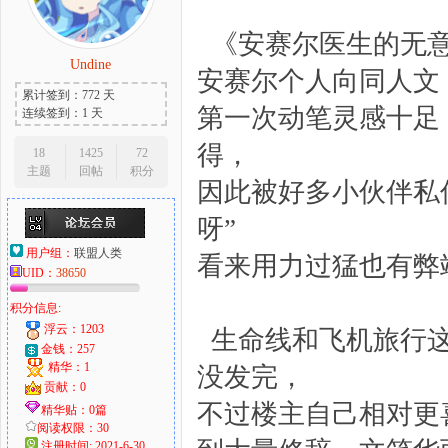
《安赛尔医生的无意
Undine
安赛尔个人向同人文
累计签到：772 天
第一次动笔灵感十足
连续签到：1 天
得，
18
1425
72
主题
回帖
积分
因此被好多小伙伴私
呀”
用户组：
联盟人类
看来用力过猛也有弊
UID：
38650
积分信息:
浮云：1203
生命线和飞机旅行这
金钱：257
精华：1
没发完，
贡献：0
不过楼主自己相对更
精华贴：0篇
阅读权限：30
注册时间: 2021-6-30