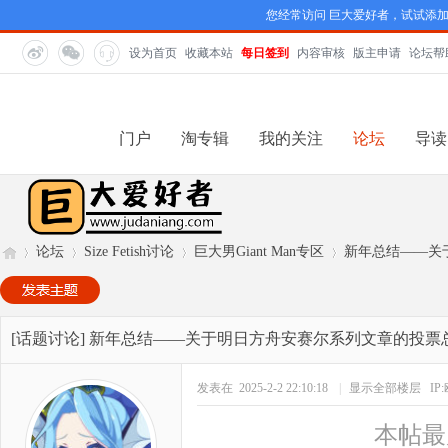
您经常访问 巨大爱好者，试试添
设为首页
收藏本站
每日签到
内容审核
版主申请
论坛帮
门户
淘专辑
我的关注
论坛
导读
论坛
Size Fetish讨论
巨大男Giant Man专区
新年总结——关
巨
»
›
›
›
[话题讨论]
新年总结——关于明日方舟安赛尔系列文章的投票
发表在 2025-2-2 22:10:18
|
显示全部楼层
IP
本帖最后由