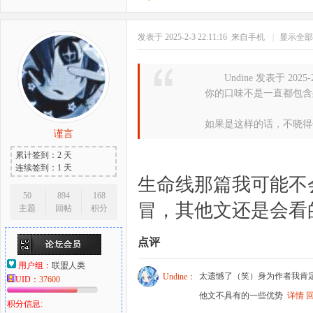
发表于 2025-2-3 22:11:16
来自手机
|
显示全部
Undine 发表于 2025-2
你的口味不是一直都包含
如果是这样的话，不晓得你
谨言
累计签到：2 天
连续签到：1 天
生命线那篇我可能不
50
894
168
冒，其他文还是会看
主题
回帖
积分
点评
用户组：
联盟人类
太遗憾了（笑）身为作者我肯
Undine：
UID：
37600
他文不具有的一些优势
详情
积分信息: