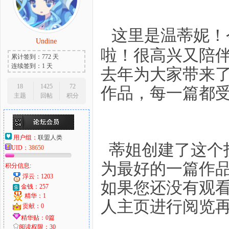
这里是温蒂妮！
Undine
大
啦！很高兴又陪
累计签到：772 天
连续签到：1 天
去年为大家带来
18
1425
72
作品，每一篇都
主题
回帖
积分
用户组：
联盟人类
蒂姐创建了这个
爱
UID：
38650
为最好的一篇作
积分信息:
浮云：1203
如果您还没有观
金钱：257
精华：1
人主页进行阅览再
贡献：0
精华贴：0篇
阅读权限：30