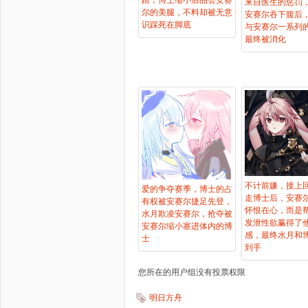
来自医生的惩罚
尔的美腿，不料却被无意
安赛尔吞下腹后
识踩死在脚底
与安赛尔一系列
最终被消化
不计前嫌，接上
爱的争夺赛季，博士的占
走博士后，安赛
有权被安赛尔捷足先登，
怀恨在心，而是
水月欺凌安赛尔，抢夺被
发泄性欲赢得了
安赛尔缩小塞进体内的博
感，最终水月和
士
到手
您所在的用户组没有投票权限
明日方舟