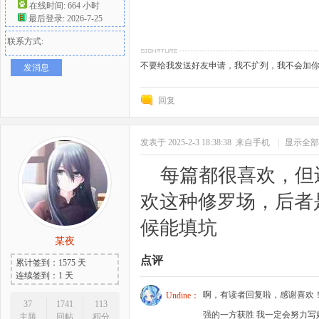
在线时间: 664 小时
最后登录: 2026-7-25
联系方式:
不要给我发送好友申请，我不扩列，我不会加
发消息
回复
发表于 2025-2-3 18:38:38
来自手机
|
显示全部
每篇都很喜欢，但
欢这种修罗场，后者
候能填坑
某夜
点评
累计签到：1575 天
连续签到：1 天
啊，有读者回复啦，感谢喜欢
Undine：
37
1741
113
强的一方获胜 我一定会努力
主题
回帖
积分