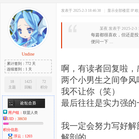
发表于 2025-2-3 18:46:38
|
显示全部楼层
IP:
某夜 发表于 2025-2-3 1
每篇都很喜欢，但还是投
便问一下 ...
Undine
累计签到：772 天
啊，有读者回复啦，
连续签到：1 天
两个小男生之间争风
18
1425
72
主题
回帖
积分
我不让你（笑）
最后往往是实力强的
用户组：
联盟人类
UID：
38650
我一定会努力写好解
积分信息:
解剖的
浮云：1203