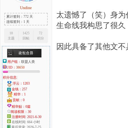
Undine
太遗憾了（笑）身为
累计签到：772 天
连续签到：1 天
生命线我构思了很久
18
1425
72
主题
回帖
积分
因此具备了其他文不
用户组：
联盟人类
UID：
38650
积分信息:
浮云：1203
金钱：257
精华：1
贡献：0
精华贴：0篇
阅读权限：30
注册时间: 2021-6-30
在线时间: 664 小时
最后登录: 2026-7-25