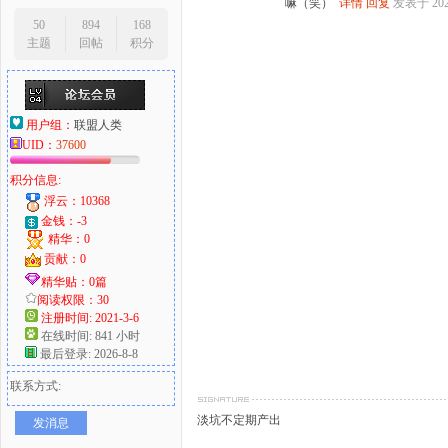
嘛（笑）
详情
回复
发表于 2025
50
894
168
主题
回帖
积分
用户组：
联盟人类
UID：
37600
积分信息:
浮云：10368
金钱：-3
精华：0
贡献：0
精华贴：0篇
阅读权限：30
注册时间: 2021-3-6
在线时间: 841 小时
最后登录: 2026-8-8
联系方式:
淡坑不定期产出
发消息