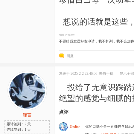
想说的话就是这些，
不要给我发送好友申请，我不扩列，我不会加
回复
发表于 2025-2-2 22:46:06
来自手机
|
显示全部
投给了无意识踩踏
绝望的感觉与细腻的
点评
谨言
累计签到：2 天
你的口味不是一直都包含残忍
Undine：
连续签到：1 天