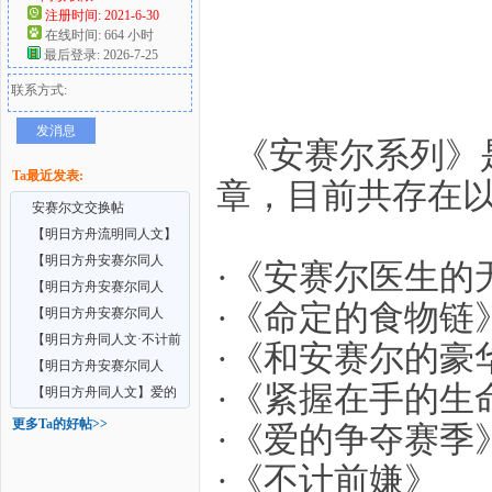
注册时间: 2021-6-30
在线时间: 664 小时
好
最后登录: 2026-7-25
联系方式:
发消息
《安赛尔系列》
Ta最近发表:
章，目前共存在
安赛尔文交换帖
【明日方舟流明同人文】
流明医生的私人鞋内
【明日方舟安赛尔同人
者
·《安赛尔医生的
文】命定的食物链（20
【明日方舟安赛尔同人
·《命定的食物链
文】紧握在手的生命线
【明日方舟安赛尔同人
文】旅行途中与白袜少
【明日方舟同人文·不计前
·《和安赛尔的豪
嫌】水月X安赛尔X
【明日方舟安赛尔同人
·《紧握在手的生
文】安赛尔医生的无意
【明日方舟同人文】爱的
争夺赛季(废案)水月
更多Ta的好帖>>
·《爱的争夺赛季
·《不计前嫌》