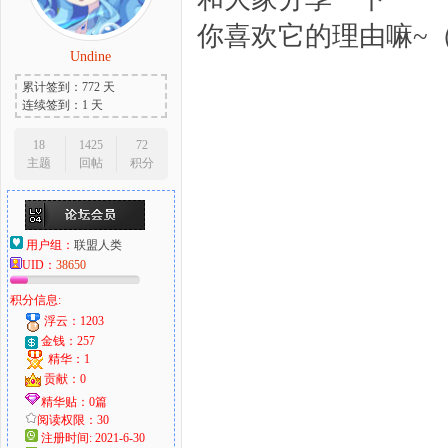
你喜欢它的理由嘛~
Undine
累计签到：772 天
连续签到：1 天
18
1425
72
主题
回帖
积分
用户组：
联盟人类
UID：
38650
积分信息:
浮云：1203
金钱：257
精华：1
贡献：0
精华贴：0篇
阅读权限：30
注册时间: 2021-6-30