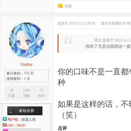
回复
发表于 2025-2-2 23:26:56
|
显示全部楼层
IP:
谨言 发表于 2025-2-2 2
投给了无意识踩踏这一篇
Undine
你的口味不是一直都
累计签到：772 天
连续签到：1 天
种
18
1425
72
主题
回帖
积分
如果是这样的话，不
（笑）
用户组：
联盟人类
UID：
38650
点评