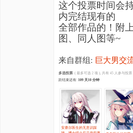
这个投票时间会
内完结现有的
全部作品的！附
图、同人图等~
来自群组:
巨大男交
多选投票
: ( 最多可选 2 项 ), 共有 45 人参与投票
距结束还有:
109 天10 分钟
安赛尔医生的无意识踩
踏，博士缩小后品尝安赛