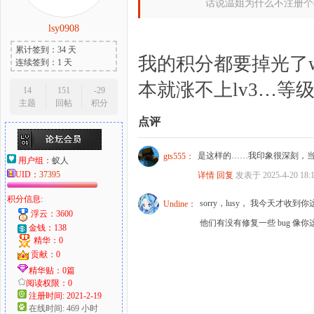
话说温姐为什么不注册个qq
lsy0908
累计签到：34 天
我的积分都要掉光了
连续签到：1 天
本就涨不上lv3…
14
151
-29
主题
回帖
积分
点评
是这样的……我印象很深刻，
gts555：
用户组：
蚁人
UID：
37395
详情
回复
发表于 2025-4-20 18:
积分信息:
sorry，lusy， 我今天
Undine：
浮云：3600
他们有没有修复一些 bug 
金钱：138
精华：0
贡献：0
精华贴：0篇
阅读权限：0
注册时间: 2021-2-19
在线时间: 469 小时