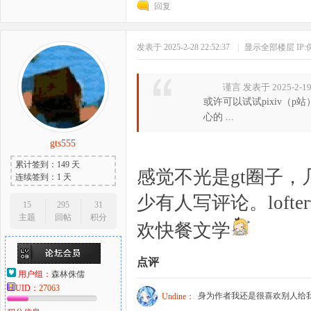
回复
发表于 2025-2-28 22:52:37
|
显示全部楼层
IP
谨言 发表于 2025-2-19 
或许可以试试pixiv（
心的 ...
gts555
累计签到：149 天
感觉不光是gt圈子
连续签到：1 天
少有人写评论。lof
15
295
31
主题
回帖
积分
欢快餐文学
点评
用户组：
森林侏儒
UID：
27063
身为作者我还是很喜欢别人给
Undine：