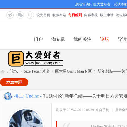
您经常访问 巨大爱好者，试试添
设为首页
收藏本站
每日签到
内容审核
版主申请
论坛帮
门户
淘专辑
我的关注
论坛
导读
论坛
Size Fetish讨论
巨大男Giant Man专区
新年总结——关
巨
»
›
›
›
楼主:
Undine
-
[话题讨论]
新年总结——关于明日方舟安
发表于 2025-2-20 12:06:39
来自手机
|
显示全
Undine 发表于 2025-2