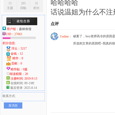
哈哈哈哈
15
295
31
主题
回帖
积分
话说温姐为什么不注
点评
用户组：
森林侏儒
UID：
27063
破案了，lusy老师高冷的原
Undine：
积分信息:
所选则文章的原因吧~我真的很
浮云：5217
金钱：12
精华：0
贡献：0
精华贴：0篇
阅读权限：20
注册时间: 2019-9-13
在线时间: 89 小时
最后登录: 2025-8-14
联系方式:
发消息