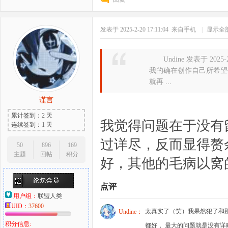
发表于 2025-2-20 17:11:04
来自手机
|
显示全
Undine 发表于 2025-2
我的确在创作自己所希望
就再 ...
谨言
累计签到：2 天
我觉得问题在于没有
连续签到：1 天
过详尽，反而显得赘
50
896
169
主题
回帖
积分
好，其他的毛病以窝
点评
用户组：
联盟人类
UID：
37600
太真实了（笑）我果然犯了和
Undine：
积分信息:
都好， 最大的问题就是没有