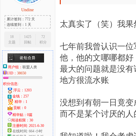
Undine
累计签到：772 天
太真实了（笑）我果
连续签到：1 天
18
1425
72
主题
回帖
积分
七年前我曾认识一位
他，他的文哪哪都好
最大的问题就是没有
用户组：
联盟人类
UID：
38650
地方很流水账
积分信息:
浮云：1203
金钱：257
没想到有朝一日竟变
精华：1
贡献：0
而不是某个讨厌的人
精华贴：0篇
阅读权限：30
注册时间: 2021-6-30
在线时间: 664 小时