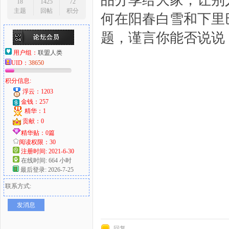
品分享给大家，让别
18
1425
72
主题
回帖
积分
何在阳春白雪和下里
题，谨言你能否说说
用户组：
联盟人类
UID：
38650
积分信息:
浮云：1203
金钱：257
精华：1
贡献：0
精华贴：0篇
阅读权限：30
注册时间: 2021-6-30
在线时间: 664 小时
最后登录: 2026-7-25
联系方式:
发消息
回复