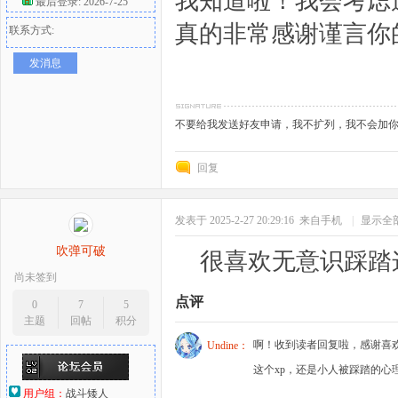
我知道啦！我会考虑
最后登录: 2026-7-25
真的非常感谢谨言你
联系方式:
发消息
不要给我发送好友申请，我不扩列，我不会加
回复
发表于 2025-2-27 20:29:16
来自手机
|
显示全
吹弹可破
很喜欢无意识踩踏
尚未签到
点评
0
7
5
主题
回帖
积分
啊！收到读者回复啦，感谢喜欢
Undine：
这个xp，还是小人被踩踏的心
用户组：
战斗矮人