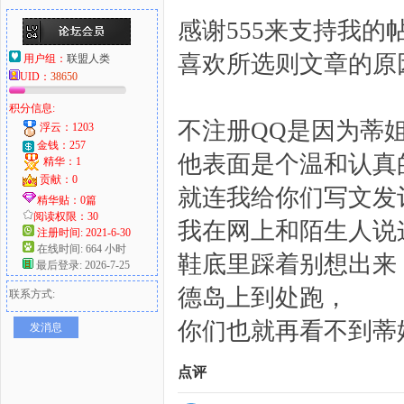
感谢555来支持我
喜欢所选则文章的原
用户组：
联盟人类
UID：
38650
积分信息:
不注册QQ是因为蒂
浮云：1203
金钱：257
他表面是个温和认真
精华：1
贡献：0
就连我给你们写文发
精华贴：0篇
阅读权限：30
我在网上和陌生人说
注册时间: 2021-6-30
在线时间: 664 小时
鞋底里踩着别想出来
最后登录: 2026-7-25
德岛上到处跑，
联系方式:
你们也就再看不到蒂
发消息
点评