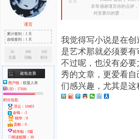
非常感谢谨言你的点评，
对安赛尔的爱 ...
谨言
大
累计签到：2 天
我觉得写小说是在创
连续签到：1 天
是艺术那就必须要有
50
896
169
主题
回帖
积分
不过呢，也没有必要
秀的文章，更爱看自
用户组：
联盟人类
们感兴趣，尤其是这
UID：
37600
爱
积分信息:
浮云：10403
金钱：-3
精华：0
贡献：0
精华贴：0篇
阅读权限：30