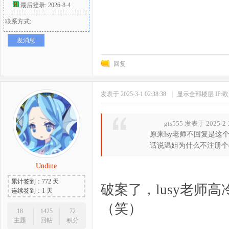
最后登录: 2026-8-4
联系方式:
发消息
回复
发表于 2025-3-1 02:38:38
|
显示全部楼层
IP:
gts555 发表于 2025-2-
原来lsy老师不回复是这
话说温姐为什么不注册个qq
Undine
累计签到：772 天
破案了，lusy老师
连续签到：1 天
（笑）
18
1425
72
主题
回帖
积分