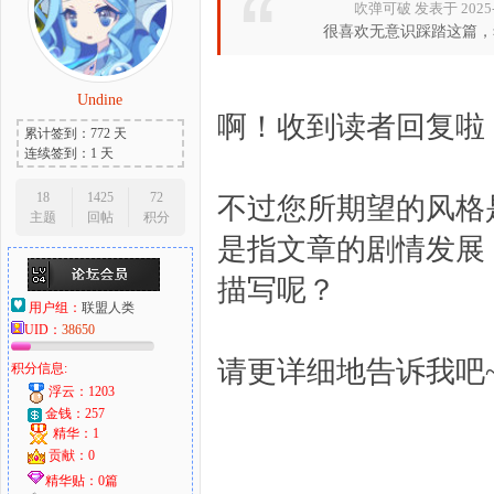
吹弹可破 发表于 2025-2-
很喜欢无意识踩踏这篇，
Undine
啊！收到读者回复啦
累计签到：772 天
连续签到：1 天
18
1425
72
不过您所期望的风格
主题
回帖
积分
是指文章的剧情发展
描写呢？
用户组：
联盟人类
UID：
38650
请更详细地告诉我吧
积分信息:
浮云：1203
金钱：257
精华：1
贡献：0
精华贴：0篇