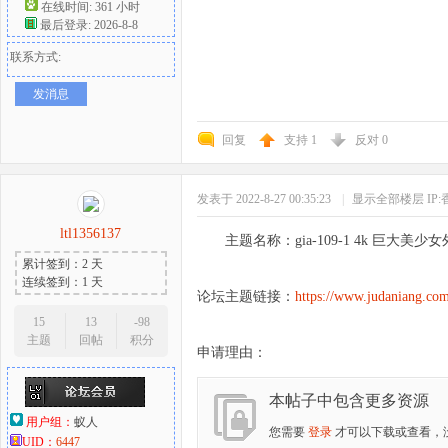
在线时间: 361 小时
最后登录: 2026-8-8
联系方式:
发消息
回复
支持
1
反对
0
发表于 2022-8-27 00:35:23
|
显示全部楼层
IP
ltl1356137
主题名称：gia-109-1 4k 巨大美
累计签到：2 天
连续签到：1 天
论坛主题链接：
https://www.judaniang.com
15
13
-98
主题
回帖
积分
申请理由：
本帖子中包含更多资源
用户组：
蚁人
您需要
登录
才可以下载或查看，
UID：
6447