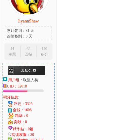
JiyannShaw
累计签到：81 天
连续签到：3 天
44
65
140
主题
回帖
积分
用户组：
联盟人类
UID：
52618
积分信息:
浮云：3325
金钱：1606
精华：0
贡献：0
精华贴：0篇
阅读权限：30