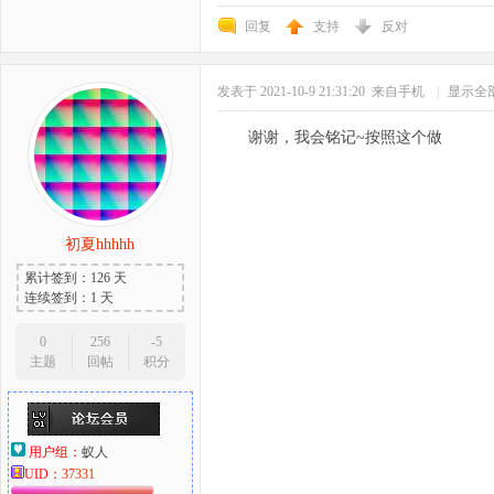
回复
支持
反对
发表于 2021-10-9 21:31:20
来自手机
|
显示全
谢谢，我会铭记~按照这个做
初夏hhhhh
累计签到：126 天
连续签到：1 天
0
256
-5
主题
回帖
积分
用户组：
蚁人
UID：
37331