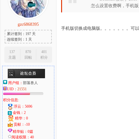
怎么设置收费啊，手机版
gzc6868395
大
手机版切换成电脑版。。。。。。。可
累计签到：197 天
连续签到：1 天
137
870
401
主题
回帖
积分
用户组：
部落兽人
UID：
21551
爱
积分信息:
浮云：5696
金钱：2
精华：0
贡献：-10
精华贴：0篇
阅读权限：40