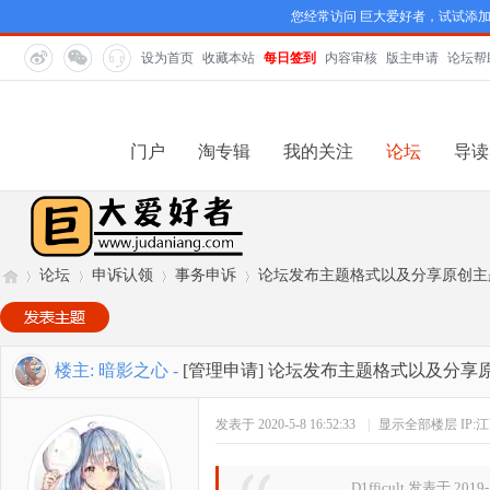
您经常访问 巨大爱好者，试试添
设为首页
收藏本站
每日签到
内容审核
版主申请
论坛帮
门户
淘专辑
我的关注
论坛
导读
论坛
申诉认领
事务申诉
论坛发布主题格式以及分享原创主题评分申
巨
»
›
›
›
楼主:
暗影之心
-
[管理申请]
论坛发布主题格式以及分享原创主
发表于 2020-5-8 16:52:33
|
显示全部楼层
IP:
D1fficult 发表于 2019-