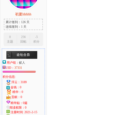
初夏hhhhh
累计签到：126 天
连续签到：1 天
0
256
-5
主题
回帖
积分
用户组：
蚁人
UID：
37331
积分信息:
浮云：3189
金钱：0
精华：0
贡献：0
精华贴：0篇
阅读权限：0
注册时间: 2021-2-15