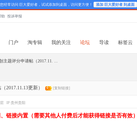
您经常访问 巨大爱好者，试试添加到桌面，访问更方便！
添加 巨大爱好者 到桌面
帮助
投诉举报
门户
淘专辑
我的关注
论坛
导读
标签云
评分申请帖（2017.11. ...
17.11.13更新）
[复制链接]
层
IP:贵州贵阳
图、链接内置（需要其他人付费后才能获得链接是否有效