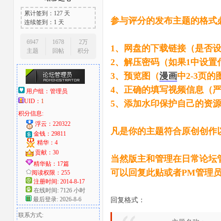
累计签到：127 天
大
参与评分的发布主题的格式
连续签到：1 天
6947
1678
2万
1、网盘的下载链接（是否
主题
回帖
积分
2、解压密码（如果1中设
3、预览图（
漫画
中2-3页
4、正确的填写视频信息（
用户组：
管理员
UID：
1
5、添加水印保护自己的资
积分信息:
爱
浮云：220322
凡是你的主题符合原创创作
金钱：29811
精华：4
贡献：30
当然版主和管理在日常论坛
精华贴：17篇
可以回复此贴或者PM管理
阅读权限：255
注册时间: 2014-8-17
在线时间: 7126 小时
最后登录: 2026-8-6
回复格式：
联系方式:
好