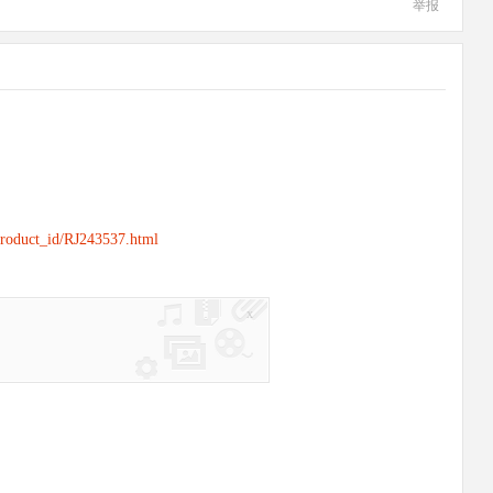
举报
product_id/RJ243537.html
x