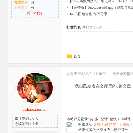
[RPG]落败男妖的白给之旅--1.01-(官中+
管理水平
- 分
【完整版】Succubus&Magic（魅魔
工作态度
- 分
给TA评分
rakiA图包合集 作品分享
打赏列表
共打赏了0次
回复
发表于 2018-9-21 21:36:00
|
显示全部楼
我自己发表在文库里的8篇文章
didiaoxiaoshen
累计签到：6 天
本帖评分记录: 共1条 [总计: 金钱 + 20精华 + 1
连续签到：1 天
暗影之心
金钱 + 20 精华 + 1 贡献 +
根据文库的文章发布，已经评分