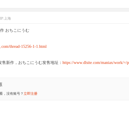
IP:上海
作 おちこにうむ
g.com/thread-15256-1-1.html
时发售新作，おちこにうむ发售地址：
https://www.dlsite.com/maniax/work/=/
源
看，没有账号？
立即注册