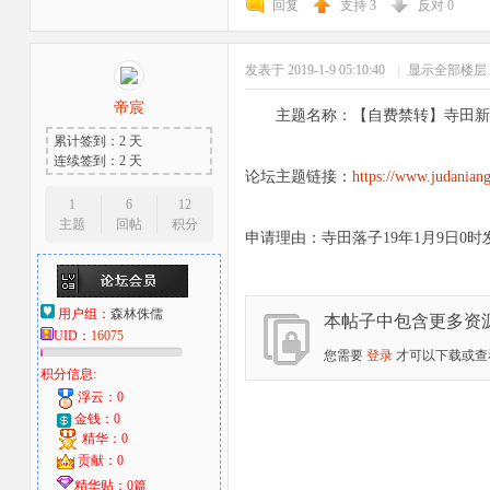
回复
支持
3
反对
0
发表于 2019-1-9 05:10:40
|
显示全部楼层
帝宸
主题名称：【自费禁转】寺田新
累计签到：2 天
连续签到：2 天
论坛主题链接：
https://www.judanian
1
6
12
主题
回帖
积分
申请理由：寺田落子19年1月9日0
用户组：
森林侏儒
本帖子中包含更多资
UID：
16075
您需要
登录
才可以下载或查
积分信息:
浮云：0
金钱：0
精华：0
贡献：0
精华贴：0篇