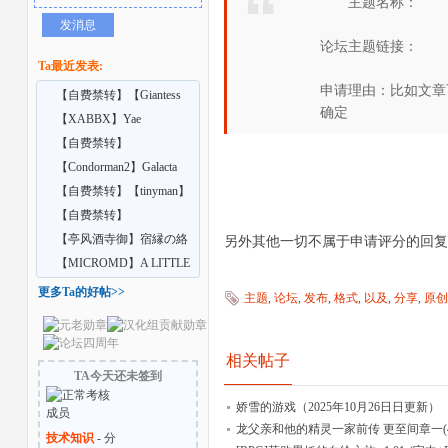
主题名称：
发消息
论坛主题链接：
Ta最近发表:
申请理由：比如文章
【自费禁转】【Giantess
确定
Shrinking Feet】A
【XABBX】Yae
Confidential training
【自费禁转】
【Vrgiantess】Your school
【Condorman2】Galacta
者
cr
【自费禁转】【tinyman】
Ep9 extra – Lurk
【自费禁转】
【AdultingX】Giantess Feet
【亭风酒寺御】宿縁の絡
另外其他一切不属于申请评分的回复
C
み合い
【MICROMD】A LITTLE
MAGIC 8-9
更多Ta的好帖>>
主题
,
论坛
,
发布
,
格式
,
以及
,
分享
,
原创
相关帖子
TA今天还未签到
娇雪的游戏（2025年10月26日日更新）
龙父亲和他的精灵一家前传 更至间章一(4.
技术知识
- 分