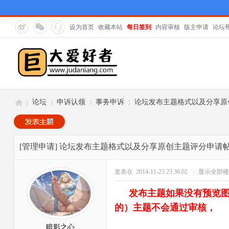
设为首页
收藏本站
每日签到
内容审核
版主申请
论坛
论坛
申诉认领
事务申诉
论坛发布主题格式以及分享原创主题
巨
»
›
›
›
[管理申请]
论坛发布主题格式以及分享原创主题评分申请帖（20
发表在 2014-11-23 23:36:02
|
显示全部楼
发布主题如果没有预览
的）主题不会通过审核，
暗影之心