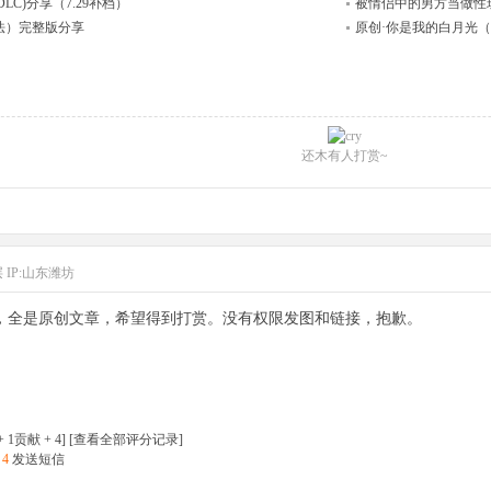
DLC)分享（7.29补档）
被情侣中的男方当做性
与魔法）完整版分享
原创·你是我的白月光（24
还木有人打赏~
层
IP:山东潍坊
，全是原创文章，希望得到打赏。没有权限发图和链接，抱歉。
贡献 + 4] [
查看全部评分记录
]
 4
发送短信