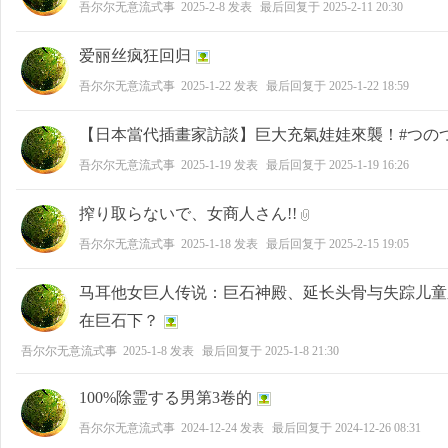
吾尔尔无意流式事
2025-2-8
发表
最后回复于
2025-2-11 20:30
爱丽丝疯狂回归
吾尔尔无意流式事
2025-1-22
发表
最后回复于
2025-1-22 18:59
【日本當代插畫家訪談】巨大充氣娃娃來襲！#つのつ
吾尔尔无意流式事
2025-1-19
发表
最后回复于
2025-1-19 16:26
搾り取らないで、女商人さん!!
吾尔尔无意流式事
2025-1-18
发表
最后回复于
2025-2-15 19:05
马耳他女巨人传说：巨石神殿、延长头骨与失踪儿童
在巨石下？
吾尔尔无意流式事
2025-1-8
发表
最后回复于
2025-1-8 21:30
100%除霊する男第3卷的
吾尔尔无意流式事
2024-12-24
发表
最后回复于
2024-12-26 08:31