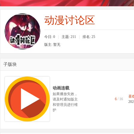
好
动漫讨论区
今日: 0
|
主题: 211
|
排名:
25
版主: 暂无
子版块
者
动画连载
如果播放失效，
喜
6
/ 16
请及时通知版主
202
和管理员进行维
护