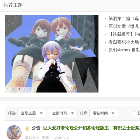
推荐主题
脑洞第二篇《母
人的日记》（更新
原创文章《微儿
假日篇下）
韋，思涵的番外小
【连载推荐】抖
事》（ 长篇 最后
喜“一脸嫌弃给你
看图妄想小天地
篇)12月19日更新
次”【40原】
死篇
原创sizebox 
享《休港期舰娘与
的室内游戏》
1
2
3
4
5
筛选:
全部主题
全部时间
排序:
发帖时间
公告:
巨大爱好者论坛公开招募论坛版主，有识之士赶紧
暗影之心
发表于: 2026-6-2