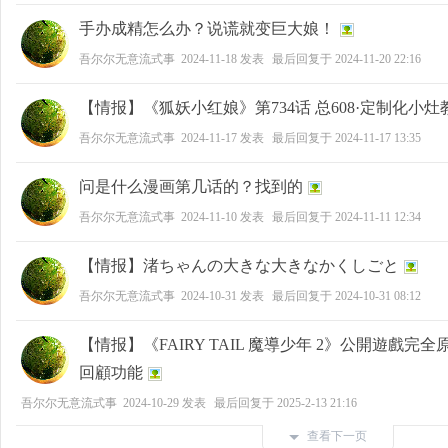
手办成精怎么办？说谎就变巨大娘！
吾尔尔无意流式事
2024-11-18
发表
最后回复于
2024-11-20 22:16
【情报】《狐妖小红娘》第734话 总608·定制化小灶
吾尔尔无意流式事
2024-11-17
发表
最后回复于
2024-11-17 13:35
问是什么漫画第几话的？找到的
吾尔尔无意流式事
2024-11-10
发表
最后回复于
2024-11-11 12:34
【情报】渚ちゃんの大きな大きなかくしごと
吾尔尔无意流式事
2024-10-31
发表
最后回复于
2024-10-31 08:12
【情报】《FAIRY TAIL 魔導少年 2》公開遊戲完
回顧功能
吾尔尔无意流式事
2024-10-29
发表
最后回复于
2025-2-13 21:16
查看下一页