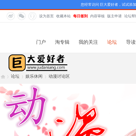
您经常访问 巨大爱好者，试试添
设为首页
收藏本站
每日签到
内容审核
版主申请
论坛帮
门户
淘专辑
我的关注
论坛
导读
论坛
娱乐休闲
动漫讨论区
巨
»
›
›