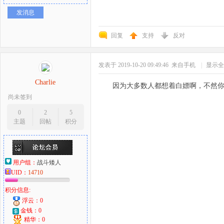
发消息
回复
支持
反对
发表于 2019-10-20 09:49:46
来自手机
|
显示全
Charlie
因为大多数人都想着白嫖啊，不然
尚未签到
0
2
5
主题
回帖
积分
用户组：
战斗矮人
UID：
14710
积分信息:
浮云：0
金钱：0
精华：0