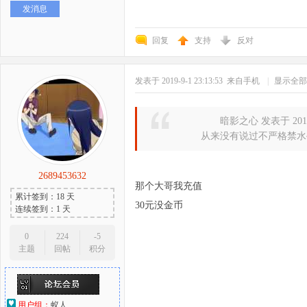
发消息
好
回复
支持
反对
发表于 2019-9-1 23:13:53
来自手机
|
显示全部
暗影之心 发表于 2014-9
从来没有说过不严格禁水
者
2689453632
那个大哥我充值
累计签到：18 天
30元没金币
连续签到：1 天
0
224
-5
主题
回帖
积分
用户组：
蚁人