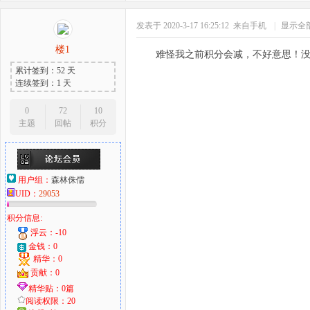
发表于 2020-3-17 16:25:12
来自手机
|
显示全
楼1
难怪我之前积分会减，不好意思！
累计签到：52 天
连续签到：1 天
0
72
10
主题
回帖
积分
用户组：
森林侏儒
UID：
29053
积分信息:
浮云：-10
金钱：0
精华：0
贡献：0
精华贴：0篇
阅读权限：20