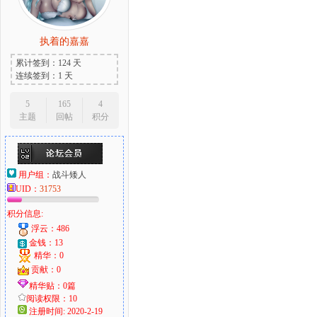
执着的嘉嘉
累计签到：124 天
连续签到：1 天
5
165
4
主题
回帖
积分
用户组：
战斗矮人
UID：
31753
积分信息:
浮云：486
金钱：13
精华：0
贡献：0
精华贴：0篇
阅读权限：10
注册时间: 2020-2-19