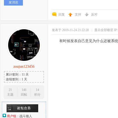
发消息
回复
支持
反对
发表于 2019-11-24 21:22:28
|
显示全部楼层
I
有时候发表自己意见为什么还被系
zoujun123456
累计签到：11 天
连续签到：1 天
21
146
14
主题
回帖
积分
用户组：
战斗矮人