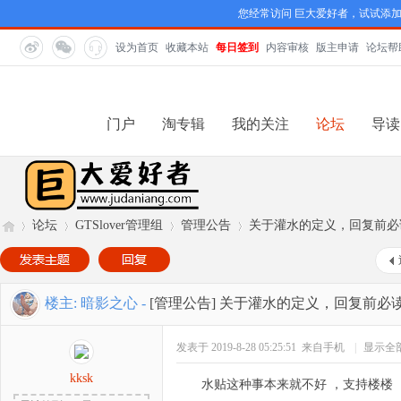
您经常访问 巨大爱好者，试试添
设为首页
收藏本站
每日签到
内容审核
版主申请
论坛帮
门户
淘专辑
我的关注
论坛
导读
论坛
GTSlover管理组
管理公告
关于灌水的定义，回复前必
巨
»
›
›
›
楼主:
暗影之心
-
[管理公告]
关于灌水的定义，回复前必
发表于 2019-8-28 05:25:51
来自手机
|
显示全
kksk
水贴这种事本来就不好 ，支持楼楼