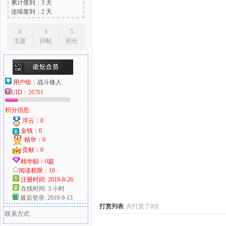
累计签到：3 天
连续签到：2 天
0
3
5
主题
回帖
积分
大
用户组：
战斗矮人
UID：
26701
积分信息:
浮云：0
金钱：0
精华：0
爱
贡献：0
精华贴：0篇
阅读权限：10
注册时间: 2019-8-26
在线时间: 3 小时
最后登录: 2019-9-13
打赏列表
共打赏了0次
联系方式: