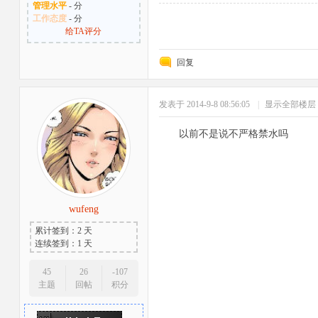
管理水平
- 分
工作态度
- 分
给TA评分
回复
发表于 2014-9-8 08:56:05
|
显示全部楼层
以前不是说不严格禁水吗
wufeng
累计签到：2 天
连续签到：1 天
45
26
-107
主题
回帖
积分