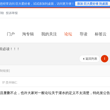
您经常访问 巨大爱好者，试试添加到桌面，访问更方便！
添加 巨大爱好者 到桌面
帮助
投诉举报
门户
淘专辑
我的关注
论坛
导读
标签云
前必读！！！
返回列表
1
复制链接]
IP:贵州铜仁
且屡删不止，也许大家对一般论坛关于灌水的定义不太清楚，特此发公告