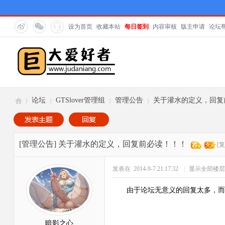
设为首页
收藏本站
每日签到
内容审核
版主申请
论坛
论坛
GTSlover管理组
管理公告
关于灌水的定义，回复
巨
»
›
›
›
[管理公告]
关于灌水的定义，回复前必读！！！
[
发表在 2014-9-7 21:17:32
|
显示全部楼层
由于论坛无意义的回复太多，而
暗影之心