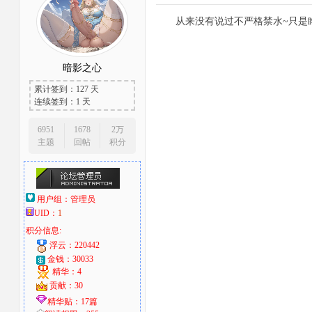
从来没有说过不严格禁水~只是
暗影之心
累计签到：127 天
连续签到：1 天
6951
1678
2万
主题
回帖
积分
用户组：
管理员
UID：
1
积分信息:
浮云：220442
金钱：30033
精华：4
贡献：30
精华贴：17篇