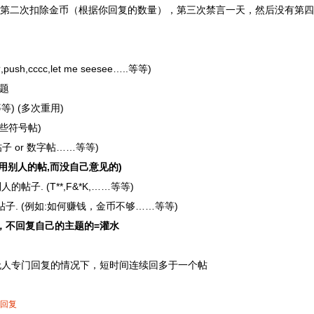
第二次扣除金币（根据你回复的数量），第三次禁言一天，然后没有第四
,cccc,let me seesee…..等等)
题
等等) (多次重用)
一些符号帖)
 or 数字帖……等等)
引用别人的帖,而没自己意见的)
子. (T**,F&*K,……等等)
子. (例如:如何赚钱，金币不够……等等)
，不回复自己的主题的=灌水
无人专门回复的情况下，短时间连续回多于一个帖
回复