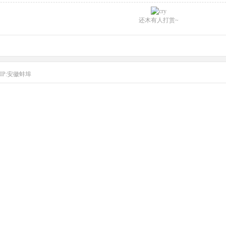
还木有人打赏~
IP:安徽蚌埠