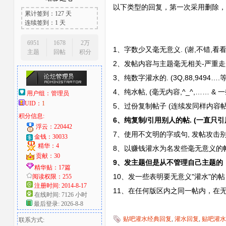
以下类型的回复，第一次采用删除，
累计签到：127 天
大
连续签到：1 天
6951
1678
2万
1、字数少又毫无意义. (谢,不错,看看,push
主题
回帖
积分
2、发帖内容与主题毫无相关-严重走
3、纯数字灌水的. (3Q,88,9494….
4、纯水帖, (毫无内容,^_^,…… & 
用户组：
管理员
UID：
1
5、过份复制帖子 (连续发同样内容帖子
积分信息:
爱
6、纯复制/引用别人的帖. (一直只
浮云：220442
7、使用不文明的字或句, 发帖攻击别人的帖
金钱：30033
精华：4
8、以赚钱灌水为名发些毫无意义的帖
贡献：30
9、发主题但是从不管理自己主题的
精华贴：17篇
10、发一些表明要无意义"灌水"的帖
阅读权限：255
注册时间: 2014-8-17
11、在任何版区内之同一帖内，在
在线时间: 7126 小时
最后登录: 2026-8-8
贴吧灌水经典回复
,
灌水回复
,
贴吧灌水
联系方式:
好