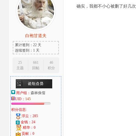
确实，我都不小心被删了好几次了
白袍甘道夫
累计签到：22 天
连续签到：1 天
25
661
46
主题
回帖
积分
用户组：
森林侏儒
UID：
145
积分信息:
浮云：285
金钱：24
精华：0
贡献：0