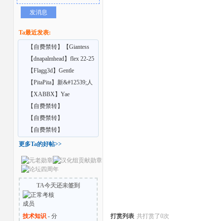
发消息
Ta最近发表:
【自费禁转】【Giantess
Shrinking Feet】A
【dnapalmhead】flex 22-25
【Flagg3d】Gentle
Giantess
【PitaPita】新&#12539;人
者
形化の首輪
【XABBX】Yae
Confidential training
【自费禁转】
【Nellielle2】 INCHES
【自费禁转】
FROM O
【Samrend】Bigger Better
【自费禁转】
Com
【Vrgiantess】Your school
更多Ta的好帖>>
cr
TA今天还未签到
技术知识
- 分
打赏列表
共打赏了0次