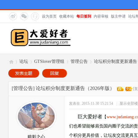
设为首页
收藏本站
每日签到
内容审核
版主申请
论坛
论坛
GTSlover管理组
管理公告
论坛积分制度更新通告（
巨
»
›
›
›
[管理公告]
论坛积分制度更新通告（2026年版）
[
发表在 2015-11-30 15:21:54
|
显示全部楼
巨大爱好者
【
www.judaniang.
们也希望能够肩负国内圈子交流的责
个积分更具价值，让坛友交流更具互
暗影之心