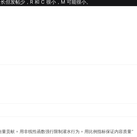
长但发帖少，R 和 C 很小，M 可能很小。
量贡献 + 用非线性函数强行限制灌水行为 + 用比例指标保证内容质量”