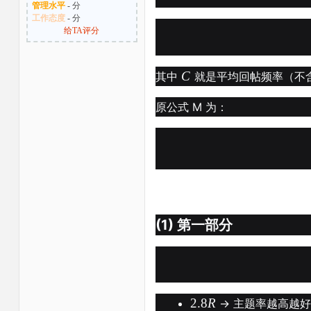
管理水平
- 分
工作态度
- 分
给TA评分
C
其中
就是平均回帖频率（不
原公式 M 为：
(1) 第一部分
2.8
R
→ 主题率越高越