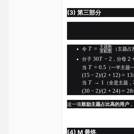
(3) 第三部分
主题数
T
=
令
（主题占
发帖数
30
T
−
2
2
分子
，分母
T
=
0.5
当
（一半主题
(
15
−
2
)
/
(
2
+
12
)
=
13
T
→
1
当
（全是主题，
(
30
−
2
)
/
(
2
+
24
)
=
28
这一项
鼓励主题占比高的用户
，
(4) M 最终