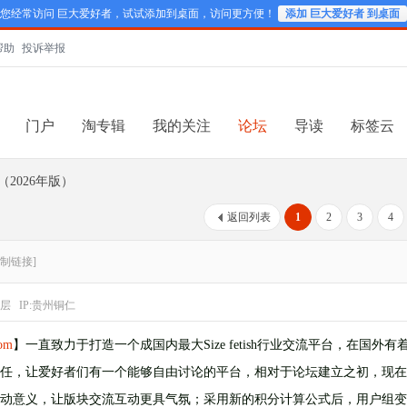
您经常访问 巨大爱好者，试试添加到桌面，访问更方便！
添加 巨大爱好者 到桌面
帮助
投诉举报
门户
淘专辑
我的关注
论坛
导读
标签云
2026年版）
返回列表
1
2
3
4
复制链接]
层
IP:贵州铜仁
com
】一直致力于打造一个成国内最大Size fetish行业交流平台，在国外有着
任，让爱好者们有一个能够自由讨论的平台，相对于论坛建立之初，现在
动意义，让版块交流互动更具气氛；采用新的积分计算公式后，用户组变