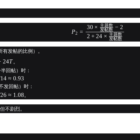
主题数
30
×
−
2
发帖数
P
=
2
主题数
2
+
24
×
发帖数
所有发帖的比例）。
+
24
T
。
一半回帖）时：
/14
≈
0.93
不发回帖）时：
/26
≈
1.08
。
但不剧烈。