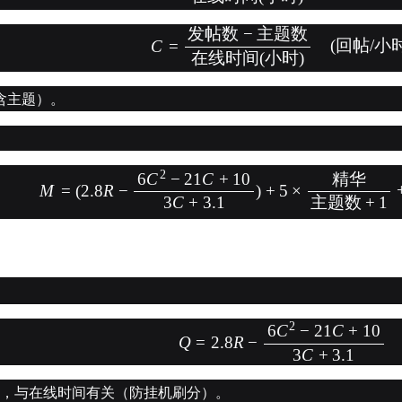
发帖数
−
主题数
C
=
(
回帖
/
小
在线时间
(
小时
)
含主题）。
2
6
C
−
21
C
+
10
精华
M
=
(
2.8
R
−
)
+
5
×
3
C
+
3.1
主题数
+
1
2
6
C
−
21
C
+
10
Q
=
2.8
R
−
3
C
+
3.1
好，与在线时间有关（防挂机刷分）。