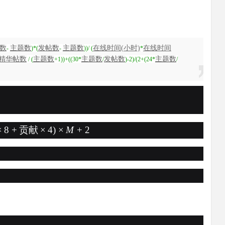
数
主题数
发帖数
主题数
在线时间(小时)
在线时间
-
)*(
-
))/ (
*
精华帖数
主题数
主题数
发帖数
主题数
/ (
+1))+((30*
/
)-2)/(2+(24*
/
×
8
+
贡献
×
4
)
×
M
+
2