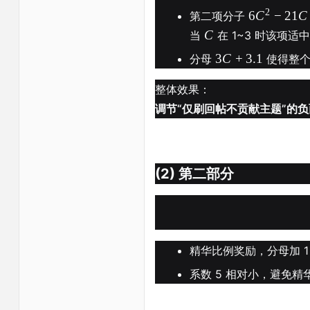
2
6
C
−
21
C
第二项分子
C
当
在 1~3 时该项适
3
C
+
3.1
分母
使得整
整体效果：
调节“仅刷回帖不贡献主题”的
(2) 第二部分
精华比例奖励，分母加 1
系数 5 相对小，避免