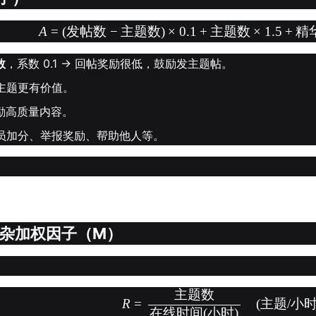
A
=
(
发帖数
−
主题数
)
×
0.1
+
主题数
×
1.5
+
精
数
，系数 0.1 → 回帖奖励很低，鼓励发主题帖。
发新主题更有价值。
励高质量内容。
员加分、举报奖励、帮助他人等。
复杂加权因子（M）
主题数
R
=
(
主题
/
小
在线时间
(
小时
)