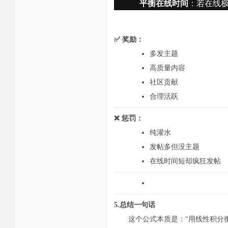
平衡在线时间
：若在线极
✅ 奖励：
多发主题
高质量内容
社区贡献
合理活跃
❌ 惩罚：
纯灌水
发帖多但没主题
在线时间短却疯狂发帖
5.总结一句话
这个公式本质是：“用线性积分衡