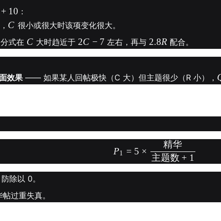
+
10
：
C
中，
很小或很大时该项变化很大。
C
2
C
−
7
2.8
R
个分式在
大时趋近于
左右，再与
配合。
负面效果
—— 如果某人回帖极快（C 大）但主题很少（R 小），
精华
P
=
5
×
1
主题数
+
1
 防除以 0。
精华帖过重失真。