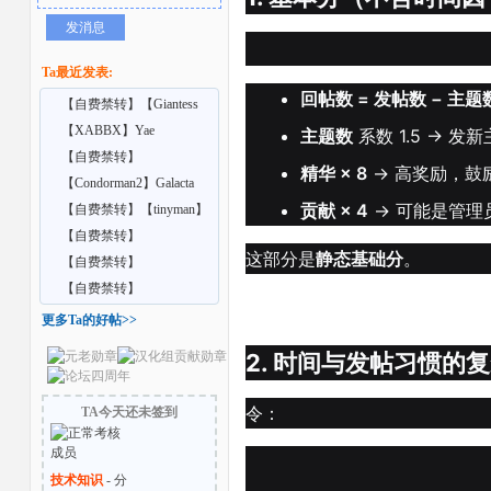
发消息
Ta最近发表:
回帖数 = 发帖数 − 主题
【自费禁转】【Giantess
Shrinking Feet】A
【XABBX】Yae
主题数
系数 1.5 → 
Confidential training
【自费禁转】
精华 × 8
→ 高奖励，鼓
【Vrgiantess】Your school
【Condorman2】Galacta
者
贡献 × 4
→ 可能是管理
cr
【自费禁转】【tinyman】
Ep9 extra – Lurk
【自费禁转】
这部分是
静态基础分
。
【Big69bIG69】Too Tall to
【自费禁转】
Ig
【Endlessrain0110】Goblin
【自费禁转】
Me
【AdultingX】Giantess Feet
更多Ta的好帖>>
C
2. 时间与发帖习惯的
令：
TA今天还未签到
技术知识
- 分