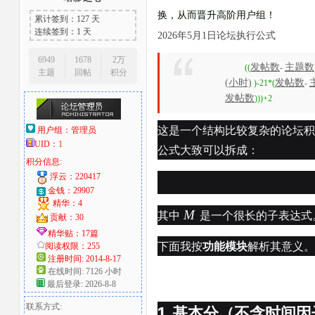
换，从而晋升高阶用户组！
累计签到：127 天
大
连续签到：1 天
2026年5月1日论坛执行公式
6949
1678
2万
发帖数
主题数
((
-
主题
回帖
积分
(小时)
发帖数
)-21*(
-
发帖数
)))+2
这是一个结构比较复杂的论坛积
用户组：
管理员
UID：
1
公式大致可以拆成：
积分信息:
爱
浮云：220417
金钱：29907
精华：4
M
其中
是一个很长的子表达式
贡献：30
精华贴：17篇
下面我按
功能模块
解析其意义。
阅读权限：255
注册时间: 2014-8-17
在线时间: 7126 小时
最后登录: 2026-8-8
联系方式:
好
1. 基本分（不含时间