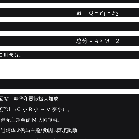
M
=
Q
+
P
+
P
1
2
总分
=
A
×
M
+
2
0 时负分。
 回帖，精华和贡献极大加成。
出（C 小 R 小 → M 变小）。
但无主题会被 M 大幅削减。
通过精华比例与主题/发帖比两项奖励。