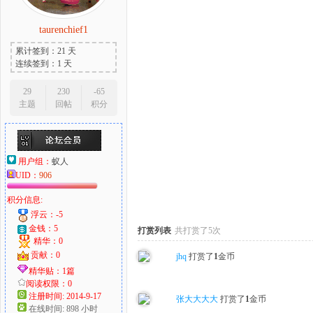
taurenchief1
累计签到：21 天
大
连续签到：1 天
29
230
-65
主题
回帖
积分
用户组：
蚁人
UID：
906
积分信息:
爱
浮云：-5
金钱：5
打赏列表
共打赏了5次
精华：0
贡献：0
jhq
打赏了
1
金币
精华贴：1篇
阅读权限：0
注册时间: 2014-9-17
张大大大大
打赏了
1
金币
在线时间: 898 小时