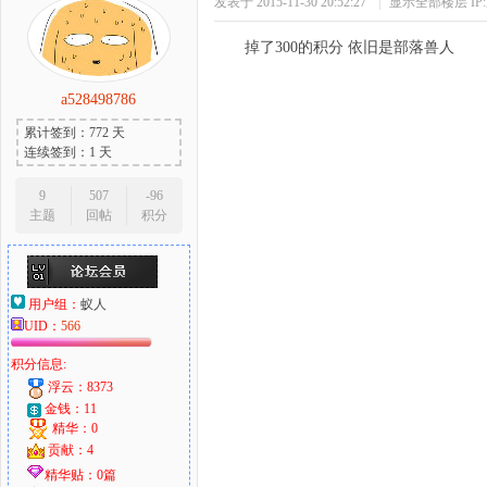
发表于 2015-11-30 20:52:27
|
显示全部楼层
I
掉了300的积分 依旧是部落兽人
a528498786
累计签到：772 天
连续签到：1 天
9
507
-96
主题
回帖
积分
用户组：
蚁人
UID：
566
积分信息:
浮云：8373
金钱：11
精华：0
贡献：4
精华贴：0篇