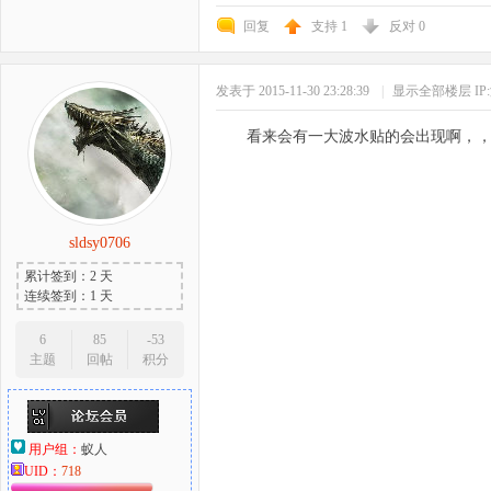
回复
支持
1
反对
0
发表于 2015-11-30 23:28:39
|
显示全部楼层
I
看来会有一大波水贴的会出现啊，
sldsy0706
累计签到：2 天
连续签到：1 天
6
85
-53
主题
回帖
积分
用户组：
蚁人
UID：
718