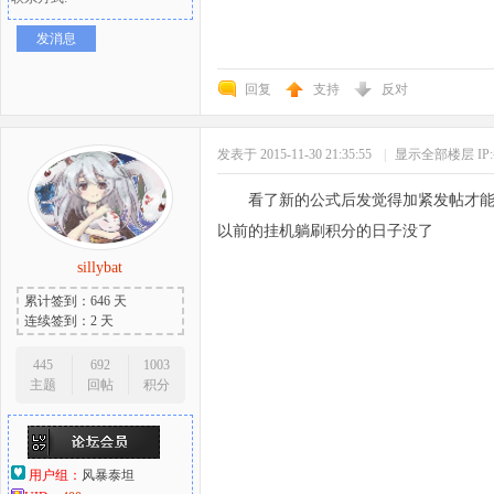
发消息
回复
支持
反对
发表于 2015-11-30 21:35:55
|
显示全部楼层
I
看了新的公式后发觉得加紧发帖才
以前的挂机躺刷积分的日子没了
sillybat
累计签到：646 天
连续签到：2 天
445
692
1003
主题
回帖
积分
用户组：
风暴泰坦