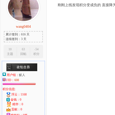
刚刚上线发现积分变成负的 直接降
wang0404
累计签到：616 天
连续签到：3 天
10
63
-54
主题
回帖
积分
用户组：
蚁人
UID：
608
积分信息:
浮云：1168
金钱：0
精华：0
贡献：0