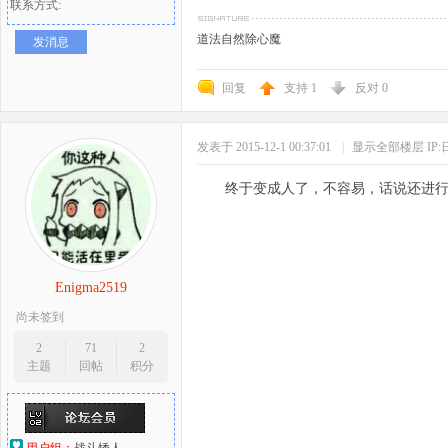
联系方式:
道法自然除心魔
发消息
回复
支持
1
反对
0
发表于 2015-12-1 00:37:01
|
显示全部楼层
IP
终于变成人了，不容易，话说还进
Enigma2519
尚未签到
2
71
2
主题
回帖
积分