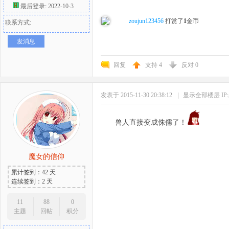
最后登录: 2022-10-3
好
zoujun123456
打赏了
1
金币
联系方式:
发消息
回复
支持
4
反对
0
发表于 2015-11-30 20:38:12
|
显示全部楼层
I
兽人直接变成侏儒了！
者
魔女的信仰
累计签到：42 天
连续签到：2 天
11
88
0
主题
回帖
积分