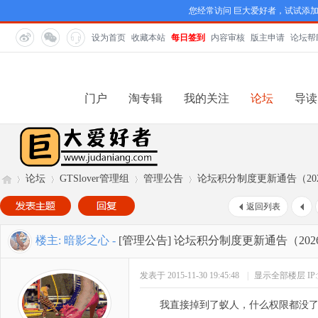
您经常访问 巨大爱好者，试试添
设为首页
收藏本站
每日签到
内容审核
版主申请
论坛帮
门户
淘专辑
我的关注
论坛
导读
论坛
GTSlover管理组
管理公告
论坛积分制度更新通告（20
返回列表
巨
»
›
›
›
楼主:
暗影之心
-
[管理公告]
论坛积分制度更新通告（202
发表于 2015-11-30 19:45:48
|
显示全部楼层
I
我直接掉到了蚁人，什么权限都没