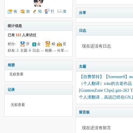
收
加
给
打
发
分享
听TA
为好友
我留言
个招呼
送消息
统计信息
日志
已有
113
人来访过
积分:
浮
金
精
贡
现在还没有日志
-53
钱:
5
云:
献:
--
华:
--
好友:
2
主题:
6
日志:
--
相册:
--
分享:
--
25950
相册
主题
无权查看
【自费禁转】【Sorenzer0】match
（个人翻译）toke的古老
记录
[GiantessZone Clips] gzn-26
个人渣翻译，虽说已经在GN
无权查看
留言板
现在还没有留言