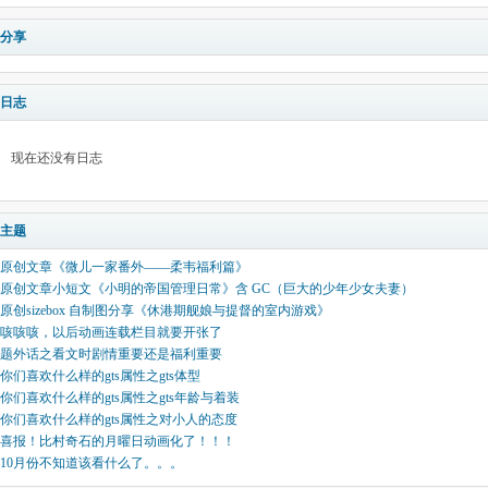
分享
日志
现在还没有日志
主题
原创文章《微儿一家番外——柔韦福利篇》
原创文章小短文《小明的帝国管理日常》含 GC（巨大的少年少女夫妻）
原创sizebox 自制图分享《休港期舰娘与提督的室内游戏》
咳咳咳，以后动画连载栏目就要开张了
题外话之看文时剧情重要还是福利重要
你们喜欢什么样的gts属性之gts体型
你们喜欢什么样的gts属性之gts年龄与着装
你们喜欢什么样的gts属性之对小人的态度
喜报！比村奇石的月曜日动画化了！！！
10月份不知道该看什么了。。。