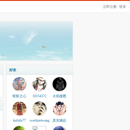
立即注册
登录
好友
暗影之心
10154372
火焰復甦
kufufu77
woshizeiwang
其实难赴