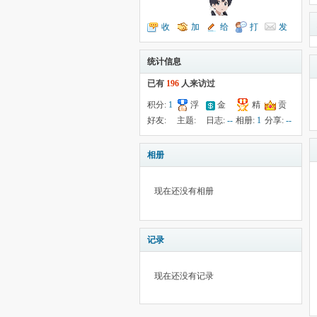
收
加
给
打
发
听TA
为好友
我留言
个招呼
送消息
统计信息
已有
196
人来访过
积分:
1
浮
金
精
贡
钱:
8
云:
--
献:
--
华:
--
好友:
主题:
日志:
--
相册:
1
分享:
--
13
37
相册
现在还没有相册
记录
现在还没有记录