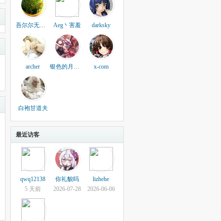
吾尔尔无意流式事
Aeg丶害羞
darksky
archer
银色的月时计
x-com
白袍甘道夫
最近访客
qwq12138
你礼貌吗
lizhehe
5 天前
2026-07-28
2026-06-06