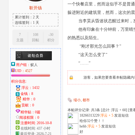
一个快餐店里，然而这似乎不是普通
靳开炀
大
躲进附近的建筑里，然而，这次的震
累计签到：2 天
当李昊从昏迷状态醒过来时，发
连续签到：1 天
他有印象在十分钟前，万里晴
7
108
-30
的熟悉以及陌生。
主题
回帖
积分
“刚才那光怎么回事？”
“这天怎么变了”
“……”
用户组：
蚁人
UID：
4527
爱
游客，如果您要查看本帖隐藏内
积分信息:
浮云：1432
金钱：8
精华：0
缩小
,
都市
贡献：0
本帖评分记录: 共3条 [总计: 浮云 + 60] [
查
精华贴：0篇
18266313229
浮云 + 5
发送短信
阅读权限：0
给你32个赞！！
注册时间: 2016-10-8
hehb
浮云 + 5
发送短信
在线时间: 437 小时
好
好
最后登录: 2026-7-21