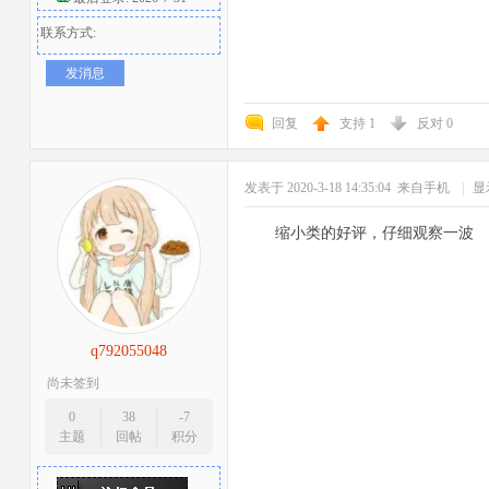
联系方式:
发消息
回复
支持
1
反对
0
发表于 2020-3-18 14:35:04
来自手机
|
显
缩小类的好评，仔细观察一波
q792055048
尚未签到
0
38
-7
主题
回帖
积分