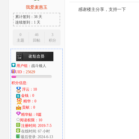
我爱麦惠玉
感谢楼主分享，支持一下
累计签到：38 天
连续签到：1 天
0
46
3
主题
回帖
积分
用户组：
战斗矮人
UID：
25629
积分信息:
浮云：10
金钱：0
精华：0
贡献：0
精华贴：0篇
阅读权限：10
注册时间: 2019-7-5
在线时间: 67 小时
最后登录: 2024-6-13