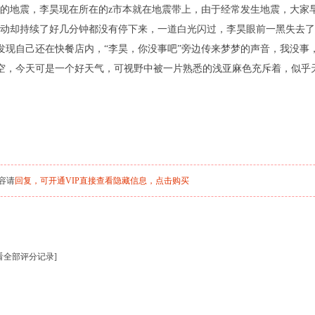
的地震，李昊现在所在的z市本就在地震带上，由于经常发生地震，大家
动却持续了好几分钟都没有停下来，一道白光闪过，李昊眼前一黑失去了
现自己还在快餐店内，“李昊，你没事吧”旁边传来梦梦的声音，我没事
空，今天可是一个好天气，可视野中被一片熟悉的浅亚麻色充斥着，似乎
容请
回复，可开通VIP直接查看隐藏信息，
点击购买
看全部评分记录
]