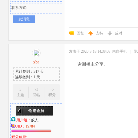
联系方式:
发消息
回复
支持
反对
发表于 2020-3-18 14:38:08
来自手机
|
显
xbr
谢谢楼主分享。
累计签到：317 天
连续签到：1 天
5
73
-5
主题
回帖
积分
用户组：
蚁人
UID：
19784
积分信息: