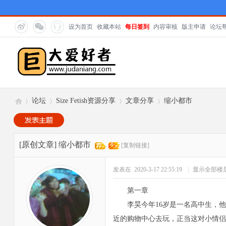
设为首页
收藏本站
每日签到
内容审核
版主申请
论坛
论坛
Size Fetish资源分享
文章分享
缩小都市
巨
»
›
›
›
[原创文章]
缩小都市
[复制链接]
发表在 2020-3-17 22:55:19
|
显示全部楼
第一章
李昊今年
16岁是一名高中生，
近的购物中心去玩，正当这对小情侣