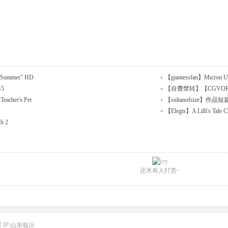
"Summer" HD
【giantessfan】Micron U
-5
【自费禁转】【CGVORE】My 
acher's Pet
【sultanofsize】作
【Elegts】A Lilli's Tale C
b 2
还木有人打赏~
层
IP:山东临沂