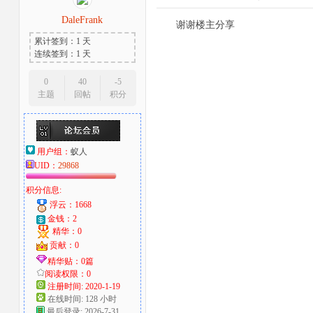
DaleFrank
谢谢楼主分享
累计签到：1 天
连续签到：1 天
0
40
-5
主题
回帖
积分
用户组：
蚁人
UID：
29868
积分信息:
浮云：1668
金钱：2
精华：0
贡献：0
精华贴：0篇
阅读权限：0
注册时间: 2020-1-19
在线时间: 128 小时
最后登录: 2026-7-31