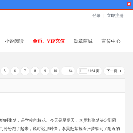
登录
|
立即注册
小说阅读
金币、VIP充值
勋章商城
宣传中心
5
6
7
8
9
10
... 164
/ 164 页
下一页
。她叫张梦，是学校的校花。今天是星期天，李昊和张梦决定到附
人们纷纷跑了起来，说时迟那时快，李昊赶紧拉着张梦躲到了附近的