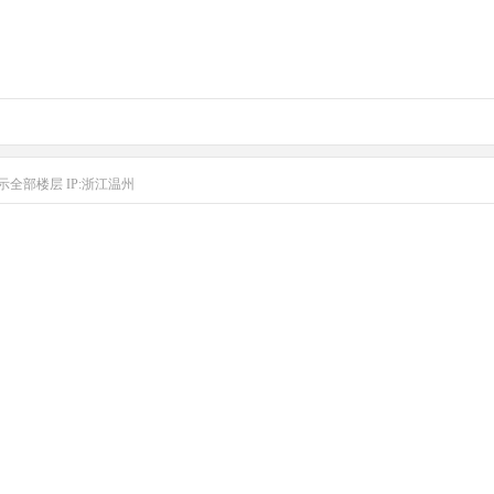
示全部楼层
IP:浙江温州