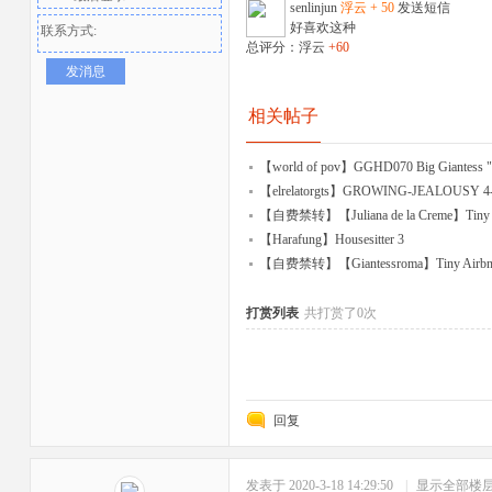
senlinjun
浮云 + 50
发送短信
好喜欢这种
联系方式:
总评分：浮云
+60
发消息
相关帖子
【world of pov】GGHD070 Big Giantess 
【elrelatorgts】GROWING-JEALOUSY 4
者
【自费禁转】【Juliana de la Creme】Tiny Te
【Harafung】Housesitter 3
【自费禁转】【Giantessroma】Tiny Airbn
打赏列表
共打赏了0次
回复
发表于 2020-3-18 14:29:50
|
显示全部楼