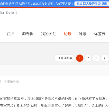
您经常访问 巨大爱好者，试试添加到桌面，访问更方便！
添加 巨大爱好者 到桌面
帮助
投诉举报
门户
淘专辑
我的关注
论坛
导读
标签云
返回列表
1
2
3
4
层
IP:安徽淮南
他的家庭还算富裕，加上1米8的身高和不俗的外表，他很快就有了女朋友
在室内步行街逛的起劲时，地面突然震动了起来，“地震了”，街上的行