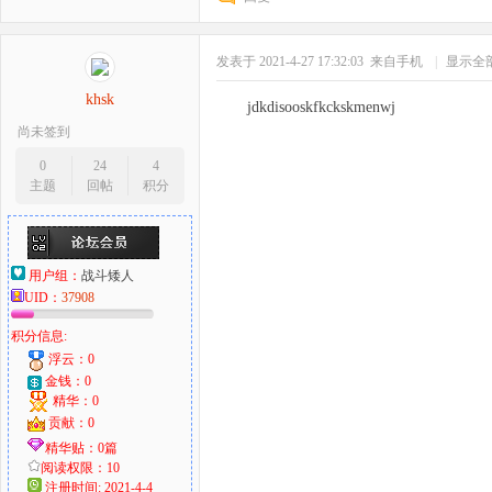
发表于 2021-4-27 17:32:03
来自手机
|
显示全
khsk
jdkdisooskfkckskmenwj
尚未签到
0
24
4
主题
回帖
积分
用户组：
战斗矮人
UID：
37908
积分信息:
浮云：0
金钱：0
精华：0
贡献：0
精华贴：0篇
阅读权限：10
注册时间: 2021-4-4