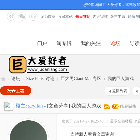
您经常访问 巨大爱好者，试试添
设为首页
收藏本站
每日签到
内容审核
版主申请
论坛帮
门户
淘专辑
我的关注
论坛
导读
论坛
Size Fetish讨论
巨大男Giant Man专区
我的巨人游戏
返回列表
巨
»
›
›
›
楼主:
geyifan
-
[文章分享]
我的巨人游戏
[复制链接]
发表于 2021-4-27 16:25:40
|
显示全部楼层
IP
支持新人看看文章谢谢