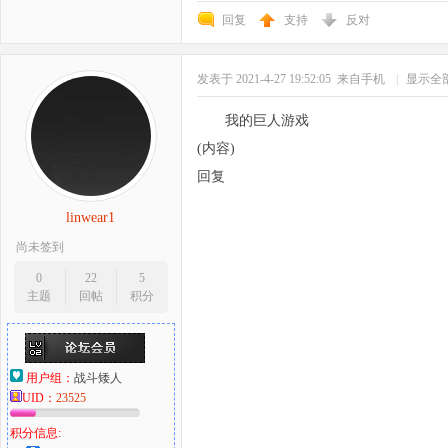
回复
支持
反对
发表于 2021-4-27 19:52:05
来自手机
|
显示全
我的巨人游戏
(内容)
回复
linwear1
尚未签到
0
22
5
主题
回帖
积分
用户组：
战斗矮人
UID：
23525
积分信息: