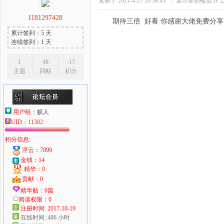
发表于 2021-4-27 20:38:43
|
显示全部楼层
IP
1181297428
期待三倍 好看 你感谢大佬免费分享
累计签到：5 天
连续签到：1 天
1
48
-17
主题
回帖
积分
用户组：
蚁人
UID：
11382
积分信息:
浮云：7899
金钱：14
精华：0
贡献：0
精华贴：0篇
阅读权限：0
注册时间: 2017-10-19
在线时间: 486 小时