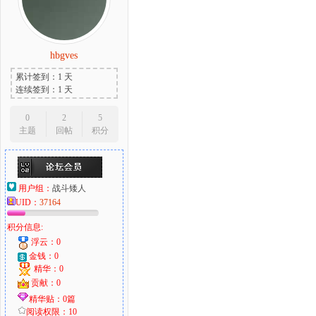
hbgves
大
累计签到：1 天
连续签到：1 天
0
2
5
主题
回帖
积分
用户组：
战斗矮人
UID：
37164
爱
积分信息:
浮云：0
金钱：0
精华：0
贡献：0
精华贴：0篇
阅读权限：10