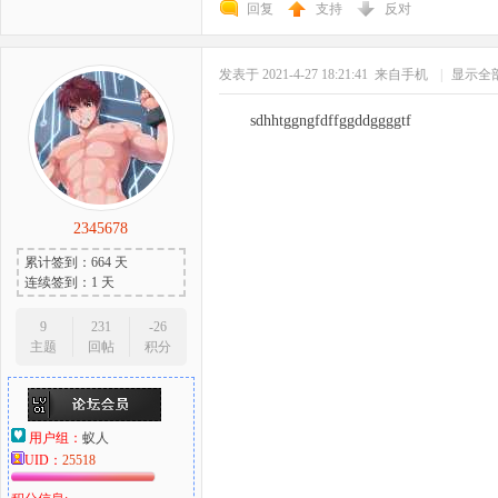
回复
支持
反对
发表于 2021-4-27 18:21:41
来自手机
|
显示全
sdhhtggngfdffggddggggtf
2345678
累计签到：664 天
连续签到：1 天
9
231
-26
主题
回帖
积分
用户组：
蚁人
UID：
25518