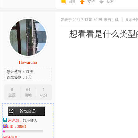
回复
支持
反对
发表于 2021-7-13 01:36:29
来自手机
|
显示全
想看看是什么类型
Howardho
累计签到：13 天
连续签到：1 天
0
64
1
主题
回帖
积分
用户组：
战斗矮人
UID：
28631
积分信息: