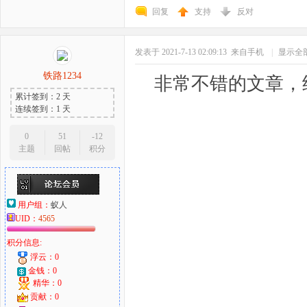
回复
支持
反对
发表于 2021-7-13 02:09:13
来自手机
|
显示全
铁路1234
非常不错的文章，
累计签到：2 天
连续签到：1 天
0
51
-12
主题
回帖
积分
用户组：
蚁人
UID：
4565
积分信息:
浮云：0
金钱：0
精华：0
贡献：0