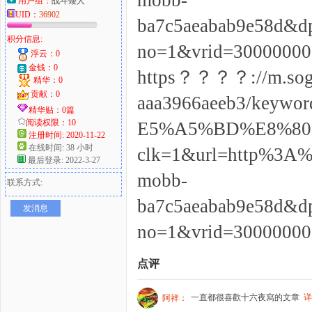
mobb-
用户组：
战斗矮人
UID：
36902
ba7c5aeabab9e58d&
积分信息:
no=1&vrid=30000
浮云：0
金钱：0
https？？？？://m.sogo
精华：0
贡献：0
aaa3966aeeb3/ke
精华贴：0篇
阅读权限：10
E5%A5%BD%E8%80%85
注册时间: 2020-11-22
在线时间: 38 小时
clk=1&url=http%3A
最后登录: 2022-3-27
mobb-
联系方式:
ba7c5aeabab9e58d&
发消息
no=1&vrid=30000
点评
一直都很喜歡十六夜寫的文章
详
阿祥：