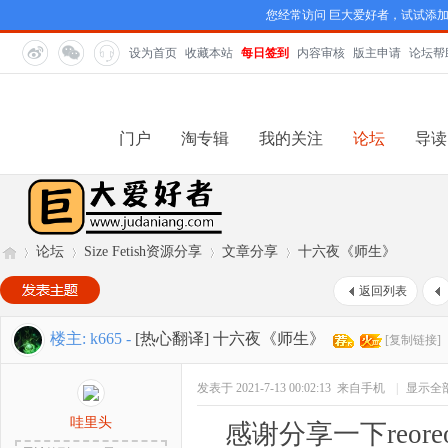
您经常访问 巨大爱好者，试试添
设为首页
收藏本站
每日签到
内容审核
版主申请
论坛帮
门户
淘专辑
我的关注
论坛
导读
论坛
Size Fetish资源分享
文章分享
十六夜《师生》
返回列表
巨
»
›
›
›
楼主:
k665
-
[热心翻译]
十六夜《师生》
[复制链接]
发表于 2021-7-13 00:02:13
来自手机
|
显示全
哇里头
感谢分享一下reoreore