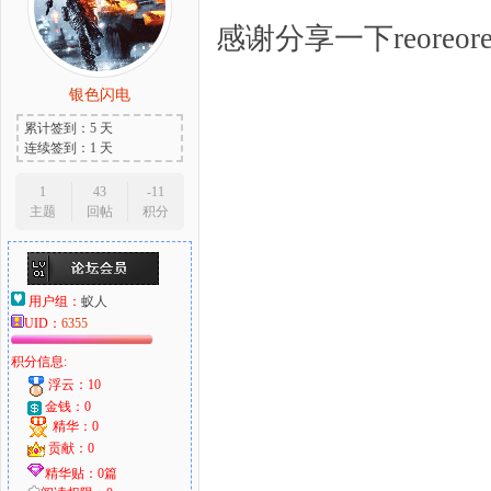
感谢分享一下reoreoreor
银色闪电
累计签到：5 天
连续签到：1 天
1
43
-11
主题
回帖
积分
用户组：
蚁人
UID：
6355
积分信息:
浮云：10
金钱：0
精华：0
贡献：0
精华贴：0篇