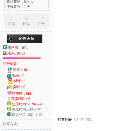
累计签到：667 天
连续签到：1 天
0
53
-7
主题
回帖
积分
大
用户组：
蚁人
UID：
30483
积分信息:
浮云：10
金钱：0
精华：0
爱
贡献：0
精华贴：0篇
阅读权限：0
注册时间: 2020-1-31
在线时间: 219 小时
最后登录: 2024-3-20
打赏列表
共打赏了0次
联系方式: