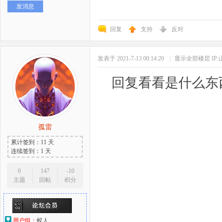
发消息
好
回复
支持
反对
发表于 2021-7-13 00:14:20
|
显示全部楼层
IP
回复看看是什么东
者
孤雷
累计签到：11 天
连续签到：1 天
0
147
-10
主题
回帖
积分
用户组：
蚁人