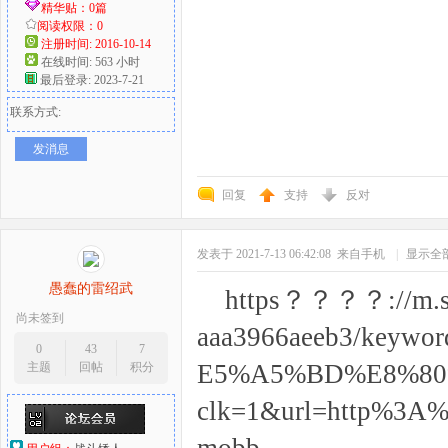
精华贴：0篇
阅读权限：0
注册时间: 2016-10-14
在线时间: 563 小时
最后登录: 2023-7-21
联系方式:
发消息
回复
支持
反对
发表于 2021-7-13 06:42:08
来自手机
|
显示全
愚蠢的雷绍武
https？？？？://m.so
尚未签到
aaa3966aeeb3/ke
0
43
7
E5%A5%BD%E8%80%85
主题
回帖
积分
clk=1&url=http%3A