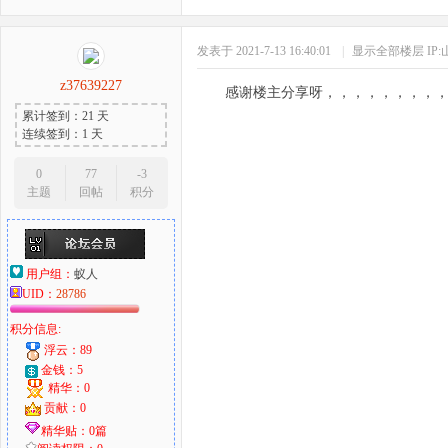
发表于 2021-7-13 16:40:01
|
显示全部楼层
IP
z37639227
感谢楼主分享呀，，，，，，，，
累计签到：21 天
连续签到：1 天
0
77
-3
主题
回帖
积分
用户组：
蚁人
UID：
28786
积分信息:
浮云：89
金钱：5
精华：0
贡献：0
精华贴：0篇