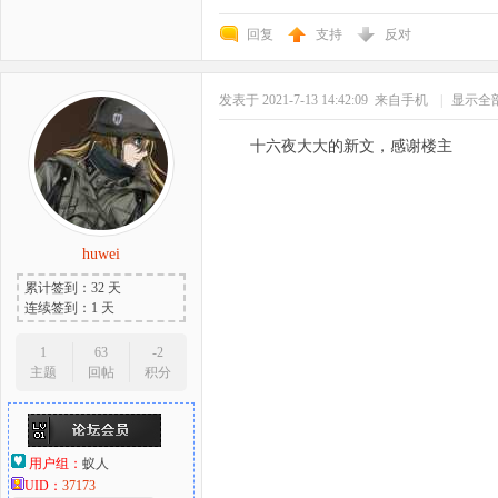
回复
支持
反对
好
发表于 2021-7-13 14:42:09
来自手机
|
显示全
十六夜大大的新文，感谢楼主
huwei
者
累计签到：32 天
连续签到：1 天
1
63
-2
主题
回帖
积分
用户组：
蚁人
UID：
37173