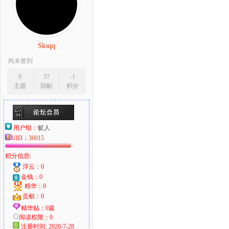
Sksqq
尚未签到
0
37
-1
主题
回帖
积分
用户组：
蚁人
UID：
36015
积分信息:
浮云：0
金钱：0
精华：0
贡献：0
精华贴：0篇
阅读权限：0
注册时间: 2020-7-28