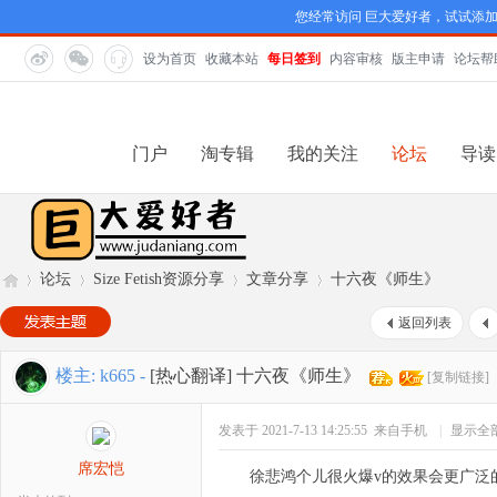
您经常访问 巨大爱好者，试试添
设为首页
收藏本站
每日签到
内容审核
版主申请
论坛帮
门户
淘专辑
我的关注
论坛
导读
论坛
Size Fetish资源分享
文章分享
十六夜《师生》
返回列表
巨
»
›
›
›
楼主:
k665
-
[热心翻译]
十六夜《师生》
[复制链接]
发表于 2021-7-13 14:25:55
来自手机
|
显示全
席宏恺
徐悲鸿个儿很火爆v的效果会更广泛