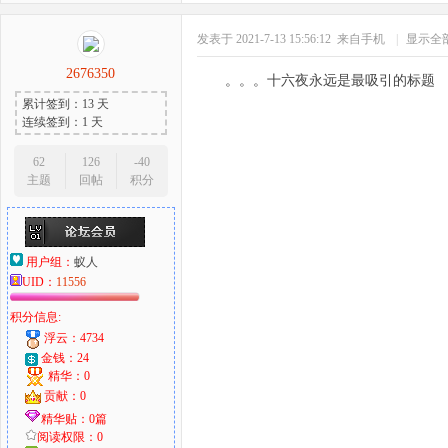
发表于 2021-7-13 15:56:12
来自手机
|
显示全
2676350
。。。十六夜永远是最吸引的标题
累计签到：13 天
连续签到：1 天
62
126
-40
主题
回帖
积分
用户组：
蚁人
UID：
11556
积分信息:
浮云：4734
金钱：24
精华：0
贡献：0
精华贴：0篇
阅读权限：0