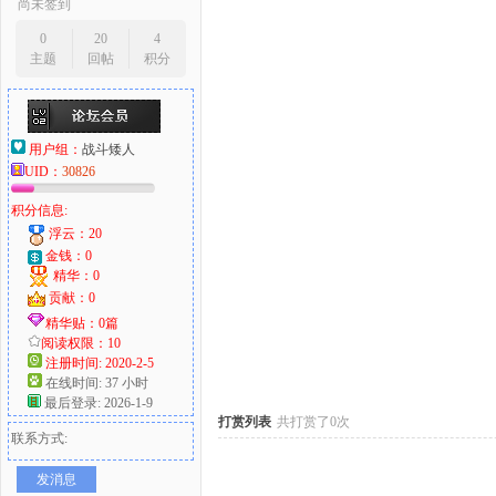
尚未签到
0
20
4
主题
回帖
积分
大
用户组：
战斗矮人
UID：
30826
积分信息:
浮云：20
金钱：0
精华：0
贡献：0
爱
精华贴：0篇
阅读权限：10
注册时间: 2020-2-5
在线时间: 37 小时
最后登录: 2026-1-9
打赏列表
共打赏了0次
联系方式:
发消息