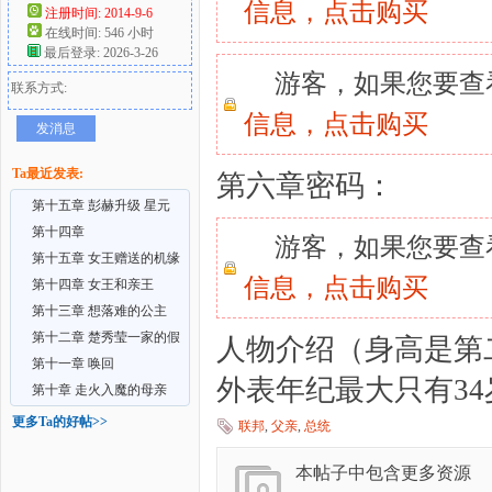
信息，
点击购买
注册时间: 2014-9-6
在线时间: 546 小时
好
最后登录: 2026-3-26
游客，如果您要查
联系方式:
信息，
点击购买
发消息
Ta最近发表:
第六章密码：
第十五章 彭赫升级 星元
卿和林若岚
第十四章
游客，如果您要查
第十五章 女王赠送的机缘
者
信息，
点击购买
第十四章 女王和亲王
第十三章 想落难的公主
第十二章 楚秀莹一家的假
人物介绍（身高是第
日
第十一章 唤回
外表年纪最大只有3
第十章 走火入魔的母亲
更多Ta的好帖>>
联邦
,
父亲
,
总统
本帖子中包含更多资源