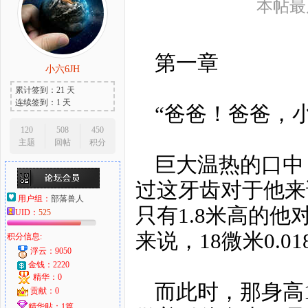
本帖最后由
第一章
小六6JH
累计签到：21 天
连续签到：1 天
“爸爸！爸爸，
120
508
450
主题
回帖
积分
巨大温热的口中
过这牙齿对于他来
用户组：
部落兽人
只有1.8米高的
UID：
525
来说，18微米0.0
积分信息:
浮云：9050
金钱：2220
精华：0
而此时，那身高
贡献：0
精华贴：1篇