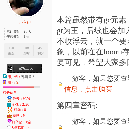
本篇虽然带有gc元
小六6JH
大
gt为王，后续也会加
累计签到：21 天
连续签到：1 天
不收浮云，就一个要
120
508
450
象，以前在在boor
主题
回帖
积分
复可见，希望大家多
用户组：
部落兽人
游客，如果您要查
UID：
525
爱
信息，
点击购买
积分信息:
浮云：9050
第四章密码:
金钱：2220
精华：0
贡献：0
游客，如果您要查
精华贴：1篇
阅读权限：40