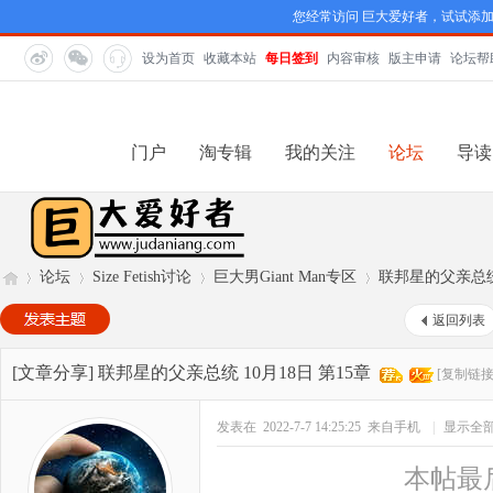
您经常访问 巨大爱好者，试试添
设为首页
收藏本站
每日签到
内容审核
版主申请
论坛帮
门户
淘专辑
我的关注
论坛
导读
论坛
Size Fetish讨论
巨大男Giant Man专区
联邦星的父亲总统 
返回列表
巨
»
›
›
›
[文章分享]
联邦星的父亲总统 10月18日 第15章
[复制链接
发表在 2022-7-7 14:25:25
来自手机
|
显示全
本帖最后由