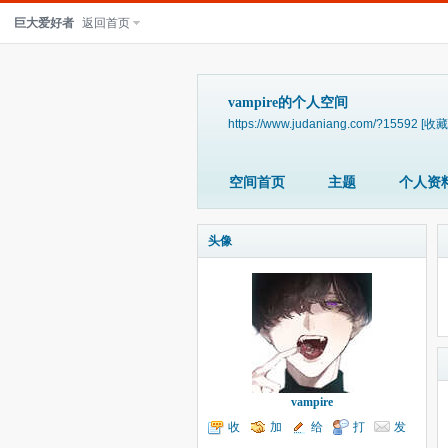
巨大爱好者
返回首页
vampire的个人空间
https://www.judaniang.com/?15592
[收藏
空间首页
主题
个人资
头像
vampire
收
加
给
打
发
听TA
为好友
我留言
个招呼
送消息