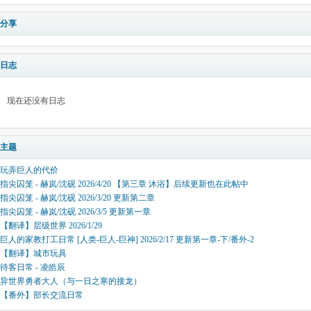
分享
日志
现在还没有日志
主题
玩弄巨人的代价
指尖囚笼 - 赫岚/沈砚 2026/4/20 【第三章 沐浴】后续更新也在此帖中
指尖囚笼 - 赫岚/沈砚 2026/3/20 更新第二章
指尖囚笼 - 赫岚/沈砚 2026/3/5 更新第一章
【翻译】层级世界 2026/1/29
巨人的家教打工日常 [人类-巨人-巨神] 2026/2/17 更新第一章-下/番外-2
【翻译】城市玩具
待客日常 - 凌皓辰
异世界勇者大人（与一日之寒的接龙）
【番外】部长交流日常