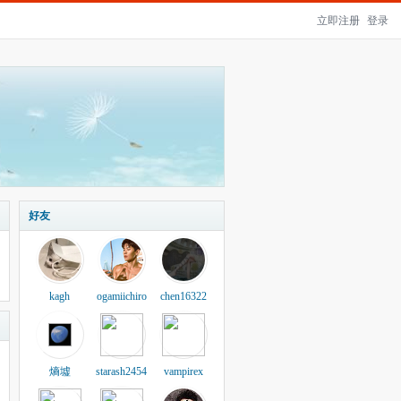
立即注册
登录
好友
kagh
ogamiichiro
chen16322
熵墟
starash2454
vampirex