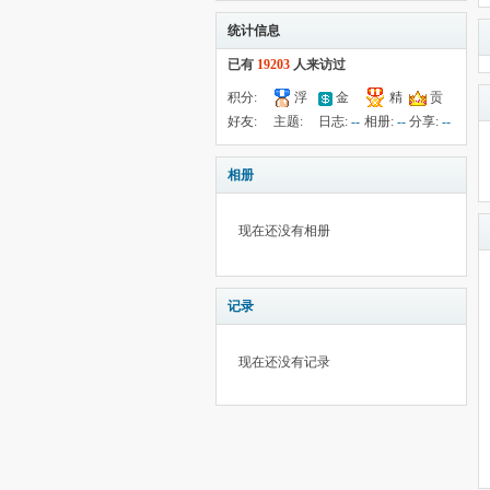
统计信息
已有
19203
人来访过
积分:
浮
金
精
贡
-91
钱:
202
云:
献:
--
华:
--
好友:
主题:
日志:
--
相册:
--
分享:
--
22107
10
39
相册
现在还没有相册
记录
现在还没有记录