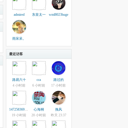
admired
东皇太一
wml8023huge
雨呆呆。
最近访客
路易六十
cca
路过的
4 小时前
6 小时前
17 小时前
147258369963
心海桐
挽风
19 小时前
20 小时前
昨天 23:37