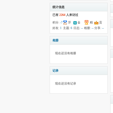
统计信息
已有
2264
人来访过
积分:
-7
浮
金
精
贡
钱:
22
云:
献:
--
华:
--
好友:
1
主题:
6
日志:
--
相册:
--
分享:
--
16609
相册
现在还没有相册
记录
现在还没有记录