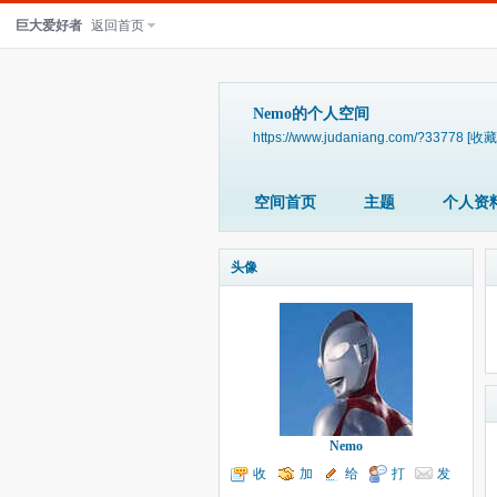
巨大爱好者
返回首页
Nemo的个人空间
https://www.judaniang.com/?33778
[收藏
空间首页
主题
个人资
头像
Nemo
收
加
给
打
发
听TA
为好友
我留言
个招呼
送消息