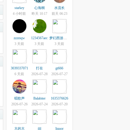
starkey
心海桐
水流长
4 小时前
昨天 10:17
前天 06:23
zzzmqw
1234567aec
梦幻西游小白
3 天前
3 天前
3 天前
3039337071
打在
gt666
6 天前
2026-07-28
2026-07-27
唱歌声
Balabiter
1635376626
2026-07-26
2026-07-24
2026-07-20
大的大
ilil
liquor