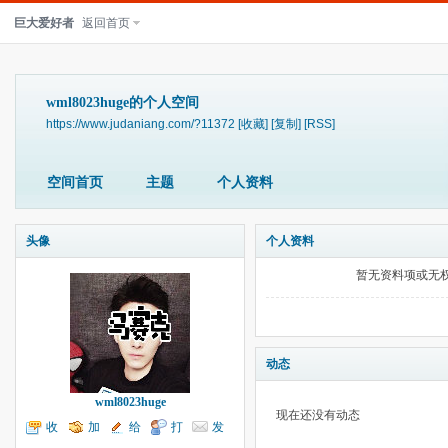
巨大爱好者
返回首页
wml8023huge的个人空间
https://www.judaniang.com/?11372
[收藏]
[复制]
[RSS]
空间首页
主题
个人资料
头像
个人资料
暂无资料项或无
动态
wml8023huge
现在还没有动态
收
加
给
打
发
听TA
为好友
我留言
个招呼
送消息