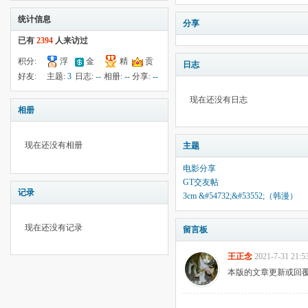
统计信息
分享
已有
2394
人来访过
积分:
浮
金
精
贡
日志
33
钱:
云:
献:
--
华:
--
好友:
主题:
3
日志:
--
相册:
--
分享:
--
1321
2339
35
现在还没有日志
相册
现在还没有相册
主题
电影分享
GT交友帖
记录
3cm &#54732;&#53552;（韩漫）
现在还没有记录
留言板
王正念
2021-7-31 21:5
本版的文章更新或回