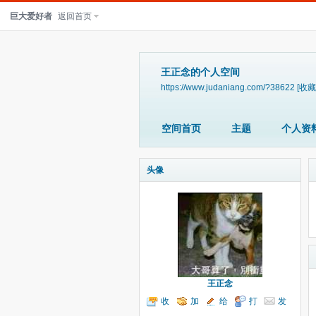
巨大爱好者
返回首页
王正念的个人空间
https://www.judaniang.com/?38622
[收藏
空间首页
主题
个人资
头像
王正念
收
加
给
打
发
听TA
为好友
我留言
个招呼
送消息