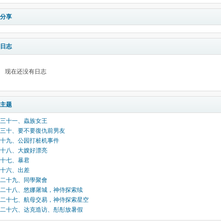
分享
日志
现在还没有日志
主题
三十一、蟲族女王
三十、要不要復仇前男友
十九、公园打桩机事件
十八、大嫂好漂亮
十七、暴君
十六、出差
二十九、同學聚會
二十八、悠娜屠城，神侍探索续
二十七、航母交易，神侍探索星空
二十六、达克造访、彤彤放暑假