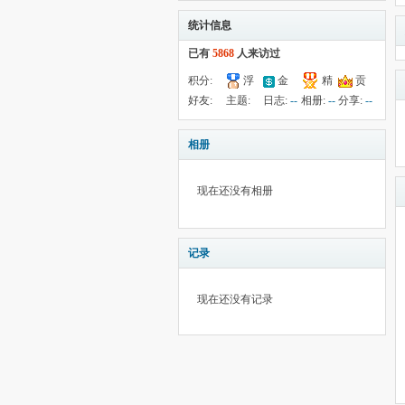
统计信息
已有
5868
人来访过
积分:
浮
金
精
贡
712
钱:
云:
献:
--
华:
1
好友:
主题:
日志:
--
相册:
--
分享:
--
7052
45033
14
139
相册
现在还没有相册
记录
现在还没有记录