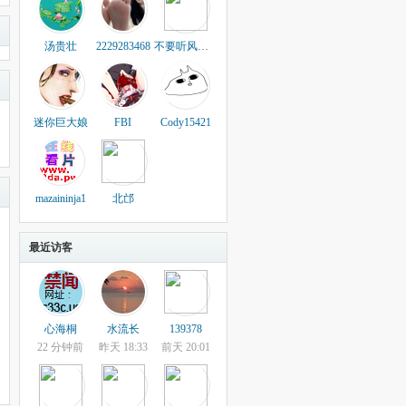
汤贵壮
2229283468
不要听风就是雨
迷你巨大娘
FBI
Cody15421
mazaininja1
北邙
最近访客
心海桐
水流长
139378
22 分钟前
昨天 18:33
前天 20:01