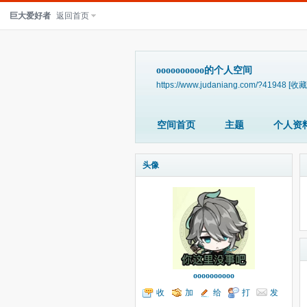
巨大爱好者
返回首页
oooooooooo的个人空间
https://www.judaniang.com/?41948
[收藏
空间首页
主题
个人资
头像
oooooooooo
收
加
给
打
发
听TA
为好友
我留言
个招呼
送消息