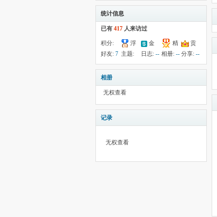
统计信息
已有
417
人来访过
积分:
浮
金
精
贡
72
钱:
24
云:
献:
--
华:
--
好友:
7
主题:
日志:
--
相册:
--
分享:
--
2563
20
相册
无权查看
记录
无权查看