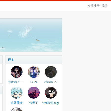
立即注册
登录
好友
卡密哒！！！！
15324
chen16322
雏罂粟港
传天下
wml8023huge