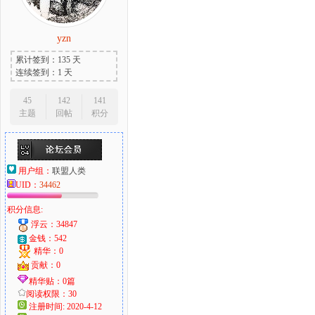
yzn
累计签到：135 天
连续签到：1 天
45
142
141
主题
回帖
积分
用户组：
联盟人类
UID：
34462
积分信息:
浮云：34847
金钱：542
精华：0
贡献：0
精华贴：0篇
阅读权限：30
注册时间: 2020-4-12