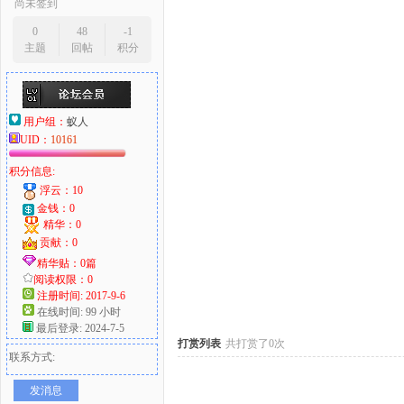
尚未签到
0
48
-1
主题
回帖
积分
大
用户组：
蚁人
UID：
10161
积分信息:
浮云：10
金钱：0
精华：0
贡献：0
爱
精华贴：0篇
阅读权限：0
注册时间: 2017-9-6
在线时间: 99 小时
最后登录: 2024-7-5
打赏列表
共打赏了0次
联系方式:
发消息