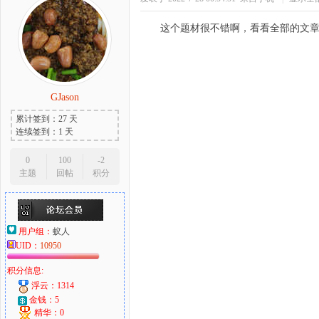
这个题材很不错啊，看看全部的文
GJason
累计签到：27 天
连续签到：1 天
0
100
-2
主题
回帖
积分
用户组：
蚁人
UID：
10950
积分信息:
浮云：1314
金钱：5
精华：0