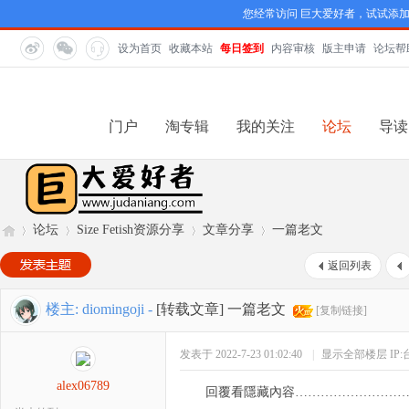
您经常访问 巨大爱好者，试试添
设为首页
收藏本站
每日签到
内容审核
版主申请
论坛帮
门户
淘专辑
我的关注
论坛
导读
论坛
Size Fetish资源分享
文章分享
一篇老文
返回列表
巨
»
›
›
›
楼主:
diomingoji
-
[转载文章]
一篇老文
[复制链接]
发表于 2022-7-23 01:02:40
|
显示全部楼层
IP
alex06789
回覆看隱藏內容……………………