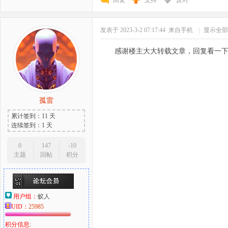
回复
支持
反对
发表于 2023-3-2 07:17:44
来自手机
|
显示全部
感谢楼主大大转载文章，回复看一
孤雷
累计签到：11 天
连续签到：1 天
0
147
-10
主题
回帖
积分
用户组：
蚁人
UID：
25985
积分信息: