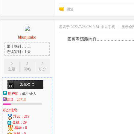
回复
好
发表于 2022-7-26 02:10:54
来自手机
|
显示全
bhunjimko
回覆看隱藏內容……………………
累计签到：5 天
连续签到：1 天
0
5
5
主题
回帖
积分
者
用户组：
战斗矮人
UID：
25713
积分信息:
浮云：219
金钱：29
精华：0
贡献：0