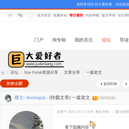
您经常访问 巨大爱好者，试试添
设为首页
收藏本站
每日签到
内容审核
版主申请
论坛帮
门户
淘专辑
我的关注
论坛
导读
论坛
Size Fetish资源分享
文章分享
一篇老文
返回列表
巨
»
›
›
›
楼主:
diomingoji
-
[转载文章]
一篇老文
[复制链接]
发表于 2023-3-6 17:34:44
来自手机
|
显示全部
看下隐藏内容