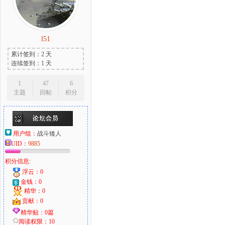
l51
大
累计签到：2 天
连续签到：1 天
1
47
6
主题
回帖
积分
用户组：
战斗矮人
UID：
9885
爱
积分信息:
浮云：0
金钱：0
精华：0
贡献：0
精华贴：0篇
阅读权限：10