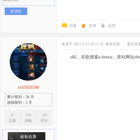
发消息
回复
支持
反对
发表于 2023-3-17 00:21:10
来自手机
|
显示全
e站，谷歌搜索e-hentai，里站网址ehv
xrh5926590
累计签到：56 天
连续签到：1 天
0
116
-43
主题
回帖
积分