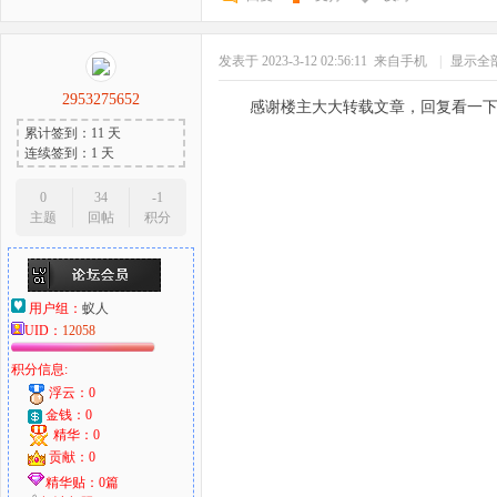
发表于 2023-3-12 02:56:11
来自手机
|
显示全
2953275652
感谢楼主大大转载文章，回复看一
累计签到：11 天
连续签到：1 天
0
34
-1
主题
回帖
积分
用户组：
蚁人
UID：
12058
积分信息:
浮云：0
金钱：0
精华：0
贡献：0
精华贴：0篇