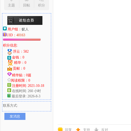
0
60
-12
主题
回帖
积分
用户组：
蚁人
UID：
40163
积分信息:
浮云：582
金钱：0
精华：0
贡献：0
精华贴：0篇
阅读权限：0
注册时间: 2021-10-18
在线时间: 260 小时
最后登录: 2026-8-3
联系方式:
发消息
回复
支持
反对