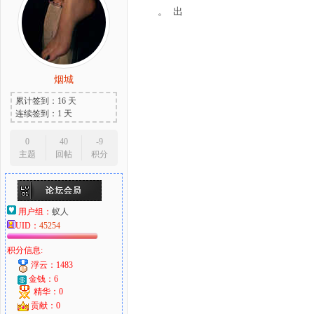
。 出
烟城
累计签到：16 天
连续签到：1 天
0
40
-9
主题
回帖
积分
用户组：
蚁人
UID：
45254
积分信息:
浮云：1483
金钱：6
精华：0
贡献：0