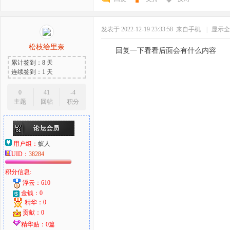
发表于 2022-12-19 23:33:58
来自手机
|
显示全
松枝绘里奈
回复一下看看后面会有什么内容
累计签到：8 天
连续签到：1 天
0
41
-4
主题
回帖
积分
用户组：
蚁人
UID：
38284
积分信息:
浮云：610
金钱：0
精华：0
贡献：0
精华贴：0篇