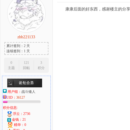
康康后面的好东西，感谢楼主的分
zhb221133
累计签到：2 天
连续签到：1 天
0
121
3
主题
回帖
积分
用户组：
战斗矮人
UID：
36127
积分信息:
浮云：2736
金钱：21
精华：0