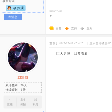
联系方式:
？
发消息
回复
支持
反对
发表于 2022-12-28 22:52:23
|
显示全部楼层
I
巨大男吗，回复看看
233345
累计签到：26 天
连续签到：1 天
4
516
19
主题
回帖
积分