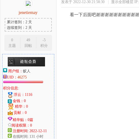
发表于 2022-12-30 21:58:30
|
显示全部楼层
I
jenetiemay
看一下后面吧谢谢谢谢谢谢谢谢谢
累计签到：2 天
连续签到：2 天
0
49
-5
主题
回帖
积分
用户组：
蚁人
UID：
46275
积分信息:
浮云：1116
金钱：0
精华：0
贡献：0
精华贴：0篇
阅读权限：0
注册时间: 2022-12-11
在线时间: 131 小时