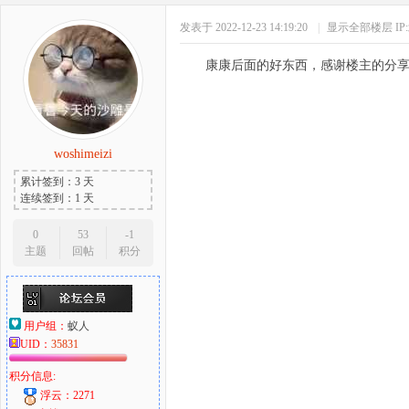
发表于 2022-12-23 14:19:20
|
显示全部楼层
I
康康后面的好东西，感谢楼主的分
woshimeizi
累计签到：3 天
连续签到：1 天
0
53
-1
主题
回帖
积分
用户组：
蚁人
UID：
35831
积分信息:
浮云：2271