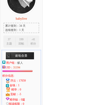
babylive
大
累计签到：34 天
连续签到：1 天
37
199
-41
主题
回帖
积分
用户组：
蚁人
爱
UID：
31194
积分信息:
浮云：17059
金钱：1
精华：0
贡献：-5
精华贴：0篇
阅读权限：0