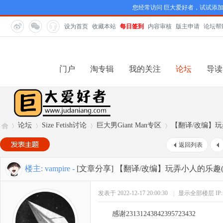
您经常访问 巨大爱好者，试试添
设为首页
收藏本站
每日签到
内容审核
版主申请
论坛帮
门户
淘专辑
我的关注
论坛
导读
论坛
Size Fetish讨论
巨大男Giant Man专区
【翻译/改编】玩弄小人
返回列表
巨
»
›
›
›
楼主:
vampire
-
[文章分享]
【翻译/改编】玩弄小人的乐趣(11.1
发表于 2022-12-17 20:00:30
|
显示全部楼层
I
感谢23131243842395723432