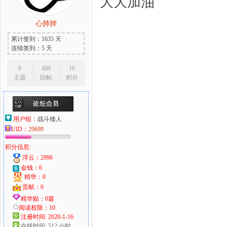
大大加油
心肺肺
累计签到：1635 天
连续签到：5 天
0
489
10
主题
回帖
积分
用户组：
战斗矮人
UID：
29699
积分信息:
浮云：2996
金钱：6
精华：0
贡献：0
精华贴：0篇
阅读权限：10
注册时间: 2020-1-16
在线时间: 512 小时