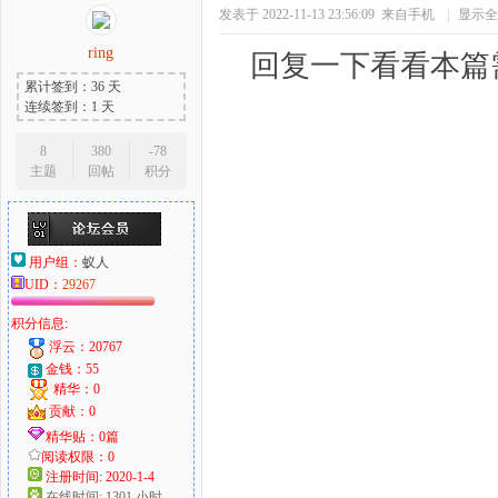
发表于 2022-11-13 23:56:09
来自手机
|
显示全
ring
回复一下看看本篇
累计签到：36 天
连续签到：1 天
8
380
-78
主题
回帖
积分
用户组：
蚁人
UID：
29267
积分信息:
浮云：20767
金钱：55
精华：0
贡献：0
精华贴：0篇
阅读权限：0
注册时间: 2020-1-4
在线时间: 1301 小时