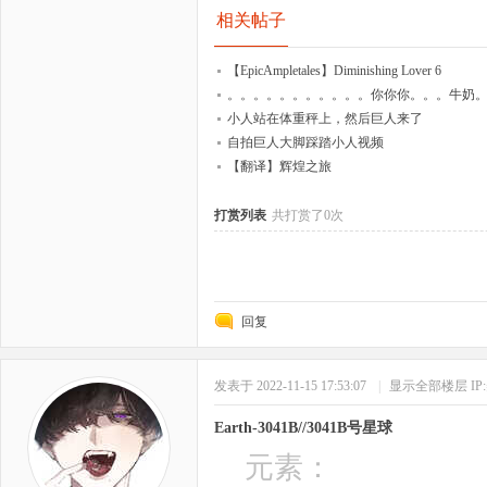
相关帖子
【EpicAmpletales】Diminishing Lover 6
。。。。。。。。。。。你你你。。。牛奶
小人站在体重秤上，然后巨人来了
自拍巨人大脚踩踏小人视频
【翻译】辉煌之旅
打赏列表
共打赏了0次
回复
发表于 2022-11-15 17:53:07
|
显示全部楼层
I
Earth-3041B//3041B号星球
元素：