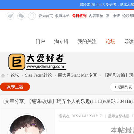
您经常访问 巨大爱好者，试试添
设为首页
收藏本站
每日签到
内容审核
版主申请
论坛帮
门户
淘专辑
我的关注
论坛
导读
论坛
Size Fetish讨论
巨大男Giant Man专区
【翻译/改编】玩弄小人
返回列表
巨
»
›
›
›
[文章分享]
【翻译/改编】玩弄小人的乐趣(11.13)//星球-3041B(1
发表在 2022-11-13 23:15:17
|
显示全部楼层
本帖最后由