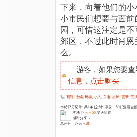
下来，向着他们的小
小市民们想要与面前
园，可惜这注定是不
郊区，不过此时肖恩
么。
游客，如果您要查
信息，
点击购买
翻译
,
改编
,
玩弄
,
小人
,
乐趣
,
星球
,
更新
,
完
本帖评分记录: 共1条 [总计: 浮云 + 50] [
查看全
雾地
浮云 + 50
发送短信
感谢分享～
总评分：浮云
+50