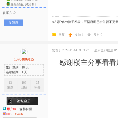
最后登录: 2026-8-7
联系方式:
AA恋的beta孩子发表，巨型府邸已合并暂不
发消息
回复
支持
1
反对
0
发表于 2022-11-14 09:03:27
|
显示全部楼层
I
13704809115
感谢楼主分享看看
累计签到：10 天
连续签到：1 天
13
196
25
主题
回帖
积分
用户组：
森林侏儒
UID：
15966