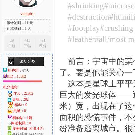
#shrinking#microsc
vampire
#destruction#humil
累计签到：11 天
#footplay#crushing
连续签到：1 天
#leather#all/most m
39
413
-91
主题
回帖
积分
前言：宇宙中的某
了。要是他能关心一
用户组：
蚁人
UID：
15592
这本是星球上平平
积分信息:
巨大的发光球体——近乎
浮云：22052
金钱：202
米）宽，出现在了这
精华：0
贡献：0
面积的恐慌事件，不
精华贴：1篇
阅读权限：0
纷准备逃离城市。很
注册时间: 2018-4-25
在线时间: 1432 小时