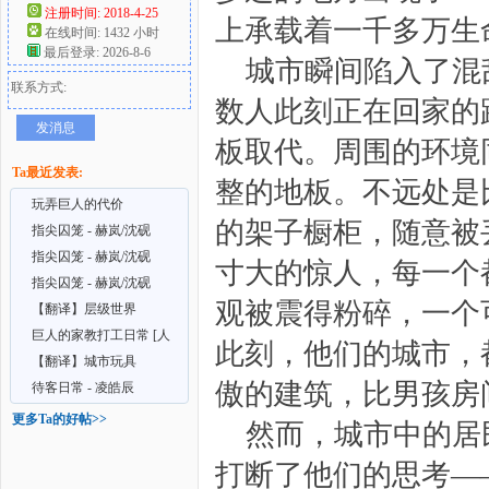
注册时间: 2018-4-25
上承载着一千多万生
在线时间: 1432 小时
好
最后登录: 2026-8-6
城市瞬间陷入了混
联系方式:
数人此刻正在回家的
发消息
板取代。周围的环境
Ta最近发表:
整的地板。不远处是
玩弄巨人的代价
的架子橱柜，随意被
指尖囚笼 - 赫岚/沈砚
2026/4/20 【第三章
指尖囚笼 - 赫岚/沈砚
者
寸大的惊人，每一个
2026/3/20 更新第二
指尖囚笼 - 赫岚/沈砚
观被震得粉碎，一个
2026/3/5 更新第一章
【翻译】层级世界
2026/1/29
巨人的家教打工日常 [人
此刻，他们的城市，
类-巨人-巨神] 2026
【翻译】城市玩具
傲的建筑，比男孩房
待客日常 - 凌皓辰
更多Ta的好帖>>
然而，城市中的居
打断了他们的思考—