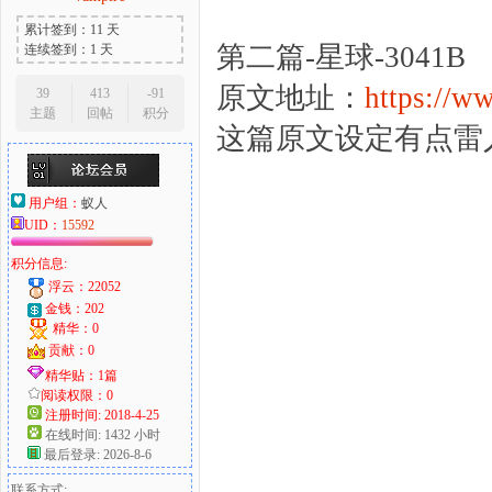
累计签到：11 天
第二篇-星球-3041B
连续签到：1 天
原文地址：
https://ww
39
413
-91
主题
回帖
积分
这篇原文设定有点雷
用户组：
蚁人
UID：
15592
积分信息:
浮云：22052
金钱：202
精华：0
贡献：0
精华贴：1篇
阅读权限：0
注册时间: 2018-4-25
在线时间: 1432 小时
最后登录: 2026-8-6
联系方式: