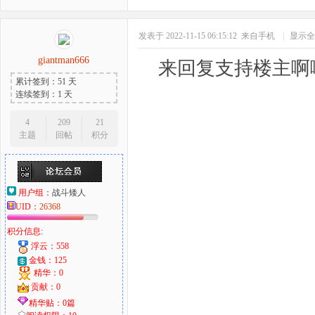
发表于 2022-11-15 06:15:12
来自手机
|
显示全
giantman666
来回复支持楼主啊
累计签到：51 天
连续签到：1 天
4
209
21
主题
回帖
积分
用户组：
战斗矮人
UID：
26368
积分信息:
浮云：558
金钱：125
精华：0
贡献：0
精华贴：0篇