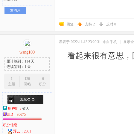
发消息
回复
支持
2
反对
0
发表于 2022-11-13 23:29:31
来自手机
|
显示全
wang100
看起来很有意思，
累计签到：114 天
连续签到：1 天
1
126
-6
主题
回帖
积分
用户组：
蚁人
UID：
36675
积分信息:
浮云：2081