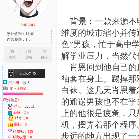
背景：一款来源不
vampire
大
维度的城市缩小并传
累计签到：11 天
连续签到：1 天
色”男孩，忙于高中
39
413
-91
解学业压力，当然代
主题
回帖
积分
肖恩回到他自己的
袖套在身上。踢掉那
用户组：
蚁人
白袜。这几天肖恩着
UID：
15592
爱
的邋遢男孩也不在乎
积分信息:
浮云：22052
上的他很是疲惫，只
金钱：202
精华：0
机，摆弄着那个程序
贡献：0
精华贴：1篇
步远的地方出现了一
阅读权限：0