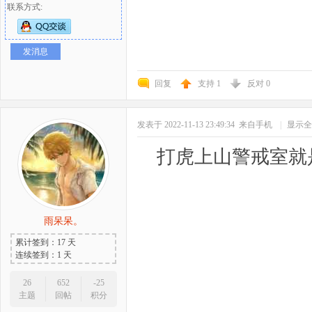
联系方式:
发消息
回复
支持
1
反对
0
发表于 2022-11-13 23:49:34
来自手机
|
显示全
打虎上山警戒室就
雨呆呆。
累计签到：17 天
连续签到：1 天
26
652
-25
主题
回帖
积分