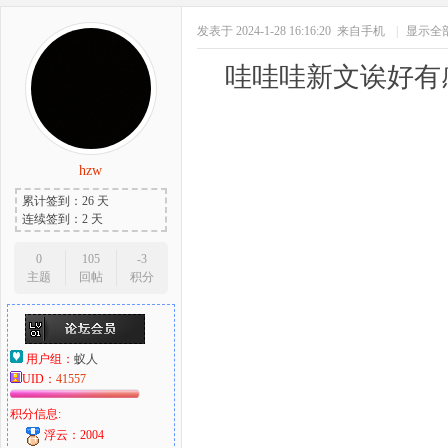
发表于 2024-1-28 16:16:20
来自手机
|
显示全
哇哇哇新文诶好有
hzw
累计签到：26 天
连续签到：2 天
0
105
-3
主题
回帖
积分
用户组：
蚁人
UID：
41557
积分信息:
浮云：2004