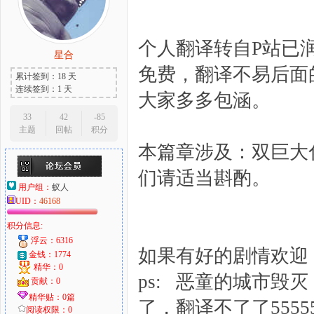
个人翻译转自P站已润
星合
大
免费，翻译不易后面
累计签到：18 天
连续签到：1 天
大家多多包涵。
33
42
-85
主题
回帖
积分
本篇章涉及：双巨大
们请适当斟酌。
用户组：
蚁人
UID：
46168
爱
积分信息:
浮云：6316
如果有好的剧情欢迎 +q 
金钱：1774
精华：0
ps: 恶童的城市毁
贡献：0
精华贴：0篇
了，翻译不了了555555
阅读权限：0