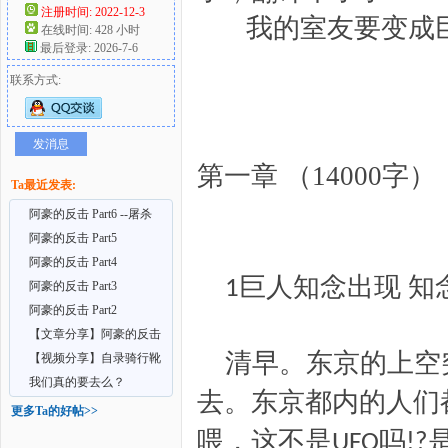
注册时间: 2022-12-3
我的室友要变成巨人
在线时间: 428 小时
好
最后登录: 2026-7-6
联系方式:
发消息
第一章 （14000字）
Ta最近发表:
阿豪的反击 Part6 --屠杀
阿豪的反击 Part5
者
阿豪的反击 Part4
巨
人知念出现 知
1
阿豪的反击 Part3
阿豪的反击 Part2
【文章分享】阿豪的反击
清早
。东京的上空
3.1更新
【视频分享】自录骑行靴
小人视频 2.3更新
我们真的要去么？
去。东京都内的人们
更多Ta的好帖>>
喂，这不是
吗
UFO
!?