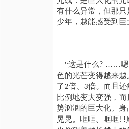
光线
，是巨大化的光
有什么异常，但那只
少年，越能感受到巨
“这是什么
……嗯
?
色的光芒变得越来越
了
倍、
倍。而且还
2
3
比例地变大变强，而
势汹汹的巨大化。身
晃晃。哐哐、哐哐
! !