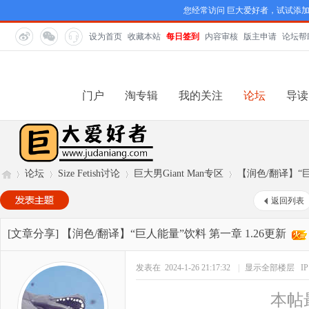
您经常访问 巨大爱好者，试试添
设为首页
收藏本站
每日签到
内容审核
版主申请
论坛帮
门户
淘专辑
我的关注
论坛
导读
论坛
Size Fetish讨论
巨大男Giant Man专区
【润色/翻译】“巨
返回列表
巨
»
›
›
›
[文章分享]
【润色/翻译】“巨人能量”饮料 第一章 1.26更新
发表在 2024-1-26 21:17:32
|
显示全部楼层
I
本帖最