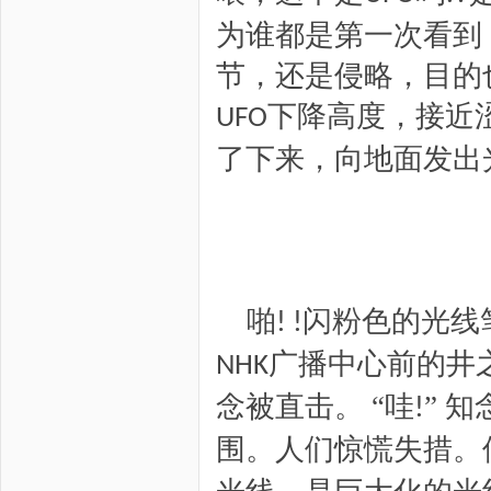
为谁都是第一次看到
节，还是侵略，目的
下降高度，接近
UFO
了下来，向地面发出
啪
闪粉色的光线
! !
广播中心前的井
NHK
念被直击。
“哇
”
知
!
围。人们惊慌失措。