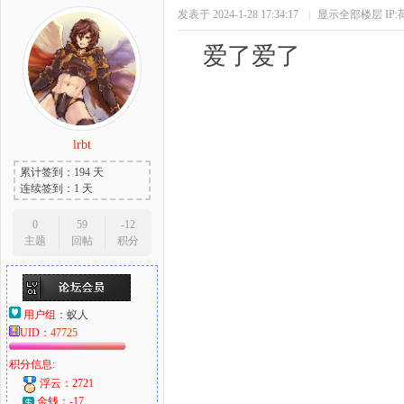
发表于 2024-1-28 17:34:17
|
显示全部楼层
IP
爱了
lrbt
累计签到：194 天
连续签到：1 天
0
59
-12
主题
回帖
积分
用户组：
蚁人
UID：
47725
积分信息:
浮云：2721
金钱：-17