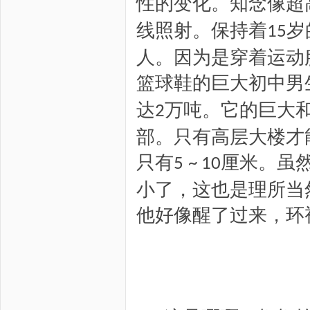
性的变化。
知念
像超
线照射。保持着
岁
15
人。因为是穿着
运动
篮球鞋的巨大初中男
达
万吨。它的巨大
2
部。只有高层大楼才
只有
厘米。虽
5
~
10
小了，这也是理所当
他好像醒了过来，环