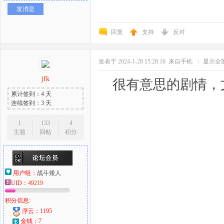
发消息
回复
支持
反对
发表于 2024-1-28 15:28:16
来自手机
|
显示全
jfk
很有意思的剧情，
累计签到：4 天
连续签到：3 天
1
133
4
主题
回帖
积分
用户组：
战斗矮人
UID：
49219
积分信息:
浮云：1195
金钱：7