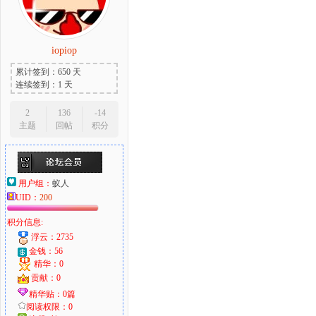
iopiop
累计签到：650 天
连续签到：1 天
2
136
-14
主题
回帖
积分
用户组：
蚁人
UID：
200
积分信息:
浮云：2735
金钱：56
精华：0
贡献：0
精华贴：0篇
阅读权限：0