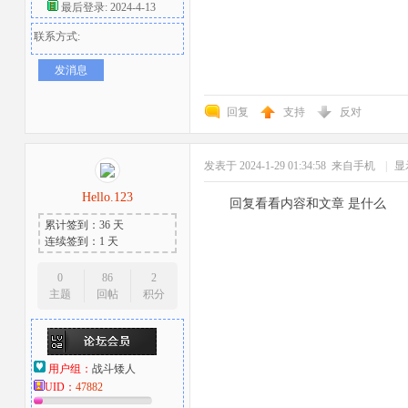
最后登录: 2024-4-13
联系方式:
发消息
回复
支持
反对
发表于 2024-1-29 01:34:58
来自手机
|
显
Hello.123
回复看看内容和文章 是什么
累计签到：36 天
连续签到：1 天
0
86
2
主题
回帖
积分
用户组：
战斗矮人
UID：
47882