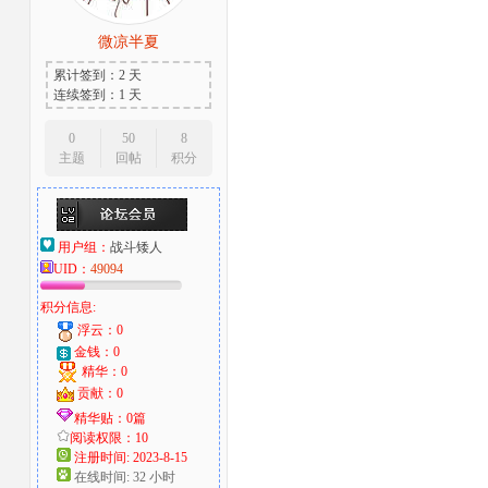
微凉半夏
累计签到：2 天
连续签到：1 天
0
50
8
主题
回帖
积分
用户组：
战斗矮人
UID：
49094
积分信息:
浮云：0
金钱：0
精华：0
贡献：0
精华贴：0篇
阅读权限：10
注册时间: 2023-8-15
在线时间: 32 小时