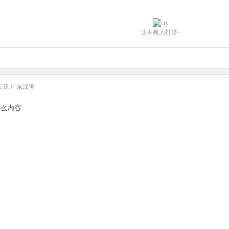
还木有人打赏~
层
IP:广东深圳
么内容