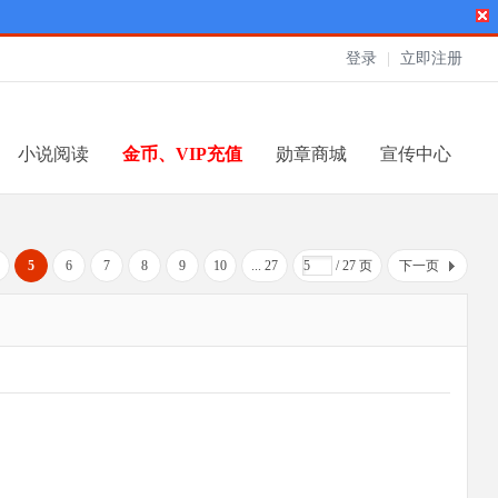
登录
|
立即注册
小说阅读
金币、VIP充值
勋章商城
宣传中心
5
6
7
8
9
10
... 27
/ 27 页
下一页