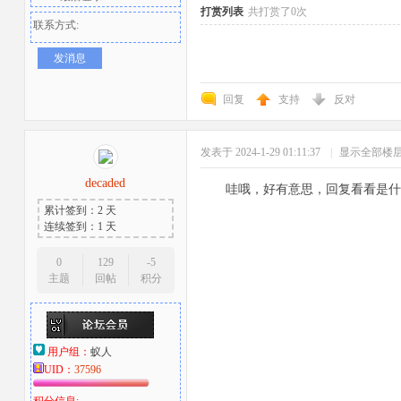
打赏列表
共打赏了0次
联系方式:
发消息
回复
支持
反对
发表于 2024-1-29 01:11:37
|
显示全部楼
者
decaded
哇哦，好有意思，回复看看是什
累计签到：2 天
连续签到：1 天
0
129
-5
主题
回帖
积分
用户组：
蚁人
UID：
37596