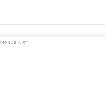
示全部楼层
IP:湖北黄冈