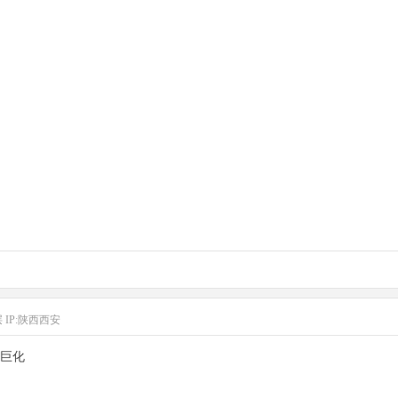
层
IP:陕西西安
巨化