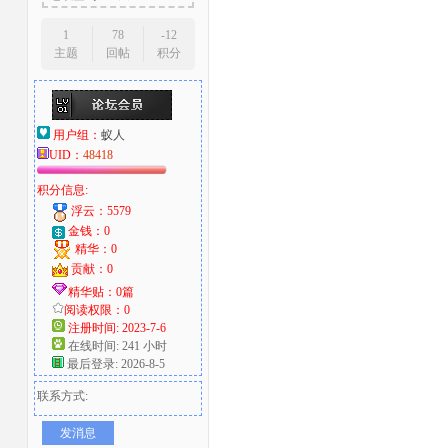
1
78
-12
主题
回帖
积分
用户组：
蚁人
UID：
48418
积分信息:
浮云：5579
金钱：0
精华：0
贡献：0
精华贴：0篇
阅读权限：0
注册时间: 2023-7-6
在线时间: 241 小时
最后登录: 2026-8-5
联系方式:
发消息