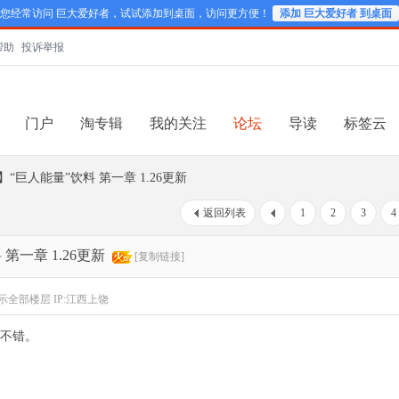
您经常访问 巨大爱好者，试试添加到桌面，访问更方便！
添加 巨大爱好者 到桌面
帮助
投诉举报
门户
淘专辑
我的关注
论坛
导读
标签云
】“巨人能量”饮料 第一章 1.26更新
返回列表
1
2
3
4
第一章 1.26更新
[复制链接]
示全部楼层
IP:江西上饶
不错。