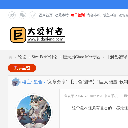
设为首页
收藏本站
每日签到
内容审核
版主申请
论坛
论坛
Size Fetish讨论
巨大男Giant Man专区
【润色/翻译
巨
»
›
›
›
楼主:
星合
-
[文章分享]
【润色/翻译】“巨人能量”饮料 
发表于 2024-1-29 00:53:37
来自手机
|
显
这个题材还挺有意思的，感觉还