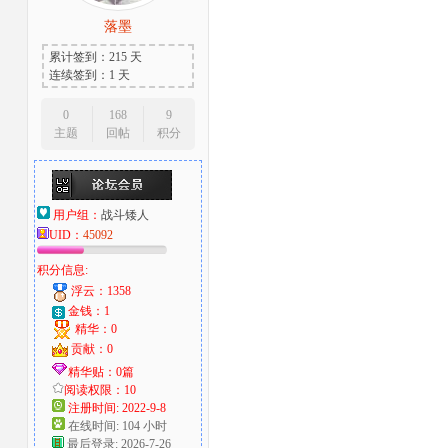
落墨
大
累计签到：215 天
连续签到：1 天
0
168
9
主题
回帖
积分
用户组：
战斗矮人
UID：
45092
爱
积分信息:
浮云：1358
金钱：1
精华：0
贡献：0
精华贴：0篇
阅读权限：10
注册时间: 2022-9-8
在线时间: 104 小时
好
最后登录: 2026-7-26