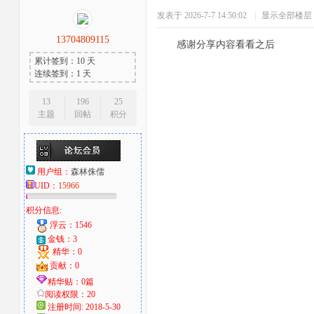
发表于 2026-7-7 14:50:02
|
显示全部楼层
13704809115
感谢分享内容看看之后
累计签到：10 天
连续签到：1 天
13
196
25
主题
回帖
积分
用户组：
森林侏儒
UID：
15966
积分信息:
浮云：1546
金钱：3
精华：0
贡献：0
精华贴：0篇
阅读权限：20
注册时间: 2018-5-30