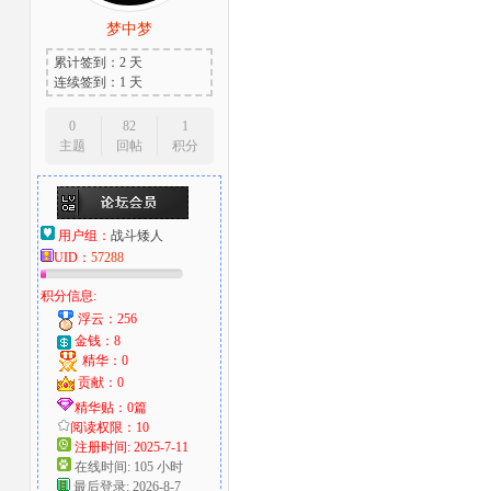
梦中梦
大
累计签到：2 天
连续签到：1 天
0
82
1
主题
回帖
积分
用户组：
战斗矮人
UID：
57288
爱
积分信息:
浮云：256
金钱：8
精华：0
贡献：0
精华贴：0篇
阅读权限：10
注册时间: 2025-7-11
在线时间: 105 小时
好
最后登录: 2026-8-7