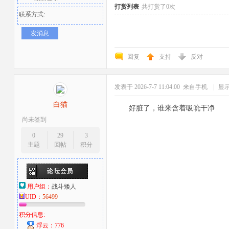
打赏列表
共打赏了0次
联系方式:
发消息
回复
支持
反对
发表于 2026-7-7 11:04:00
来自手机
|
显
者
白猫
好脏了，谁来含着吸吮干净
尚未签到
0
29
3
主题
回帖
积分
用户组：
战斗矮人
UID：
56499
积分信息:
浮云：776