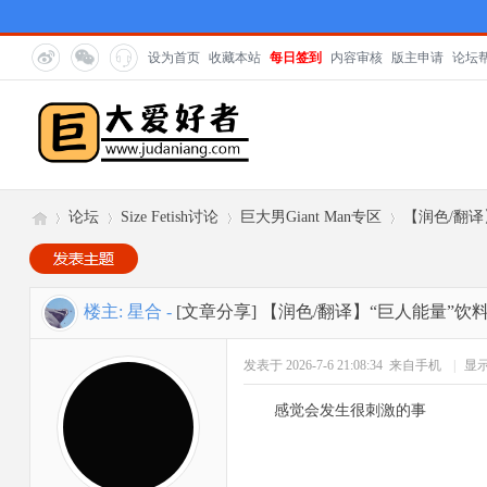
设为首页
收藏本站
每日签到
内容审核
版主申请
论坛
论坛
Size Fetish讨论
巨大男Giant Man专区
【润色/翻译
巨
»
›
›
›
楼主:
星合
-
[文章分享]
【润色/翻译】“巨人能量”饮料 
发表于 2026-7-6 21:08:34
来自手机
|
显
感觉会发生很刺激的事