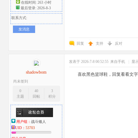
在线时间: 263 小时
最后登录: 2026-8-3
联系方式:
发消息
回复
支持
反对
发表于 2026-7-8 00:52:55
来自手机
|
显
shadowbom
喜欢黑色篮球鞋，回复看看文字
尚未签到
0
40
3
主题
回帖
积分
用户组：
战斗矮人
UID：
53703