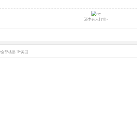
还木有人打赏~
示全部楼层
IP:美国