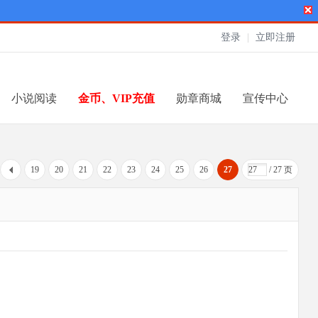
登录
|
立即注册
小说阅读
金币、VIP充值
勋章商城
宣传中心
19
20
21
22
23
24
25
26
27
/ 27 页