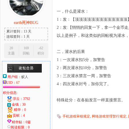
一，什么是灌水：
1：发：【顶顶顶顶顶顶顶顶顶顶顶顶顶
earth死神BUG
大
2：发:【悄悄的回复一下，拿一个金币走
累计签到：13 天
以上是例子，和这类似的回帖视为灌水
连续签到：1 天
20
169
-62
二，灌水的后果
主题
回帖
积分
1：一次灌水扣5分，加警告
2：两次灌水扣10分，加警告
3：三次灌水禁言一周，加警告
用户组：
蚁人
UID：
67
爱
4：四次灌水封号，加你完了。
积分信息:
浮云：3792
特殊处分：在各贴发言一样直接禁言。
金钱：30
精华：0
贡献：4
手机游戏审核规定
,
网络游戏管理暂行规定
,
精华贴：0篇
阅读权限：0