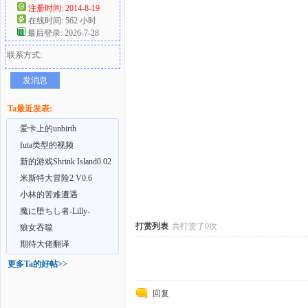
注册时间: 2014-8-19
在线时间: 562 小时
好
最后登录: 2026-7-28
联系方式:
发消息
Ta最近发表:
爱卡上的unbirth
futa类型的视频
新的游戏Shrink Island0.02
者
米斯特大冒险2 V0.6
小林的苦难遭遇
魔に堕ちし者-Lilly-
打赏列表
共打赏了0次
狼女吞噬
期待大佬翻译
更多Ta的好帖>>
回复