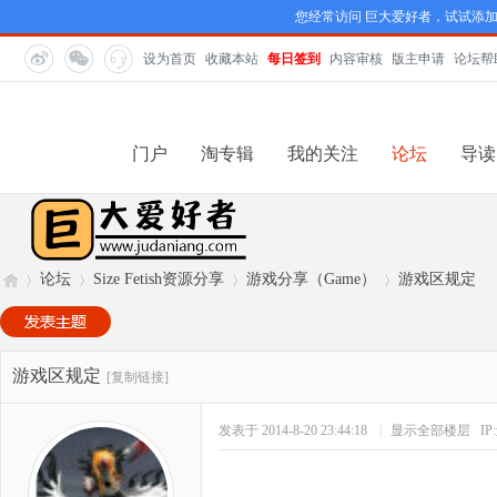
您经常访问 巨大爱好者，试试添
设为首页
收藏本站
每日签到
内容审核
版主申请
论坛帮
门户
淘专辑
我的关注
论坛
导读
论坛
Size Fetish资源分享
游戏分享（Game）
游戏区规定
巨
»
›
›
›
游戏区规定
[复制链接]
发表于 2014-8-20 23:44:18
|
显示全部楼层
I