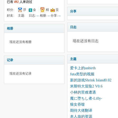
已有
492
人来访过
积分:
浮
金
精
贡
分享
-62
钱:
30
云:
献:
4
华:
--
好友:
主题:
日志:
--
相册:
--
分享:
--
3792
11
20
日志
相册
现在还没有日志
现在还没有相册
主题
记录
爱卡上的unbirth
现在还没有记录
futa类型的视频
新的游戏Shrink Island0.02
米斯特大冒险2 V0.6
小林的苦难遭遇
魔に堕ちし者-Lilly-
狼女吞噬
期待大佬翻译
本人放的资源