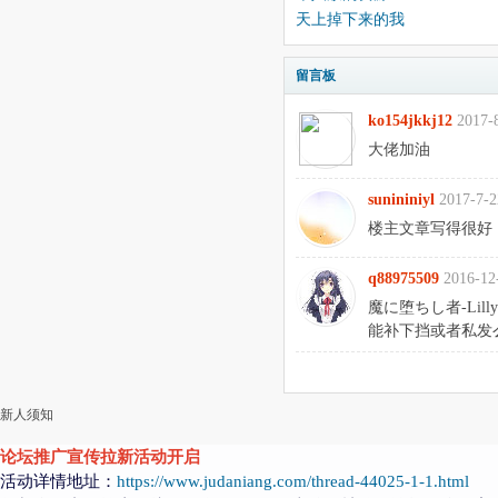
天上掉下来的我
留言板
ko154jkkj12
2017-
大佬加油
sunininiyl
2017-7-2
楼主文章写得很好
q88975509
2016-12
魔に堕ちし者-Lilly
能补下挡或者私发么 t
新人须知
论坛推广宣传拉新活动开启
活动详情地址：
https://www.judaniang.com/thread-44025-1-1.html