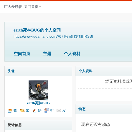
巨大爱好者
返回首页
earth死神BUG的个人空间
https://www.judaniang.com/?67
[收藏]
[复制]
[RSS]
空间首页
主题
个人资料
头像
个人资料
暂无资料项或
earth死神BUG
动态
收
加
给
打
发
听TA
为好友
我留言
个招呼
送消息
现在还没有动态
统计信息