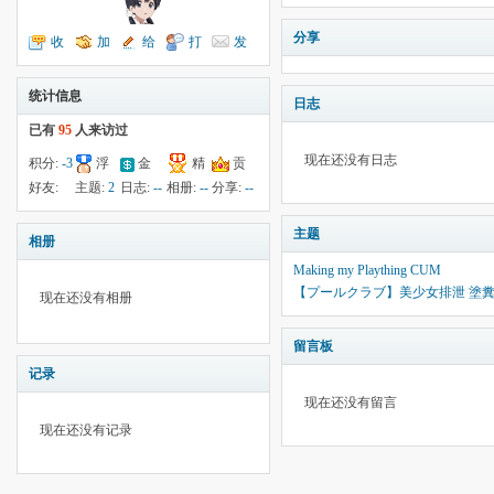
分享
收
加
给
打
发
听TA
为好友
我留言
个招呼
送消息
统计信息
日志
已有
95
人来访过
现在还没有日志
积分:
-3
浮
金
精
贡
钱:
5
云:
53
献:
--
华:
--
好友:
主题:
2
日志:
--
相册:
--
分享:
--
24
主题
相册
Making my Plaything CUM
【プールクラブ】美少女排泄 塗糞人
现在还没有相册
留言板
记录
现在还没有留言
现在还没有记录