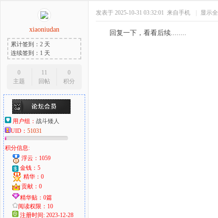
发表于 2025-10-31 03:32:01
来自手机
|
显示全
xiaoniudan
回复一下，看看后续........
累计签到：2 天
连续签到：1 天
0
11
0
主题
回帖
积分
用户组：
战斗矮人
UID：
51031
积分信息:
浮云：1059
金钱：5
精华：0
贡献：0
精华贴：0篇
阅读权限：10
注册时间: 2023-12-28