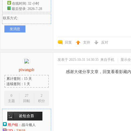
在线时间: 32 小时
最后登录: 2026-7-28
联系方式:
发消息
回复
支持
反对
发表于 2025-10-31 14:30:35
来自手机
|
显示全
piwangsb
感谢大佬分享文章，回复看看影藏
累计签到：15 天
连续签到：1 天
0
27
2
主题
回帖
积分
用户组：
战斗矮人
UID：
53619