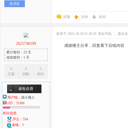
发消息
好
回复
支持
反对
发表于 2025-10-26 01:29:30
来自手机
|
显示全
2625740199
感谢楼主分享，回复看下后续内容
累计签到：23 天
连续签到：1 天
者
0
6
5
主题
回帖
积分
用户组：
战斗矮人
UID：
51906
积分信息:
浮云：534
金钱：5