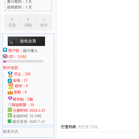
累计签到：3 天
连续签到：1 天
0
8
2
主题
回帖
积分
大
用户组：
战斗矮人
UID：
51992
积分信息:
浮云：250
金钱：11
精华：0
爱
贡献：0
精华贴：0篇
阅读权限：10
注册时间: 2024-2-23
在线时间: 10 小时
最后登录: 2026-7-13
打赏列表
共打赏了0次
联系方式: