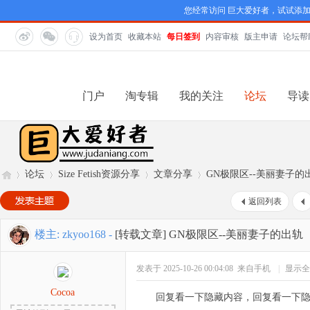
您经常访问 巨大爱好者，试试添
设为首页
收藏本站
每日签到
内容审核
版主申请
论坛帮
门户
淘专辑
我的关注
论坛
导读
论坛
Size Fetish资源分享
文章分享
GN极限区--美丽妻子的
返回列表
巨
»
›
›
›
楼主:
zkyoo168
-
[转载文章]
GN极限区--美丽妻子的出轨（
发表于 2025-10-26 00:04:08
来自手机
|
显示全
Cocoa
回复看一下隐藏内容，回复看一下