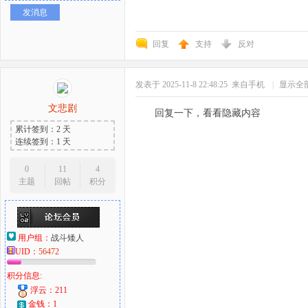
发消息
回复
支持
反对
发表于 2025-11-8 22:48:25
来自手机
|
显示全
文悲剧
回复一下，看看隐藏内容
累计签到：2 天
连续签到：1 天
0
11
4
主题
回帖
积分
用户组：
战斗矮人
UID：
56472
积分信息:
浮云：211
金钱：1