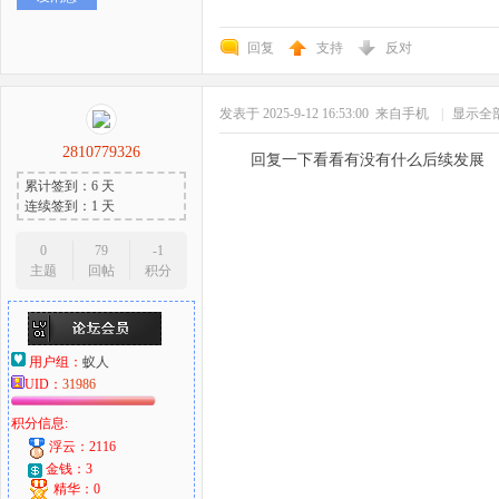
回复
支持
反对
发表于 2025-9-12 16:53:00
来自手机
|
显示全
2810779326
回复一下看看有没有什么后续发展
累计签到：6 天
连续签到：1 天
0
79
-1
主题
回帖
积分
用户组：
蚁人
UID：
31986
积分信息:
浮云：2116
金钱：3
精华：0