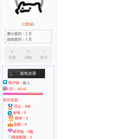
CBNB
大
累计签到：2 天
连续签到：1 天
0
73
-7
主题
回帖
积分
用户组：
蚁人
UID：
40142
爱
积分信息:
浮云：848
金钱：0
精华：0
贡献：0
精华贴：0篇
阅读权限：0