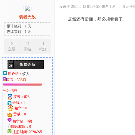
发表于 2025-9-13 03:27:55
来自手机
|
显示全
装者无敌
居然还有后面，那必须看看了
累计签到：1 天
连续签到：1 天
0
64
-1
主题
回帖
积分
用户组：
蚁人
UID：
30843
积分信息:
浮云：623
金钱：1
精华：0
贡献：0
精华贴：0篇
阅读权限：0
注册时间: 2020-2-5