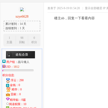
发表于 2025-9-19 01:54:20
|
显示全部楼层
IP
xzye6628
楼主nb，回复一下看看内容
累计签到：14 天
连续签到：1 天
1
98
0
主题
回帖
积分
用户组：
战斗矮人
UID：
1812
积分信息:
浮云：290
金钱：0
精华：0
贡献：0
精华贴：0篇
阅读权限：10