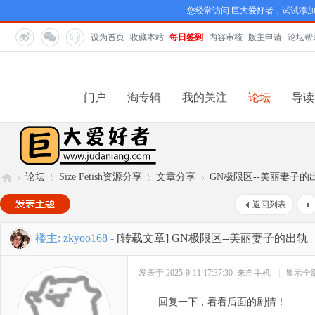
您经常访问 巨大爱好者，试试添
设为首页
收藏本站
每日签到
内容审核
版主申请
论坛帮
门户
淘专辑
我的关注
论坛
导读
论坛
Size Fetish资源分享
文章分享
GN极限区--美丽妻子的
返回列表
巨
»
›
›
›
楼主:
zkyoo168
-
[转载文章]
GN极限区--美丽妻子的出轨（
发表于 2025-9-11 17:37:30
来自手机
|
显示全
回复一下，看看后面的剧情！