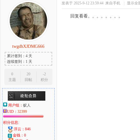
发表于 2025-9-12 23:59:44
来自手机
|
显示全
回复看看。。。。。。。。
twgdhXJDMG666
累计签到：4 天
连续签到：1 天
0
20
-2
主题
回帖
积分
用户组：
蚁人
UID：
32399
积分信息:
浮云：846
金钱：0