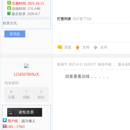
注册时间: 2021-10-15
在线时间: 174 小时
好
最后登录: 2026-8-7
打赏列表
共打赏了0次
联系方式:
发消息
回复
支持
反对
发表于 2025-9-11 18:09:57
来自手机
|
显示全
者
123456789XeX
回复看看后续，，，，，
尚未签到
0
7
5
主题
回帖
积分
用户组：
战斗矮人
UID：
57901