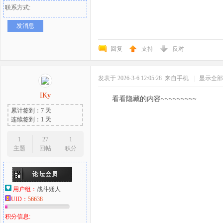
联系方式:
发消息
回复
支持
反对
发表于 2026-3-6 12:05:28
来自手机
|
显示全部
IKy
看看隐藏的内容~~~~~~~~~
累计签到：7 天
连续签到：1 天
1
27
1
主题
回帖
积分
用户组：
战斗矮人
UID：
56638
积分信息: