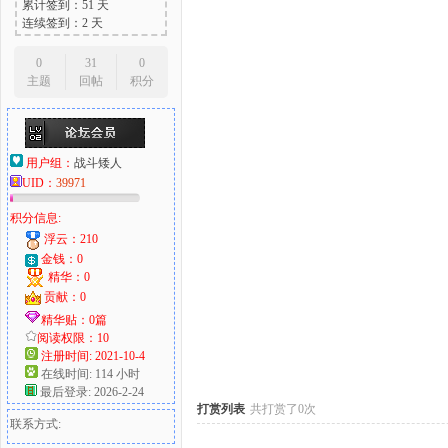
累计签到：51 天
连续签到：2 天
0
31
0
主题
回帖
积分
大
用户组：
战斗矮人
UID：
39971
积分信息:
浮云：210
金钱：0
精华：0
爱
贡献：0
精华贴：0篇
阅读权限：10
注册时间: 2021-10-4
在线时间: 114 小时
最后登录: 2026-2-24
打赏列表
共打赏了0次
联系方式: