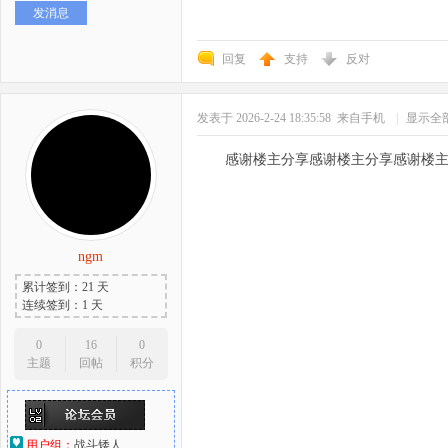
发消息
好
回复
支持
反对
发表于 2026-2-24 18:35:58
来自手机
|
显示全
感谢楼主分享感谢楼主分享感谢楼
者
ngm
累计签到：21 天
连续签到：1 天
0
16
0
主题
回帖
积分
用户组：
战斗矮人