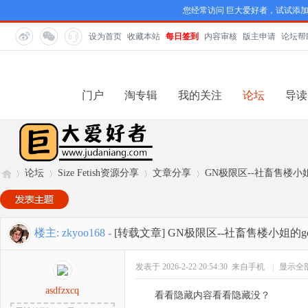
您经常访问 巨大爱好者，试试添
设为首页
收藏本站
每日签到
内容审核
版主申请
论坛帮
门户
淘专辑
我的关注
论坛
导读
论坛
Size Fetish资源分享
文章分享
GN极限区--社畜售楼小
巨
»
›
›
›
楼主:
zkyoo168
-
[转载文章]
GN极限区--社畜售楼小姐的g
发表于 2026-2-22 20:54:30
来自手机
|
显示全
asdfzxcq
看看隐藏内容看看隐藏没？