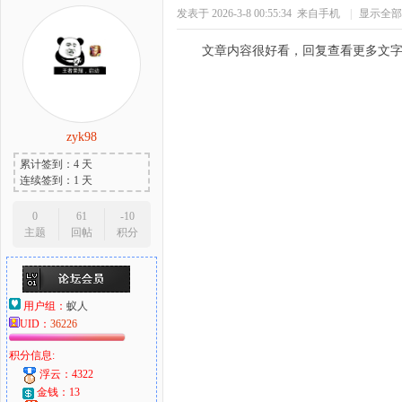
发表于 2026-3-8 00:55:34
来自手机
|
显示全部
文章内容很好看，回复查看更多文
zyk98
累计签到：4 天
连续签到：1 天
0
61
-10
主题
回帖
积分
用户组：
蚁人
UID：
36226
积分信息:
浮云：4322
金钱：13