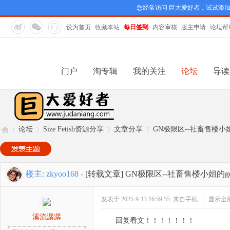
您经常访问 巨大爱好者，试试添
设为首页
收藏本站
每日签到
内容审核
版主申请
论坛帮
门户
淘专辑
我的关注
论坛
导读
论坛
Size Fetish资源分享
文章分享
GN极限区--社畜售楼小
巨
»
›
›
›
楼主:
zkyoo168
-
[转载文章]
GN极限区--社畜售楼小姐的g
发表于 2025-9-13 16:59:55
来自手机
|
显示全
溪流潺潺
回复看文！！！！！！！