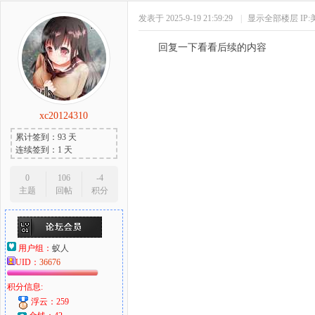
发表于 2025-9-19 21:59:29
|
显示全部楼层
IP
回复一下看看后续的内容
xc20124310
累计签到：93 天
连续签到：1 天
0
106
-4
主题
回帖
积分
用户组：
蚁人
UID：
36676
积分信息:
浮云：259