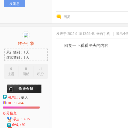
发消息
好
回复
发表于 2025-9-16 12:52:48
来自手机
|
显示全
转子引擎
回复一下看看里头的内容
累计签到：1 天
连续签到：1 天
者
0
8
-1
主题
回帖
积分
用户组：
蚁人
UID：
12847
积分信息:
浮云：3915
金钱：92