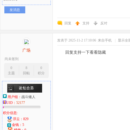
发消息
回复
支持
反对
发表于 2025-11-2 17:10:06
来自手机
|
显示全
广场
回复支持一下看看隐藏
尚未签到
0
8
0
主题
回帖
积分
用户组：
战斗矮人
UID：
52177
积分信息:
浮云：829
金钱：5
精华：0