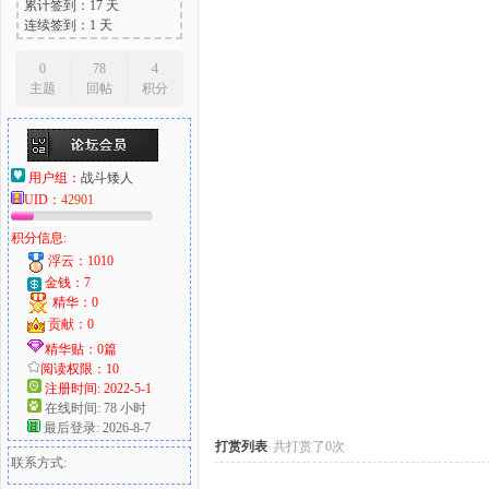
累计签到：17 天
连续签到：1 天
0
78
4
主题
回帖
积分
大
用户组：
战斗矮人
UID：
42901
积分信息:
浮云：1010
金钱：7
精华：0
爱
贡献：0
精华贴：0篇
阅读权限：10
注册时间: 2022-5-1
在线时间: 78 小时
最后登录: 2026-8-7
打赏列表
共打赏了0次
联系方式: