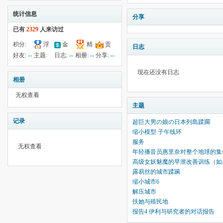
统计信息
分享
已有
2329
人来访过
积分:
浮
金
精
贡
日志
-66
钱:
22
云:
献:
--
华:
--
好友:
--
主题:
日志:
--
相册:
--
分享:
--
9128
34
现在还没有日志
相册
无权查看
主题
记录
超巨大男の娘の日本列島蹂躙
缩小模型 子午线环
服务
无权查看
年轻播音员惠里奈对整个地球的集体
高级女妖魅魔的早泄改善训练（如
露易丝的城市蹂躏
缩小城市6
解压城市
扶她与殖民地
报告4 伊利与研究者的对话报告