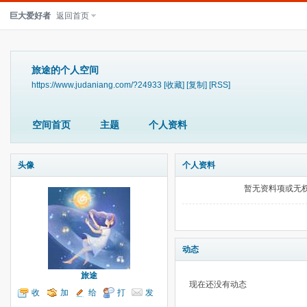
巨大爱好者
返回首页
旅途的个人空间
https://www.judaniang.com/?24933
[收藏]
[复制]
[RSS]
空间首页
主题
个人资料
头像
个人资料
暂无资料项或无
动态
旅途
现在还没有动态
收
加
给
打
发
听TA
为好友
我留言
个招呼
送消息