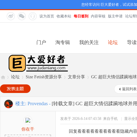
您经常访问 巨大爱好者，试试添
设为首页
收藏本站
每日签到
内容审核
版主申请
论坛帮
门户
淘专辑
我的关注
论坛
导读
论坛
Size Fetish资源分享
文章分享
GC 超巨大情侣蹂躏地
返回列表
巨
»
›
›
›
楼主:
Provendas
-
[转载文章]
GC 超巨大情侣蹂躏地球并
发表于 2026-6-14 07:43:58
来自手机
|
显示全
你在干
回复看看看看看看看看看看隐藏内