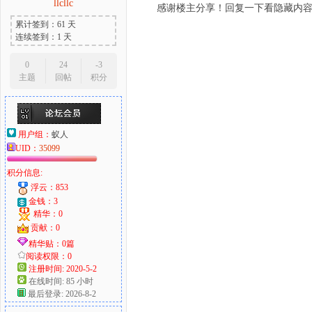
llcllc
感谢楼主分享！回复一下看隐藏内
累计签到：61 天
连续签到：1 天
0
24
-3
主题
回帖
积分
用户组：
蚁人
UID：
35099
积分信息:
浮云：853
金钱：3
精华：0
贡献：0
精华贴：0篇
阅读权限：0
注册时间: 2020-5-2
在线时间: 85 小时
最后登录: 2026-8-2