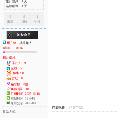
累计签到：1 天
连续签到：1 天
0
13
2
主题
回帖
积分
大
用户组：
战斗矮人
UID：
58116
积分信息:
浮云：199
金钱：5
精华：0
爱
贡献：0
精华贴：0篇
阅读权限：10
注册时间: 2025-10-18
在线时间: 13 小时
最后登录: 2026-8-1
打赏列表
共打赏了0次
联系方式: