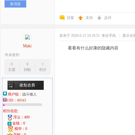
发消息
好
回复
支持
反对
发表于 2026-6-15 10:18:51
来自手机
|
显示全
Maki
看看有什么好康的隐藏内容
尚未签到
0
8
1
主题
回帖
积分
者
用户组：
战斗矮人
UID：
49343
积分信息:
浮云：409
金钱：0
精华：0
贡献：0