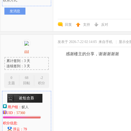
联系方式:
发消息
回复
支持
反对
发表于 2026-7-22 02:14:05
来自手机
|
显示全
ilil
感谢楼主的分享，谢谢谢谢谢
累计签到：3 天
连续签到：3 天
0
68
-2
主题
回帖
积分
用户组：
蚁人
UID：
57360
积分信息:
浮云：79