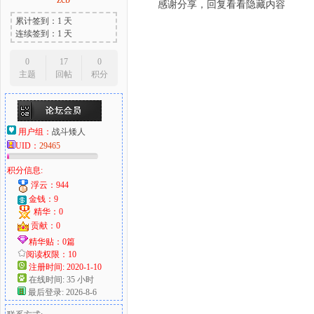
感谢分享，回复看看隐藏内容
累计签到：1 天
连续签到：1 天
0
17
0
主题
回帖
积分
用户组：
战斗矮人
UID：
29465
积分信息:
浮云：944
金钱：9
精华：0
贡献：0
精华贴：0篇
阅读权限：10
注册时间: 2020-1-10
在线时间: 35 小时
最后登录: 2026-8-6